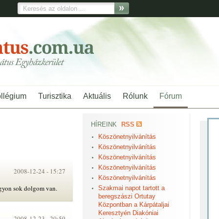
ollégium
Turisztika
Aktuális
Rólunk
Fórum
HÍREINK
RSS
Köszönetnyilvánítás
Köszönetnyilvánítás
Köszönetnyilvánítás
Köszönetnyilvánítás
2008-12-24 -
15:27
Köszönetnyilvánítás
agyon sok dolgom van.
Szakmai napot tartott a
beregszászi Ortutay
Központban a Kárpátaljai
Keresztyén Diakóniai
2008-12-23 -
20:59