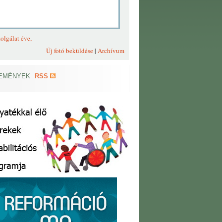
olgálat éve,
Új fotó beküldése
|
Archívum
EMÉNYEK
RSS