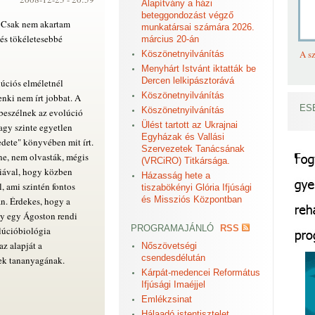
Alapítvány a házi
beteggondozást végző
! Csak nem akartam
munkatársai számára 2026.
 és tökéletesebbé
március 20-án
A sz
Köszönetnyilvánítás
Menyhárt Istvánt iktatták be
Dercen lelkipásztorává
úciós elméletnél
Köszönetnyilvánítás
nki nem írt jobbat. A
ES
Köszönetnyilvánítás
 beszélnek az evolúció
Ülést tartott az Ukrajnai
vagy szinte egyetlen
Egyházak és Vallási
edete" könyvében mit írt.
Szervezetek Tanácsának
nne, nem olvasták, mégis
(VRCiRO) Titkársága.
ciával, hogy közben
Házasság hete a
 ami szintén fontos
tiszabökényi Glória Ifjúsági
és Missziós Központban
an. Érdekes, hogy a
y egy Ágoston rendi
PROGRAMAJÁNLÓ
RSS
lúcióbiológia
z alapját a
Nőszövetségi
csendesdélután
ek tananyagának.
Kárpát-medencei Református
Ifjúsági Imaéjjel
Emlékzsinat
Hálaadó istentisztelet