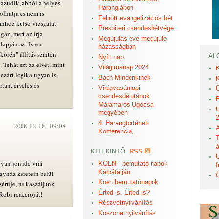
hazudik, abból a helyes
Haranglábon
olhatja és nem is
Felnőtt evangelizációs hét
ahhoz külső vizsgálat
Presbiteri csendeshétvége
gaz, mert az írja
Megújulás éve megújuló
lapján az "Isten
házasságban
örén" állítás szintén
AL
Nyílt nap
. Tehát ezt az elvet, mint
Világimanap 2024
K
ezárt logika ugyan is
Bach Mindenkinek
K
tan, érvelés és
Virágvasárnapi
Ü
csendesdélutánok
B
Máramaros-Ugocsa
U
megyében
2
4. Harangtörténeti
2008-12-18 -
09:08
A
Konferencia,
T
á
KITEKINTŐ
RSS
U
gyan jön ide vmi
KOEN - bemutató napok
f
Kárpátalján
gyház keretein belül
Ö
Koen bemutatónapok
érűje, ne kaszáljunk
Érted is. Érted is?
obi reakcióját!
Részvétnyilvánítás
Köszönetnyilvánítás