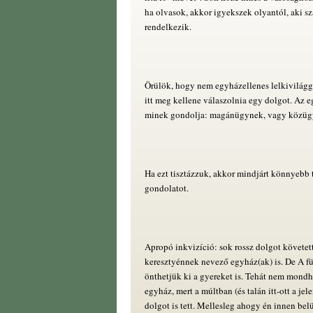
ha olvasok, akkor igyekszek olyantól, aki sz
rendelkezik.
Örülök, hogy nem egyházellenes lelkivilágg
itt meg kellene válaszolnia egy dolgot. Az eg
minek gondolja: magánügynek, vagy közü
Ha ezt tisztázzuk, akkor mindjárt könnyebb 
gondolatot.
Apropó inkvizíció: sok rossz dolgot követett
keresztyénnek nevező egyház(ak) is. De A 
önthetjük ki a gyereket is. Tehát nem mondh
egyház, mert a múltban (és talán itt-ott a jel
dolgot is tett. Mellesleg ahogy én innen bel