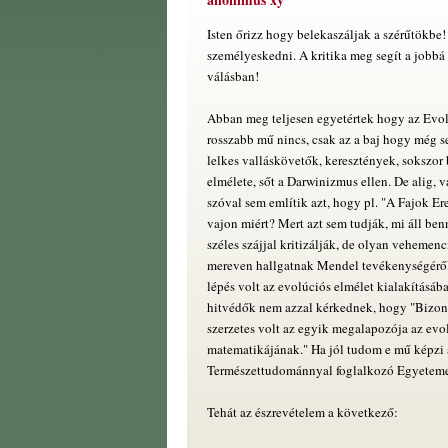
Isten őrizz hogy belekaszáljak a szérűtökbe
személyeskedni. A kritika meg segít a jobbá
válásban!
Abban meg teljesen egyetértek hogy az Evol
rosszabb mű nincs, csak az a baj hogy még se
lelkes valláskövetők, keresztények, sokszor
elmélete, sőt a Darwinizmus ellen. De alig, 
szóval sem említik azt, hogy pl. "A Fajok Er
vajon miért? Mert azt sem tudják, mi áll be
széles szájjal kritizálják, de olyan vehemen
mereven hallgatnak Mendel tevékenységéről,
lépés volt az evolúciós elmélet kialakításáb
hitvédők nem azzal kérkednek, hogy "Bizon
szerzetes volt az egyik megalapozója az evo
matematikájának." Ha jól tudom e mű képzi a
Természettudománnyal foglalkozó Egyetem
Tehát az észrevételem a következő: