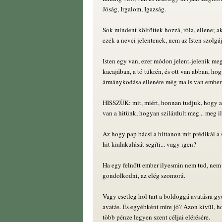
Jóság, Irgalom, Igazság.
Sok mindent költöttek hozzá, róla, ellene; ak
ezek a nevei jelentenek, nem az Isten szolgá
Isten egy van, ezer módon jelent-jelenik me
kacajában, a tó tükrén, és ott van abban, ho
ármánykodása ellenére még ma is van ember
HISSZÜK: mit, miért, honnan tudjuk, hogy a
van a hitünk, hogyan szilárdult meg... meg i
Az hogy pap bácsi a hittanon mit prédikál a 
hit kialakulását segíti... vagy igen?
Ha egy felnőtt ember ilyesmin nem tud, nem
gondolkodni, az elég szomorú.
Vagy esetleg hol tart a boldoggá avatásra g
avatás. És egyébként mire jó? Azon kívül, 
több pénze legyen szent céljai elérésére.