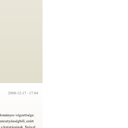
2008-12-17 -
17:04
dományos végzettsége.
keresztyénségből, ezért
 a kutatásainak. Szóval,