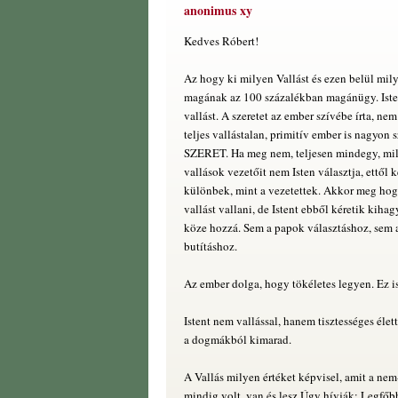
anonimus xy
Kedves Róbert!
Az hogy ki milyen Vallást és ezen belül mil
magának az 100 százalékban magánügy. Iste
vallást. A szeretet az ember szívébe írta, ne
teljes vallástalan, primitív ember is nagyon 
SZERET. Ha meg nem, teljesen mindegy, mil
vallások vezetőit nem Isten választja, ettől
különbek, mint a vezetettek. Akkor meg hog
vallást vallani, de Istent ebből kéretik kiha
köze hozzá. Sem a papok választáshoz, sem 
butításhoz.
Az ember dolga, hogy tökéletes legyen. Ez is
Istent nem vallással, hanem tisztességes élet
a dogmákból kimarad.
A Vallás milyen értéket képvisel, amit a nem
mindig volt, van és lesz.Úgy hívják: Legfőbb