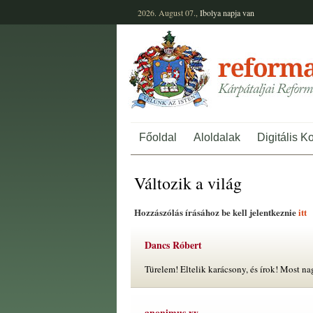
2026. August 07.,
Ibolya
napja van
Főoldal
Aloldalak
Digitális K
Változik a világ
Hozzászólás írásához be kell jelentkeznie
itt
Dancs Róbert
Türelem! Eltelik karácsony, és írok! Most n
anonimus xy