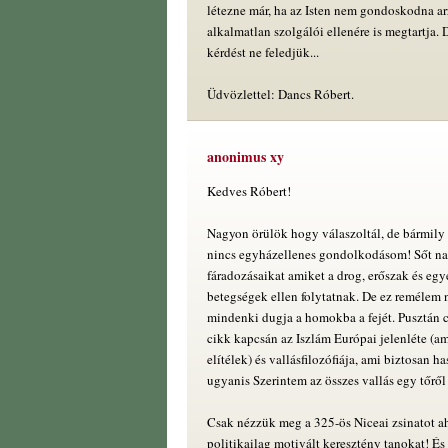
létezne már, ha az Isten nem gondoskodna arr
alkalmatlan szolgálói ellenére is megtartja. D
kérdést ne feledjük...
Üdvözlettel: Dancs Róbert.
anonimus xy
Kedves Róbert!
Nagyon örülök hogy válaszoltál, de bármily 
nincs egyházellenes gondolkodásom! Sőt na
fáradozásaikat amiket a drog, erőszak és egy
betegségek ellen folytatnak. De ez remélem 
mindenki dugja a homokba a fejét. Pusztán c
cikk kapcsán az Iszlám Európai jelenléte (a
elítélek) és vallásfilozófiája, ami biztosan h
ugyanis Szerintem az összes vallás egy tőről
Csak nézzük meg a 325-ös Niceai zsinatot a
politikailag motivált keresztény tanokat! É