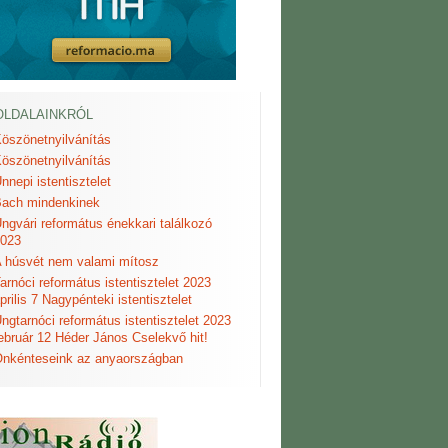
OLDALAINKRÓL
öszönetnyilvánítás
öszönetnyilvánítás
nnepi istentisztelet
ach mindenkinek
ngvári református énekkari találkozó
023
 húsvét nem valami mítosz
arnóci református istentisztelet 2023
prilis 7 Nagypénteki istentisztelet
ngtarnóci református istentisztelet 2023
ebruár 12 Héder János Cselekvő hit!
nkénteseink az anyaországban