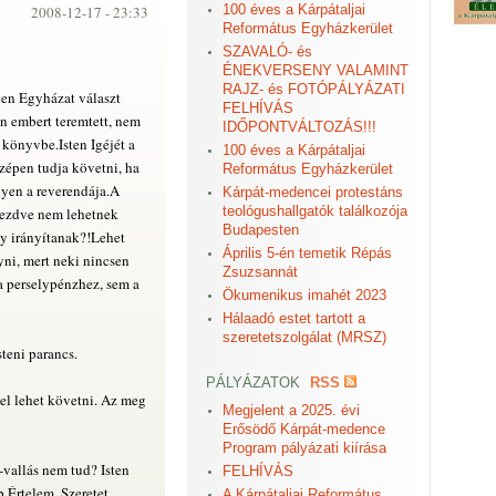
100 éves a Kárpátaljai
2008-12-17 -
23:33
Református Egyházkerület
SZAVALÓ- és
ÉNEKVERSENY VALAMINT
RAJZ- és FOTÓPÁLYÁZATI
yen Egyházat választ
FELHÍVÁS
n embert teremtett, nem
IDŐPONTVÁLTOZÁS!!!
m könyvbe.Isten Igéjét a
100 éves a Kárpátaljai
szépen tudja követni, ha
Református Egyházkerület
yen a reverendája.A
Kárpát-medencei protestáns
teológushallgatók találkozója
 kezdve nem lehetnek
Budapesten
y irányítanak?!Lehet
Április 5-én temetik Répás
gyni, mert neki nincsen
Zsuzsannát
a perselypénzhez, sem a
Ökumenikus imahét 2023
Hálaadó estet tartott a
szeretetszolgálat (MRSZ)
teni parancs.
PÁLYÁZATOK
RSS
tel lehet követni. Az meg
Megjelent a 2025. évi
Erősödő Kárpát-medence
Program pályázati kiírása
-vallás nem tud? Isten
FELHÍVÁS
 Értelem, Szeretet,
A Kárpátaljai Református