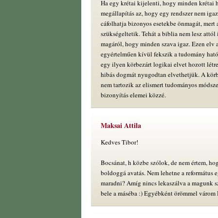
Ha egy krétai kijelenti, hogy minden krétai 
megállapítás az, hogy egy rendszer nem igaz
cáfolhatja bizonyos esetekbe önmagát, mert 
szükségeltetik. Tehát a biblia nem lesz attól i
magáról, hogy minden szava igaz. Ezen elv a
egyértelműen kívül fekszik a tudomány hatók
egy ilyen körbezárt logikai elvet hozott létre
hibás dogmát nyugodtan elvethetjük. A körb
nem tartozik az elismert tudományos módszer
bizonyítás elemei közzé.
Maksai Attila
Kedves Tibor!
Bocsánat, h közbe szólok, de nem értem, ho
boldoggá avatás. Nem lehetne a református e
maradni? Amíg nincs lekaszálva a magunk sz
bele a máséba :) Egyébként örömmel várom R