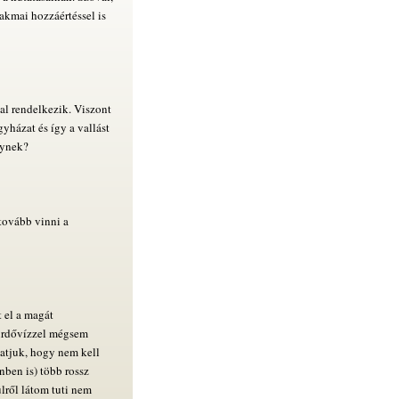
akmai hozzáértéssel is
al rendelkezik. Viszont
yházat és így a vallást
gynek?
tovább vinni a
 el a magát
fürdővízzel mégsem
atjuk, hogy nem kell
enben is) több rossz
ülről látom tuti nem