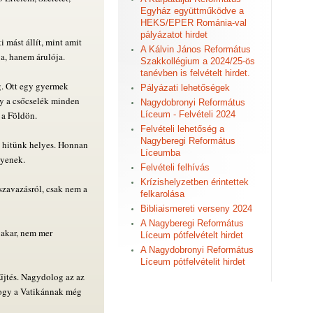
Egyház együttműködve a
HEKS/EPER Románia-val
pályázatot hirdet
i mást állít, mint amit
A Kálvin János Református
ja, hanem árulója.
Szakkollégium a 2024/25-ös
tanévben is felvételt hirdet.
g. Ott egy gyermek
Pályázati lehetőségek
gy a csőcselék minden
Nagydobronyi Református
 a Földön.
Líceum - Felvételi 2024
Felvételi lehetőség a
Nagyberegi Református
 hitünk helyes. Honnan
Líceumba
lyenek.
Felvételi felhívás
Krízishelyzetben érintettek
szavazásról, csak nem a
felkarolása
Bibliaismereti verseny 2024
A Nagyberegi Református
 akar, nem mer
Líceum pótfelvételt hirdet
A Nagydobronyi Református
Líceum pótfelvételit hirdet
yűjtés. Nagydolog az az
hogy a Vatikánnak még