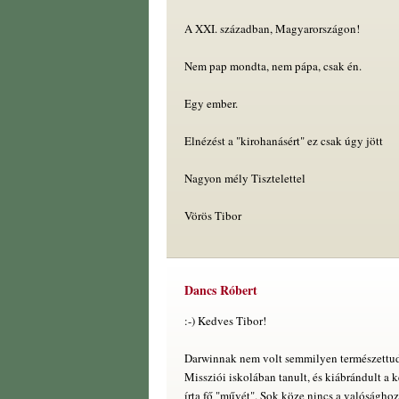
A XXI. században, Magyarországon!
Nem pap mondta, nem pápa, csak én.
Egy ember.
Elnézést a "kirohanásért" ez csak úgy jött
Nagyon mély Tisztelettel
Vörös Tibor
Dancs Róbert
:-) Kedves Tibor!
Darwinnak nem volt semmilyen természettu
Missziói iskolában tanult, és kiábrándult a 
írta fő "művét". Sok köze nincs a valósághoz