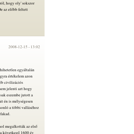
ól, hogy oly' sokszor
e az előbb feltett
2008-12-15 -
13:02
hihetetlen egyáltalán
gyra értékelem azon
éb civilizációs
nem jelenti azt hogy
sak eszembe jutott a
mit én is mélységesen
asonló a többi valláséhoz
 fakad.
hol megalkották az első
s a következő 1600 év