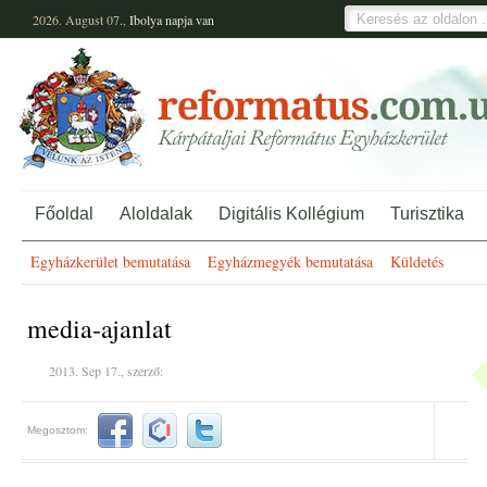
2026. August 07.,
Ibolya
napja van
Főoldal
Aloldalak
Digitális Kollégium
Turisztika
Egyházkerület bemutatása
Egyházmegyék bemutatása
Küldetés
media-ajanlat
2013. Sep 17., szerző:
Megosztom: