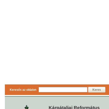
Keresés az oldalon
Keres
Kárpátaljai Református