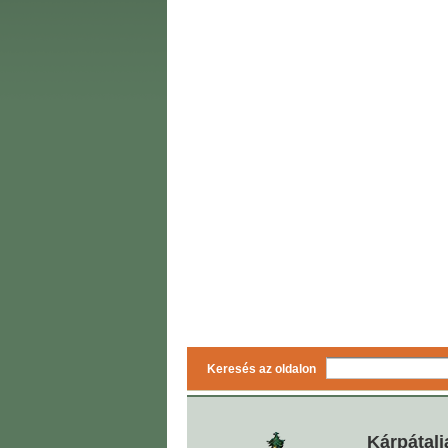
Keresés az oldalon
Kárpátalj