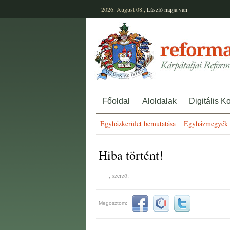
2026. August 08.,
László
napja van
Főoldal
Aloldalak
Digitális K
Egyházkerület bemutatása
Egyházmegyék 
Hiba történt!
, szerző:
Megosztom: