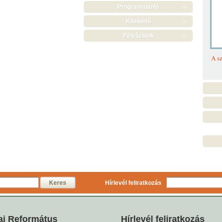
Programajánló
Kitekintő
Pályázatok
A sz
Keres
Hírlevél feliratkozás
ai Református
Hírlevél feliratkozás