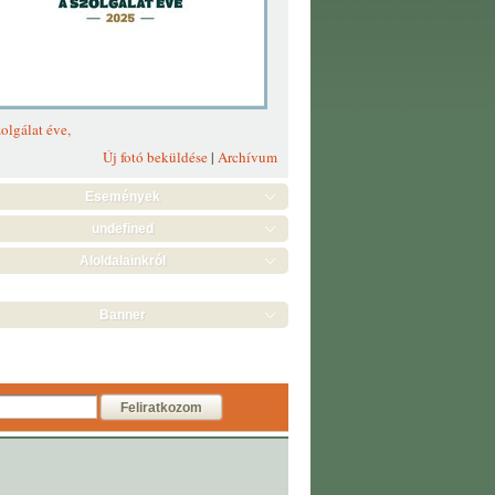
olgálat éve,
Új fotó beküldése
|
Archívum
Események
undefined
Aloldalainkról
Banner
Feliratkozom