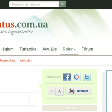
ollégium
Turisztika
Aktuális
Rólunk
Fórum
bemutatása
Küldetés
Megosztom:
A
A
Nyomtat
Híreink