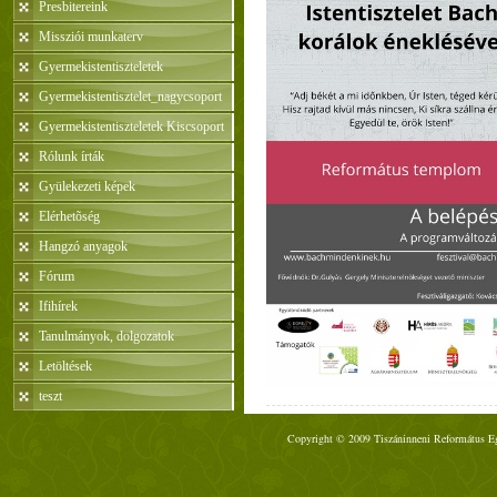
Presbitereink
Missziói munkaterv
Gyermekistentiszteletek
Gyermekistentisztelet_nagycsoport
Gyermekistentiszteletek Kiscsoport
Rólunk írták
Gyülekezeti képek
Elérhetõség
Hangzó anyagok
Fórum
Ifihírek
Tanulmányok, dolgozatok
Letöltések
teszt
Copyright © 2009 Tiszáninneni Református Egy