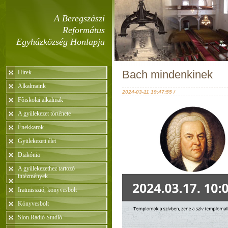
A Beregszászi
Református
Egyházközség Honlapja
Bach mindenkinek
Hírek
Alkalmaink
2024-03-11 19:47:55 /
Fõiskolai alkalmak
A gyülekezet története
Énekkarok
Gyülekezeti élet
Diakónia
A gyülekezethez tartozó
intézmények
Iratmisszió, könyvesbolt
Könyvesbolt
Sion Rádió Studió