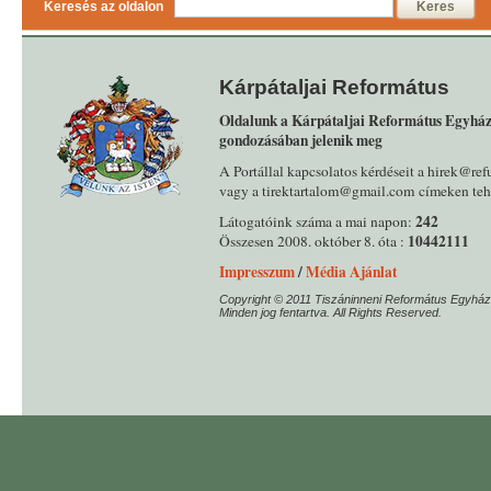
Keresés az oldalon
Keres
Kárpátaljai Református
Oldalunk a Kárpátaljai Református Egyház
gondozásában jelenik meg
A Portállal kapcsolatos kérdéseit a hirek@ref
vagy a tirektartalom@gmail.com címeken tehe
242
Látogatóink száma a mai napon:
10442111
Összesen 2008. október 8. óta :
Impresszum
/
Média Ajánlat
Copyright © 2011 Tiszáninneni Református Egyház
Minden jog fentartva. All Rights Reserved.