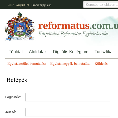
2026. August 09.,
Emőd
napja van
Főoldal
Aloldalak
Digitális Kollégium
Turisztika
Egyházkerület bemutatása
Egyházmegyék bemutatása
Küldetés
Belépés
Login név:
Jelszó: