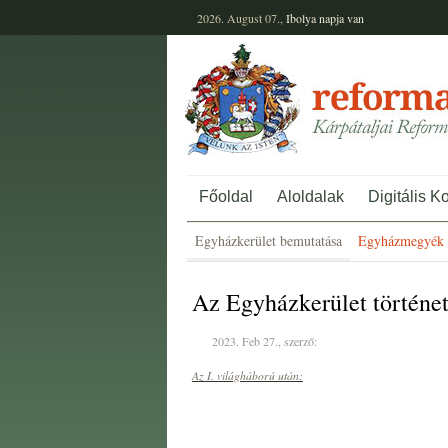
2026. August 07.,
Ibolya
napja van
Főoldal
Aloldalak
Digitális K
Egyházkerület bemutatása
Egyházmegyék 
Az Egyházkerület történe
2023. Feb 27., szerző:
Az I. világháború után: