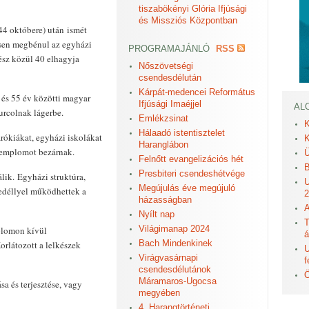
tiszabökényi Glória Ifjúsági
és Missziós Központban
44 októbere) után ismét
esen megbénul az egyházi
PROGRAMAJÁNLÓ
RSS
ész közül 40 elhagyja
Nőszövetségi
csendesdélután
Kárpát-medencei Református
és 55 év közötti magyar
Ifjúsági Imaéjjel
AL
hurcolnak lágerbe.
Emlékzsinat
K
Hálaadó istentisztelet
arókiákat, egyházi iskolákat
K
Haranglábon
templomot bezárnak.
Ü
Felnőtt evangelizációs hét
B
Presbiteri csendeshétvége
álik. Egyházi struktúra,
U
Megújulás éve megújuló
edéllyel működhettek a
2
házasságban
A
Nyílt nap
T
Világimanap 2024
mplomon kívül
á
Bach Mindenkinek
orlátozott a lelkészek
U
Virágvasárnapi
f
csendesdélutánok
Ö
Máramaros-Ugocsa
sa és terjesztése, vagy
megyében
4. Harangtörténeti