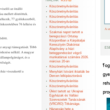
HÍREINK
RSS
Köszönetnyilvánítás
iselői az önálló
Köszönetnyilvánítás
sa mellett döntöttek.
Köszönetnyilvánítás
delkezik, 77 gyülekezetből,
Köszönetnyilvánítás
yülekezetekben 76 lelkész és
Köszönetnyilvánítás
A sz
Szakmai napot tartott a
beregszászi Ortutay
ödött.
Központban a Kárpátaljai
Keresztyén Diakóniai
áz anyagi támogatását. Több
ES
Alapítvány a házi
érdezése nélkül. A magyar
beteggondozást végző
állampolgárságot, és a
munkatársai számára 2026.
március 20-án
etőségét.
Köszönetnyilvánítás
ház visszakerül a
Menyhárt Istvánt iktatták be
Dercen lelkipásztorává
Köszönetnyilvánítás
Köszönetnyilvánítás
Ülést tartott az Ukrajnai
Egyházak és Vallási
Szervezetek Tanácsának
(VRCiRO) Titkársága.
Házasság hete a