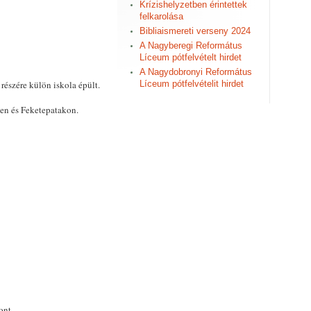
Krízishelyzetben érintettek
felkarolása
Bibliaismereti verseny 2024
A Nagyberegi Református
Líceum pótfelvételt hirdet
A Nagydobronyi Református
észére külön iskola épült.
Líceum pótfelvételit hirdet
n és Feketepatakon.
ont