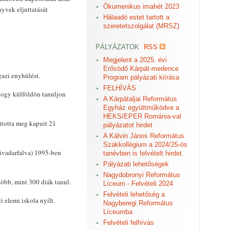
Ökumenikus imahét 2023
yvek eljuttatását
Hálaadó estet tartott a
szeretetszolgálat (MRSZ)
PÁLYÁZATOK
RSS
Megjelent a 2025. évi
Erősödő Kárpát-medence
gazi enyhülést.
Program pályázati kiírása
FELHÍVÁS
hogy külföldön tanuljon
A Kárpátaljai Református
Egyház együttműködve a
HEKS/EPER Románia-val
totta meg kapuit 21
pályázatot hirdet
A Kálvin János Református
Szakkollégium a 2024/25-ös
vadarfalva) 1995-ben
tanévben is felvételt hirdet.
Pályázati lehetőségek
Nagydobronyi Református
bb, mint 300 diák tanul.
Líceum - Felvételi 2024
Felvételi lehetőség a
elemi iskola nyílt.
Nagyberegi Református
Líceumba
Felvételi felhívás