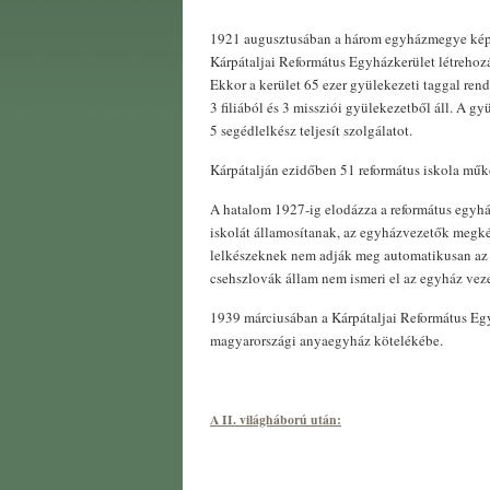
1921 augusztusában a három egyházmegye képv
Kárpátaljai Református Egyházkerület létrehozá
Ekkor a kerület 65 ezer gyülekezeti taggal ren
3 filiából és 3 missziói gyülekezetből áll. A g
5 segédlelkész teljesít szolgálatot.
Kárpátalján ezidőben 51 református iskola műk
A hatalom 1927-ig elodázza a református egyh
iskolát államosítanak, az egyházvezetők megk
lelkészeknek nem adják meg automatikusan az 
csehszlovák állam nem ismeri el az egyház vez
1939 márciusában a Kárpátaljai Református Egy
magyarországi anyaegyház kötelékébe.
A II. világháború után: