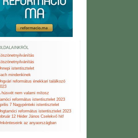
OLDALAINKRÓL
öszönetnyilvánítás
öszönetnyilvánítás
nnepi istentisztelet
ach mindenkinek
ngvári református énekkari találkozó
023
 húsvét nem valami mítosz
arnóci református istentisztelet 2023
prilis 7 Nagypénteki istentisztelet
ngtarnóci református istentisztelet 2023
ebruár 12 Héder János Cselekvő hit!
nkénteseink az anyaországban