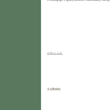
A 90-es évek:
A változás: