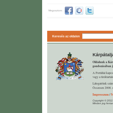
Megosztom:
Keresés az oldalon
Kárpátalj
Oldalunk a Kár
gondozásában j
A Portállal kapcs
vagy a tirektart
Látogatóink szá
Összesen 2008. o
Impresszum
/
M
Copyright © 2011
Minden jog fentar