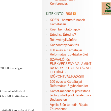
Konferencia,
KITEKINTŐ
RSS
KOEN - bemutató napok
Kárpátalján
Koen bemutatónapok
Érted is. Érted is?
Részvétnyilvánítás
Köszönetnyilvánítás
100 éves a Kárpátaljai
Református Egyházkerület
SZAVALÓ- és
ÉNEKVERSENY VALAMINT
20 lelkész végzett
RAJZ- és FOTÓPÁLYÁZATI
FELHÍVÁS
IDŐPONTVÁLTOZÁS!!!
100 éves a Kárpátaljai
Református Egyházkerület
 közreműködésével
Kárpát-medencei protestáns
teológushallgatók találkozója
lkész felkészítésére az
Budapesten
Április 5-én temetik Répás
Zsuzsannát
nióbeli kapcsolatai által