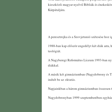
kieszközli magyar nyelvű Bibliák és énekeskön
Kárpátaljára.
A peresztrojka és a Szovjetunió szétesése hoz i
1988-ban kap először engedélyt két diák arra, 
teológiát.
A Nagyberegi Református Líceum 1993-ban nyi
diákkal.
A másik két gimnáziumban (Nagydobrony és Ti
indult be az oktatás.
Napjainkban a három gimnáziumban összesen tö
Nagydobronyban 1999 szeptemberében egyházi 