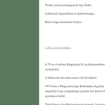
Totális ateista propaganda lép életbe.
Lelkészek deportálása és mártíromsága.
Külső kapcsolattartás hiánya.
A 70-es évek enyhülése:
A 70-es években Kárpátalja 81 gyülekezetében 
szolgálatot.
A lelkészek létszáma nem volt bővíthető.
1974-ben a Magyarországi Református Egyház
engedélyt kap a kárpátaljai egyház két fiatal le
egyházon belül.
Tóth Károly, később budapesti püspök, Szovjetu