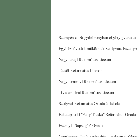
Szernyén és Nagydobronyban cigány gyerekek r
Egyházi óvodák működnek Szolyván, Eszenybe
Nagyberegi Református Líceum
Técsői Református Líceum
Nagydobronyi Református Líceum
Tivadarfalvai Református Líceum
Szolyvai Református Óvoda és Iskola
Feketepataki "Fenyőfácska" Református Óvoda
Eszenyi "Napsugár" Óvoda
Csonkapapi Cigánymissziós Tanulmányi Közp