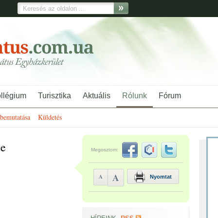
ollégium
Turisztika
Aktuális
Rólunk
Fórum
bemutatása
Küldetés
te
Megosztom:
A
A
Nyomtat