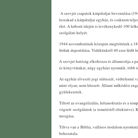
A szovjet csapatok kárpátaljai bevonulása (19
leszakad a kárpátaljai egyház, és csaknem telj
élet. A háború idején is tevékenykedő 100 lelk
szolgálati helyét.
1944 novemberének közepén megtörténik a 18 
férfiak deportálása. Vidékünkről 40 ezer férfit 
A szovjet hatóság elkobozza és államosítja a p
és könyvtárakat, négy egyházi nyomdát, több 
Az egyház elveszti jogi státuszát, védtelenné v
mint olyan, nem létezett. Állami működési eng
gyülekezetek.
Tiltott az evangelizálás, hittanoktatás és a te
végzett szolgálatok (a temetéstől eltekintve). K
mozgása.
Tiltva van a Biblia, vallásos irodalom nyomtatá
behozatala.