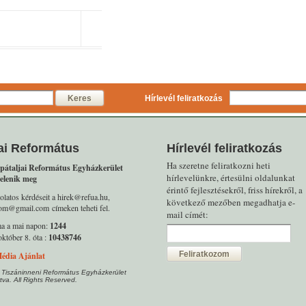
Keres
Hírlevél feliratkozás
ai Református
Hírlevél feliratkozás
Ha szeretne feliratkozni heti
pátaljai Református Egyházkerület
hírlevelünkre, értesülni oldalunkat
elenik meg
érintő fejlesztésekről, friss hírekről, a
olatos kérdéseit a hirek@refua.hu,
következő mezőben megadhatja e-
alom@gmail.com címeken teheti fel.
mail címét:
ma a mai napon:
1244
któber 8. óta :
10438746
Feliratkozom
édia Ajánlat
 Tiszáninneni Református Egyházkerület
tva. All Rights Reserved.