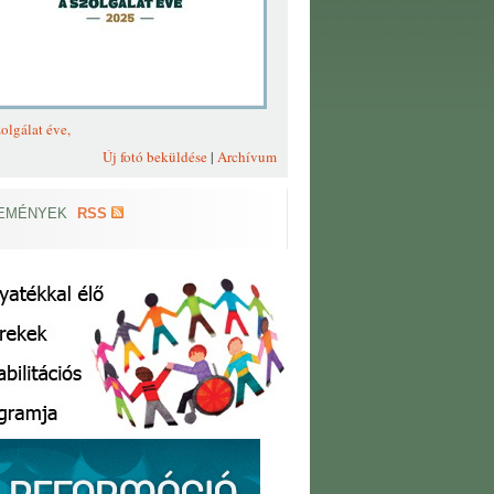
olgálat éve,
Új fotó beküldése
|
Archívum
EMÉNYEK
RSS