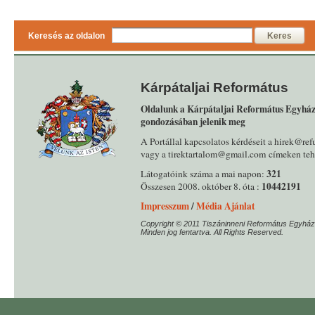
Keresés az oldalon
Keres
Kárpátaljai Református
Oldalunk a Kárpátaljai Református Egyház
gondozásában jelenik meg
A Portállal kapcsolatos kérdéseit a hirek@ref
vagy a tirektartalom@gmail.com címeken tehe
321
Látogatóink száma a mai napon:
10442191
Összesen 2008. október 8. óta :
Impresszum
/
Média Ajánlat
Copyright © 2011 Tiszáninneni Református Egyház
Minden jog fentartva. All Rights Reserved.