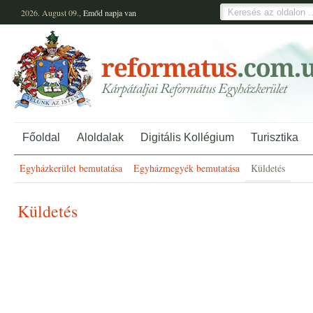
2026. August 09.,
Emőd
napja van
Főoldal
Aloldalak
Digitális Kollégium
Turisztika
Egyházkerület bemutatása
Egyházmegyék bemutatása
Küldetés
Küldetés