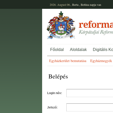
2026. August 06.,
Berta
,
Bettina
napja van
Főoldal
Aloldalak
Digitális K
Egyházkerület bemutatása
Egyházmegyék 
Belépés
Login név:
Jelszó: