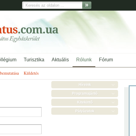
ollégium
Turisztika
Aktuális
Rólunk
Fórum
bemutatása
Küldetés
Híreink
Programajánló
Kitekintő
Pályázatok