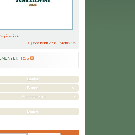
olgálat éve,
Új fotó beküldése
|
Archívum
EMÉNYEK
RSS
Banner
Banner
Aloldalainkról
Banner