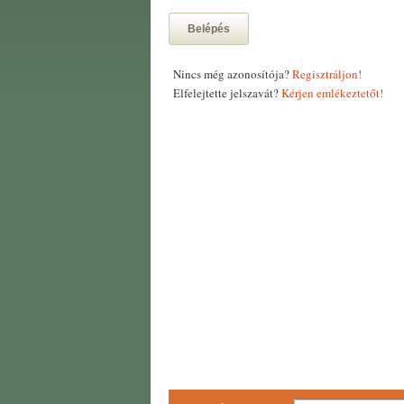
Belépés
Nincs még azonosítója?
Regisztráljon!
Elfelejtette jelszavát?
Kérjen emlékeztetőt!