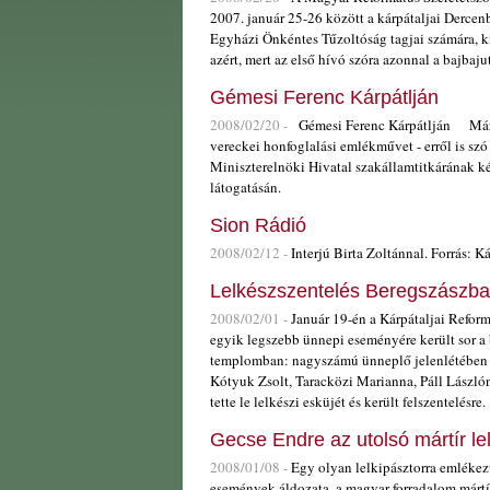
2007. január 25-26 között a kárpátaljai Dercenb
Egyházi Önkéntes Tűzoltóság tagjai számára, k
azért, mert az első hívó szóra azonnal a bajbaju
Gémesi Ferenc Kárpátlján
2008/02/20 -
Gémesi Ferenc Kárpátlján Márci
vereckei honfoglalási emlékművet - erről is sz
Miniszterelnöki Hivatal szakállamtitkárának ké
látogatásán.
Sion Rádió
2008/02/12 -
Interjú Birta Zoltánnal. Forrás: Ká
Lelkészszentelés Beregszászb
2008/02/01 -
Január 19-én a Kárpátaljai Refor
egyik legszebb ünnepi eseményére került sor a 
templomban: nagyszámú ünneplő jelenlétében né
Kótyuk Zsolt, Taracközi Marianna, Páll Lászlóné
tette le lelkészi esküjét és került felszentelésre.
Gecse Endre az utolsó mártír le
2008/01/08 -
Egy olyan lelkipásztorra emlékezü
események áldozata, a magyar forradalom mártírj