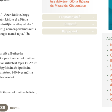
tiszabökényi Glória Ifjúsági
és Missziós Központban
.." Azért küldte, hogy
Programajánló
ért küldte el a Fiút a
vözüljön a világ általa."
Kitekintő
i pedig nem engedelmeskedik
Pályázatok
ragja marad rajta." (Jn
AL
K
K
gnyílt a Bethesda
Ü
 a pesti német református
B
 küldetést fejez ki. Az itt
U
gyítására és ápolására
2
 intézet 140 éves múltja
A
ára késztet.
T
á
U
 Gáspár református lelkész,
f
Ö
38
next ››