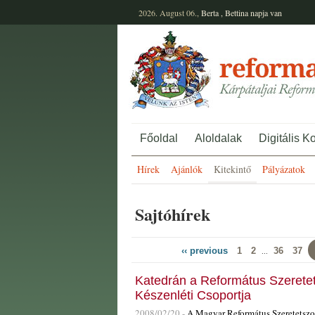
2026. August 06.,
Berta
,
Bettina
napja van
Főoldal
Aloldalak
Digitális K
Hírek
Ajánlók
Kitekintő
Pályázatok
Sajtóhírek
‹‹ previous
1
2
36
37
...
Katedrán a Református Szeretet
Készenléti Csoportja
2008/02/20 -
A Magyar Református Szeretetszol