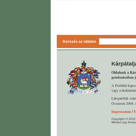
Keresés az oldalon
Kárpátalj
Oldalunk a Kár
gondozásában j
A Portállal kapcs
vagy a tirektart
Látogatóink szá
Összesen 2008. o
Impresszum
/
M
Copyright © 2011
Minden jog fentar