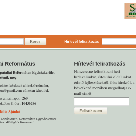
Keres
Hírlevél feliratkozás
ai Református
Hírlevél feliratkozás
Ha szeretne feliratkozni heti
pátaljai Református Egyházkerület
hírlevelünkre, értesülni oldalunkat
elenik meg
érintő fejlesztésekről, friss hírekről, a
olatos kérdéseit a hirek@refua.hu,
következő mezőben megadhatja e-
alom@gmail.com címeken teheti fel.
mail címét:
ma a mai napon:
260
któber 8. óta :
10436756
Feliratkozom
édia Ajánlat
 Tiszáninneni Református Egyházkerület
tva. All Rights Reserved.