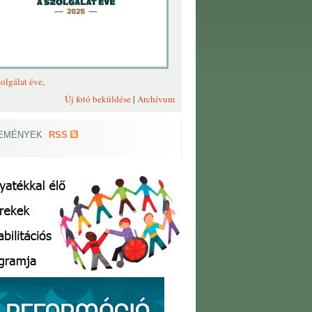
olgálat éve,
Új fotó beküldése
|
Archívum
EMÉNYEK
RSS