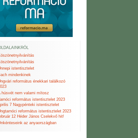
OLDALAINKRÓL
öszönetnyilvánítás
öszönetnyilvánítás
nnepi istentisztelet
ach mindenkinek
ngvári református énekkari találkozó
023
 húsvét nem valami mítosz
arnóci református istentisztelet 2023
prilis 7 Nagypénteki istentisztelet
ngtarnóci református istentisztelet 2023
ebruár 12 Héder János Cselekvő hit!
nkénteseink az anyaországban