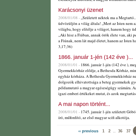
Karácsonyi üzenet
2008/01/08 -
,,Született néktek ma a Megtartó.
üdvözüljön a világ általa! ,,Mert az Isten nem az
világba, hogy elítélje a világot, hanem hogy üd
,,Aki hisz a Fiúban, annak örök élete van, ak
a Fiúnak, nem lát majd életet, hanem az Isten ha
3,17;36)
1866. január 1-jén (142 éve )...
2008/01/01 -
1866. január 1-jén (142 éve ), me
Gyermekkórház elődje, a Bethesda Kórház, mint
egyház kórháza. A Bethesda Gyermekkórház neve
dolgozók elhivatottsága a beteg gyermekek gyó
példamutató a magyar egészségügy számára. Az
igazi emberi értékeket mutat, és azok megtartás
A mai napon történt...
2008/01/01 -
1745. január 1-jén született Göböl
író, műfordító, az első magyar scifi alkotója.
‹‹ previous
1
2
36
37
...