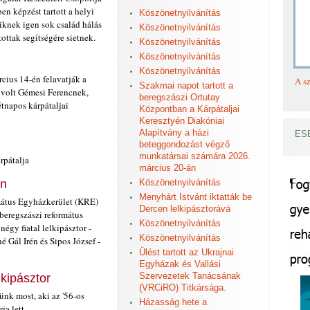
en képzést tartott a helyi
Köszönetnyilvánítás
iknek igen sok család hálás
Köszönetnyilvánítás
tottak segítségére sietnek.
Köszönetnyilvánítás
Köszönetnyilvánítás
Köszönetnyilvánítás
us 14-én felavatják a
A sz
Szakmai napot tartott a
ó volt Gémesi Ferencnek,
beregszászi Ortutay
tnapos kárpátaljai
Központban a Kárpátaljai
Keresztyén Diakóniai
Alapítvány a házi
ES
beteggondozást végző
munkatársai számára 2026.
rpátalja
március 20-án
an
Köszönetnyilvánítás
Menyhárt Istvánt iktatták be
mátus Egyházkerület (KRE)
Dercen lelkipásztorává
beregszászi református
Köszönetnyilvánítás
gy fiatal lelkipásztor -
Köszönetnyilvánítás
 Gál Irén és Sipos József -
Ülést tartott az Ukrajnai
Egyházak és Vallási
Szervezetek Tanácsának
lkipásztor
(VRCiRO) Titkársága.
nk most, aki az '56-os
Házasság hete a
a lett.