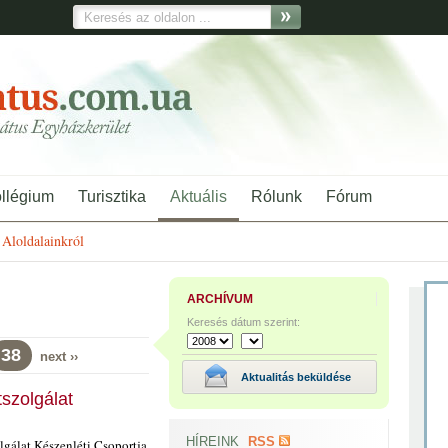
ollégium
Turisztika
Aktuális
Rólunk
Fórum
Aloldalainkról
ARCHÍVUM
Keresés dátum szerint:
38
next ››
Aktualitás beküldése
szolgálat
HÍREINK
RSS
gálat Készenléti Csoportja