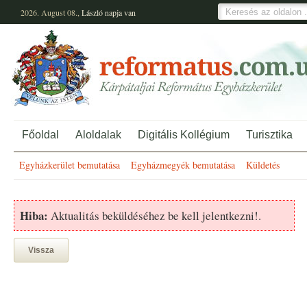
2026. August 08.,
László
napja van
Főoldal
Aloldalak
Digitális Kollégium
Turisztika
Egyházkerület bemutatása
Egyházmegyék bemutatása
Küldetés
Hiba:
Aktualitás beküldéséhez be kell jelentkezni!.
Vissza