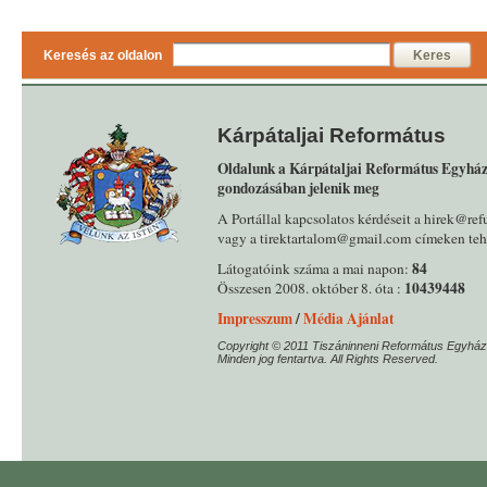
Keresés az oldalon
Keres
Kárpátaljai Református
Oldalunk a Kárpátaljai Református Egyház
gondozásában jelenik meg
A Portállal kapcsolatos kérdéseit a hirek@ref
vagy a tirektartalom@gmail.com címeken tehe
84
Látogatóink száma a mai napon:
10439448
Összesen 2008. október 8. óta :
Impresszum
/
Média Ajánlat
Copyright © 2011 Tiszáninneni Református Egyház
Minden jog fentartva. All Rights Reserved.