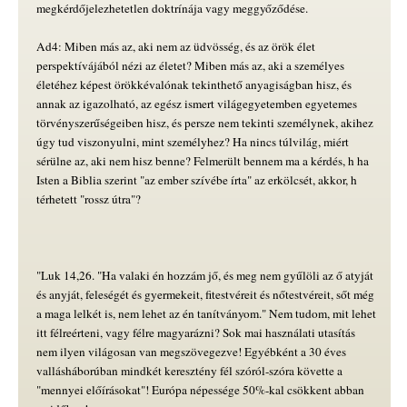
megkérdőjelezhetetlen doktrínája vagy meggyőződése.
Ad4: Miben más az, aki nem az üdvösség, és az örök élet
perspektívájából nézi az életet? Miben más az, aki a személyes
életéhez képest örökkévalónak tekinthető anyagiságban hisz, és
annak az igazolható, az egész ismert világegyetemben egyetemes
törvényszerűségeiben hisz, és persze nem tekinti személynek, akihez
úgy tud viszonyulni, mint személyhez? Ha nincs túlvilág, miért
sérülne az, aki nem hisz benne? Felmerült bennem ma a kérdés, h ha
Isten a Biblia szerint "az ember szívébe írta" az erkölcsét, akkor, h
térhetett "rossz útra"?
"Luk 14,26. "Ha valaki én hozzám jő, és meg nem gyűlöli az ő atyját
és anyját, feleségét és gyermekeit, fitestvéreit és nőtestvéreit, sőt még
a maga lelkét is, nem lehet az én tanítványom." Nem tudom, mit lehet
itt félreérteni, vagy félre magyarázni? Sok mai használati utasítás
nem ilyen világosan van megszövegezve! Egyébként a 30 éves
vallásháborúban mindkét keresztény fél szóról-szóra követte a
"mennyei előírásokat"! Európa népessége 50%-kal csökkent abban