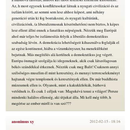
Az, h most egyesek konfliktusokat látnak a nyugati civilizáció és az
iszlám között, az semmi sem lesz ahhoz képest, ami néhány
generáció után ki fog bontakozni, és nyugati kultúránk,
civilizációnk, (a liberalizmusnak köszönhetően) nem biztos, h képes
lesz ellent állni ennek a fanatikus népségnek. Nézzük meg Európát
ahol már teljes be iszlámosítás folyik a liberális demokratikus
szabadság lévén. A demokrácia lehetőségeit kihasználva foglalják el
az egész kontinenst, hiába a vízumkényszer, ha menekültként
bejutnak. Más megítélés alá kerülnek a demokratikus jog végett.
Európa önmagát szolgálja ki idegeneknek, akik csak látszólagosan
békés szándékkal érkeznek. Nézzük csak meg Balit! Csaknem annyi
szélsőséges muszlim él mint keresztény, és mennyi terrorcselekményt
hajtanak végre templomok és keresztények ellen. De már buddhista
múzeumok ellen is. Olyanok, mint a kakukkfiókák, bárhová
vetődnek is. És csak 1 céljuk van: Magukévá tenni a világot! Persze
mindenki halálos ellenség, aki útjukat álla. Mi kell még több, h
megértse az ember miről is van szó???
anonimus xy
2012-02-15 -
18:16