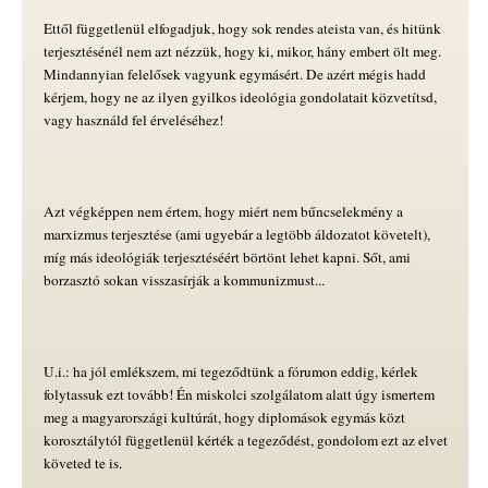
Ettől függetlenül elfogadjuk, hogy sok rendes ateista van, és hitünk
terjesztésénél nem azt nézzük, hogy ki, mikor, hány embert ölt meg.
Mindannyian felelősek vagyunk egymásért. De azért mégis hadd
kérjem, hogy ne az ilyen gyilkos ideológia gondolatait közvetítsd,
vagy használd fel érveléséhez!
Azt végképpen nem értem, hogy miért nem bűncselekmény a
marxizmus terjesztése (ami ugyebár a legtöbb áldozatot követelt),
míg más ideológiák terjesztéséért börtönt lehet kapni. Sőt, ami
borzasztó sokan visszasírják a kommunizmust...
U.i.: ha jól emlékszem, mi tegeződtünk a fórumon eddig, kérlek
folytassuk ezt tovább! Én miskolci szolgálatom alatt úgy ismertem
meg a magyarországi kultúrát, hogy diplomások egymás közt
korosztálytól függetlenül kérték a tegeződést, gondolom ezt az elvet
követed te is.