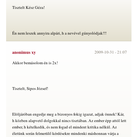
Tisztelt Kész Géza!
Én nem leszek annyira alpári, h a nevével gúnyolódjak!!!
anonimus xy
2009-10-31 -
21:07
Akkor bemásolom én is 2x!
Tisztelt, Sipos József!
Elöljáróban engedje meg a bizonyos fokig igazat, adjak önnek! Kár,
h közben alapvető dolgokkal nincs tisztában. Az ember épp attól lett
ember, h kételkedik, és nem fogad el mindent kritika nélkül. Az
életünk során felmerülő kérdésekre mindenki máshonnan várja a