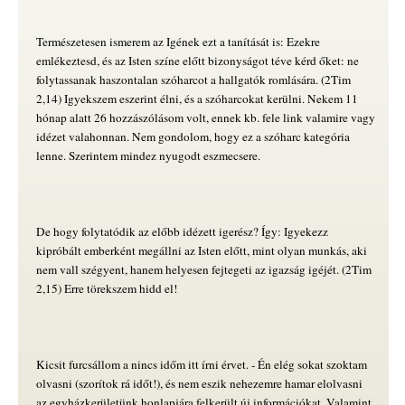
Természetesen ismerem az Igének ezt a tanítását is: Ezekre
emlékeztesd, és az Isten színe előtt bizonyságot téve kérd őket: ne
folytassanak haszontalan szóharcot a hallgatók romlására. (2Tim
2,14) Igyekszem eszerint élni, és a szóharcokat kerülni. Nekem 11
hónap alatt 26 hozzászólásom volt, ennek kb. fele link valamire vagy
idézet valahonnan. Nem gondolom, hogy ez a szóharc kategória
lenne. Szerintem mindez nyugodt eszmecsere.
De hogy folytatódik az előbb idézett igerész? Így: Igyekezz
kipróbált emberként megállni az Isten előtt, mint olyan munkás, aki
nem vall szégyent, hanem helyesen fejtegeti az igazság igéjét. (2Tim
2,15) Erre törekszem hidd el!
Kicsit furcsállom a nincs időm itt írni érvet. - Én elég sokat szoktam
olvasni (szorítok rá időt!), és nem eszik nehezemre hamar elolvasni
az egyházkerületünk honlapjára felkerült új információkat. Valamint