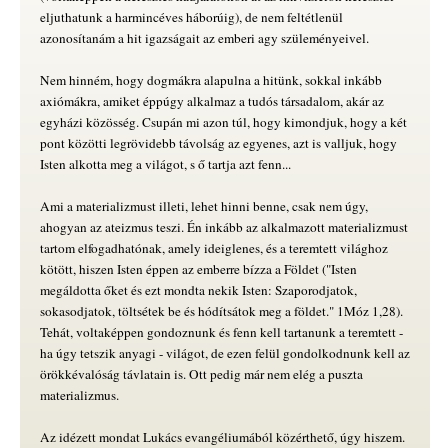
eljuthatunk a harmincéves háborúig), de nem feltétlenül
azonosítanám a hit igazságait az emberi agy szüleményeivel.
Nem hinném, hogy dogmákra alapulna a hitünk, sokkal inkább
axiómákra, amiket éppúgy alkalmaz a tudós társadalom, akár az
egyházi közösség. Csupán mi azon túl, hogy kimondjuk, hogy a két
pont közötti legrövidebb távolság az egyenes, azt is valljuk, hogy
Isten alkotta meg a világot, s ő tartja azt fenn...
Ami a materializmust illeti, lehet hinni benne, csak nem úgy,
ahogyan az ateizmus teszi. Én inkább az alkalmazott materializmust
tartom elfogadhatónak, amely ideiglenes, és a teremtett világhoz
kötött, hiszen Isten éppen az emberre bízza a Földet ("Isten
megáldotta őket és ezt mondta nekik Isten: Szaporodjatok,
sokasodjatok, töltsétek be és hódítsátok meg a földet." 1Móz 1,28).
Tehát, voltaképpen gondoznunk és fenn kell tartanunk a teremtett -
ha úgy tetszik anyagi - világot, de ezen felül gondolkodnunk kell az
örökkévalóság távlatain is. Ott pedig már nem elég a puszta
materializmus.
Az idézett mondat Lukács evangéliumából közérthető, úgy hiszem.