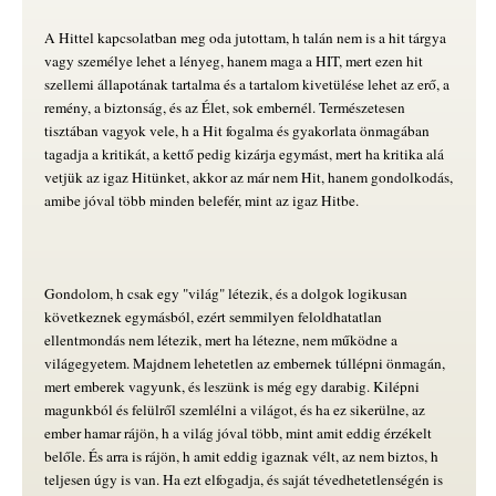
A Hittel kapcsolatban meg oda jutottam, h talán nem is a hit tárgya
vagy személye lehet a lényeg, hanem maga a HIT, mert ezen hit
szellemi állapotának tartalma és a tartalom kivetülése lehet az erő, a
remény, a biztonság, és az Élet, sok embernél. Természetesen
tisztában vagyok vele, h a Hit fogalma és gyakorlata önmagában
tagadja a kritikát, a kettő pedig kizárja egymást, mert ha kritika alá
vetjük az igaz Hitünket, akkor az már nem Hit, hanem gondolkodás,
amibe jóval több minden belefér, mint az igaz Hitbe.
Gondolom, h csak egy "világ" létezik, és a dolgok logikusan
következnek egymásból, ezért semmilyen feloldhatatlan
ellentmondás nem létezik, mert ha létezne, nem működne a
világegyetem. Majdnem lehetetlen az embernek túllépni önmagán,
mert emberek vagyunk, és leszünk is még egy darabig. Kilépni
magunkból és felülről szemlélni a világot, és ha ez sikerülne, az
ember hamar rájön, h a világ jóval több, mint amit eddig érzékelt
belőle. És arra is rájön, h amit eddig igaznak vélt, az nem biztos, h
teljesen úgy is van. Ha ezt elfogadja, és saját tévedhetetlenségén is