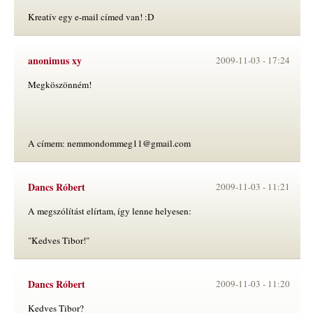
Kreatív egy e-mail címed van! :D
anonimus xy
2009-11-03 -
17:24
Megköszönném!
A címem: nemmondommeg11@gmail.com
Dancs Róbert
2009-11-03 -
11:21
A megszólítást elírtam, így lenne helyesen:
"Kedves Tibor!"
Dancs Róbert
2009-11-03 -
11:20
Kedves Tibor?