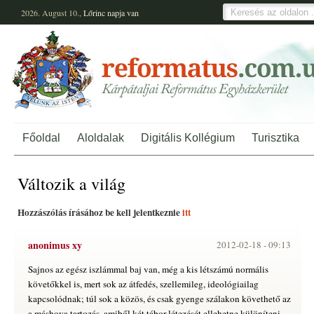
2026. August 10.,
Lőrinc
napja van
Főoldal
Aloldalak
Digitális Kollégium
Turisztika
Változik a világ
Hozzászólás írásához be kell jelentkeznie
itt
anonimus xy
2012-02-18 -
09:13
Sajnos az egész iszlámmal baj van, még a kis létszámú normális
követőkkel is, mert sok az átfedés, szellemileg, ideológiailag
kapcsolódnak; túl sok a közös, és csak gyenge szálakon követhető az
a máshova tartozás, amiből két tábor létezését ellehetne különíteni.