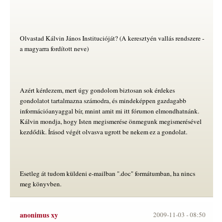
Olvastad Kálvin János Institucióját? (A keresztyén vallás rendszere -
a magyarra fordított neve)
Azért kérdezem, mert úgy gondolom biztosan sok érdekes
gondolatot tartalmazna számodra, és mindeképpen gazdagabb
információanyaggal bír, mnint amit mi itt fórumon elmondhatnánk.
Kálvin mondja, hogy Isten megismerése önmegunk megismerésével
kezdődik. Írásod végét olvasva ugrott be nekem ez a gondolat.
Esetleg át tudom küldeni e-mailban ".doc" formátumban, ha nincs
meg könyvben.
anonimus xy
2009-11-03 -
08:50