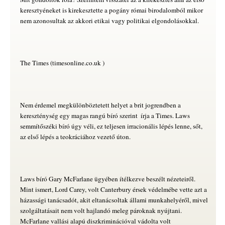
keresztyéneket is kirekesztette a pogány római birodalomból mikor
nem azonosultak az akkori etikai vagy politikai elgondolásokkal.
The Times (timesonline.co.uk )
Nem érdemel megkülönböztetett helyet a brit jogrendben a
kereszténység egy magas rangú bíró szerint  írja a Times. Laws
semmítőszéki bíró úgy véli, ez teljesen irracionális lépés lenne, sőt,
az első lépés a teokráciához vezető úton.
Laws bíró Gary McFarlane ügyében ítélkezve beszélt nézeteiről.
Mint ismert, Lord Carey, volt Canterbury érsek védelmébe vette azt a
házassági tanácsadót, akit eltanácsoltak állami munkahelyéről, mivel
szolgáltatásait nem volt hajlandó meleg pároknak nyújtani.
McFarlane vallási alapú diszkriminációval vádolta volt