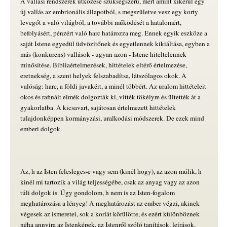
A vallási rendszerek ütközése szükségszerű, mert amint kikerül egy
új vallás az embrionális állapotból, s megszületve vesz egy korty
levegőt a való világból, a további működését a hatalomért,
befolyásért, pénzért való harc határozza meg. Ennek egyik eszköze a
saját Istene egyedül üdvözítőnek és egyetlennek kikiáltása, egyben a
más (konkurens) vallások - ugyan azon - Istene hiteltelennek
minősítése. Bibliaértelmezések, hittételek eltérő értelmezése,
eretnekség, a szent helyek felszabadítsa, látszólagos okok. A
valóság: harc, a földi javakért, a minél többért. Az uralom hittételeit
okos és rafinált elmék dolgozták ki, vitték tökélyre és ültették át a
gyakorlatba. A kicsavart, sajátosan értelmezett hittételek
tulajdonképpen kormányzási, uralkodási módszerek. De ezek mind
emberi dolgok.
Az, h az Isten felesleges-e vagy sem (kinél hogy), az azon múlik, h
kinél mi tartozik a világ teljességébe, csak az anyag vagy az azon
túli dolgok is. Úgy gondolom, h nem is az Isten-fogalom
meghatározása a lényeg! A meghatározást az ember végzi, akinek
végesek az ismeretei, sok a korlát körülötte, és ezért különböznek
néha annyira az Istenképek, az Istenről szóló tanítások, leírások,