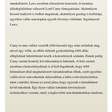
munkáltatóit, Laws azonban elutasította keresetét, és kemény
állásfoglalásban válaszolt Lord Carey támogatására. Akármilyen
hosszú tradíciót is tudhat magáénak, akármilyen gazdag is kultúrája,
egyetlen vallás sem kaphat egyedi törvényi védelmet  fogalmazott
Laws.
Carey és más vallási vezetők több hasonló ügy után szólaltak meg,
mivel úgy vélik, az efféle ítéletek gyakorlatilag több állás
elfoglalását lehetetlenné teszik a keresztények számára. Ennek pedig
Carey szerint komoly következményei lehetnek. A bíró szerint
azonban a keresztényeknek is el kell fogadniuk, hogy több
hitrendszer által meghatározott társadalomban élünk, ezért egyetlen
vallás elvei sem eshetnek súlyosabban a latba a törvénykezésben,
mint a másiké, hiszen ez azzal járna, hogy egyesek a társadalmon
kívül rekednek. Egy ilyen vallási tartalmú törvénykezés
teokráciához vezetne, mely a legkevésbé sem demokratikus rendszer.