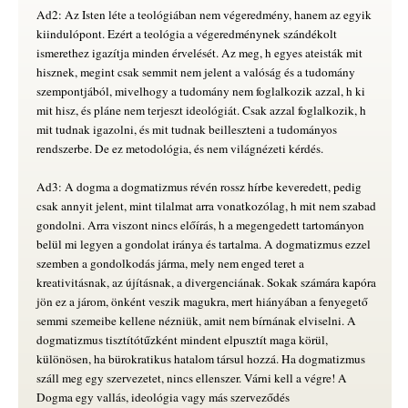
Ad2: Az Isten léte a teológiában nem végeredmény, hanem az egyik
kiindulópont. Ezért a teológia a végeredménynek szándékolt
ismerethez igazítja minden érvelését. Az meg, h egyes ateisták mit
hisznek, megint csak semmit nem jelent a valóság és a tudomány
szempontjából, mivelhogy a tudomány nem foglalkozik azzal, h ki
mit hisz, és pláne nem terjeszt ideológiát. Csak azzal foglalkozik, h
mit tudnak igazolni, és mit tudnak beilleszteni a tudományos
rendszerbe. De ez metodológia, és nem világnézeti kérdés.
Ad3: A dogma a dogmatizmus révén rossz hírbe keveredett, pedig
csak annyit jelent, mint tilalmat arra vonatkozólag, h mit nem szabad
gondolni. Arra viszont nincs előírás, h a megengedett tartományon
belül mi legyen a gondolat iránya és tartalma. A dogmatizmus ezzel
szemben a gondolkodás járma, mely nem enged teret a
kreativitásnak, az újításnak, a divergenciának. Sokak számára kapóra
jön ez a járom, önként veszik magukra, mert hiányában a fenyegető
semmi szemeibe kellene nézniük, amit nem bírnának elviselni. A
dogmatizmus tisztítótűzként mindent elpusztít maga körül,
különösen, ha bürokratikus hatalom társul hozzá. Ha dogmatizmus
száll meg egy szervezetet, nincs ellenszer. Várni kell a végre! A
Dogma egy vallás, ideológia vagy más szerveződés