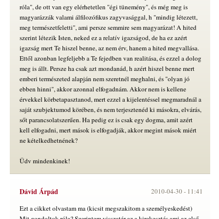
róla", de ott van egy elérhetetlen "égi tünemény", és még meg is
magyarázzák valami álfilozófikus zagyvasággal, h "mindig létezett,
meg természetfeletti", ami persze semmire sem magyarázat! A hited
szerint létezik Isten, neked ez a relatív igazságod, de ha ez azért
igazság mert Te hiszel benne, az nem érv, hanem a hited megvallása.
Ettől azonban legfeljebb a Te fejedben van realitása, és ezzel a dolog
meg is állt. Persze ha csak azt mondanád, h azért hiszel benne mert
emberi természeted alapján nem szeretnél meghalni, és "olyan jó
ebben hinni", akkor azonnal elfogadnám. Akkor nem is kellene
érvekkel körbetapasztanod, mert ezzel a kijelentéssel megmaradnál a
saját szubjektumod körében, és nem terjesztenéd ki másokra, elvárás,
sőt parancsolatszerűen. Ha pedig ez is csak egy dogma, amit azért
kell elfogadni, mert mások is elfogadják, akkor megint mások miért
ne kételkedhetnének?
Üdv mindenkinek!
Dávid Árpád
2010-04-30 -
11:41
Ezt a cikket olvastam ma (kicsit megszakitom a személyeskedést)
Mit gondoltok róla? Szerintem visszatér az a kirekesztés ami az első