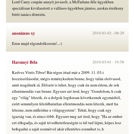
Lord Carey csupán annyit javasolt, a McFarlane-féle ügyekben
speciálisan kiválasztott a vallásos ügyekben járatos, azokra érzékeny
bírói tanács döntsön.
anonimus xy
2010-03-02 -
08:29
Ezen majd elgondolkozom!...:)
Harsányi Béla
2010-03-01 -
19:58
Kedves Vörös Tibor! Bár régen írtad már a 2009. 11. 03-i
hozzászólásodat, mégis reménykedem benne, hogy talán elolvasod,
amit reagálnék rá. Először is lehet, hogy csak én nem értem, de sok
ellentmondás van benne. Egyszer azt írod, hogy "Gondolom, h csak
egy "világ" létezik, és a dolgok logikusan következnek egymásból,
ezért semmilyen feloldhatatlan ellentmondás nem létezik, mert ha
létezne, nem működne a világegyetem". Tehát, hogy csak egy
igazság van, és nincs több. Egyszer meg azt írod, hogy "Ha az ember
ezt elfogadja, és saját tévedhetetlenségén is túl tud lépni, képes lesz
befogadni a saját eszméivel akár ellentétes eszméket is, h