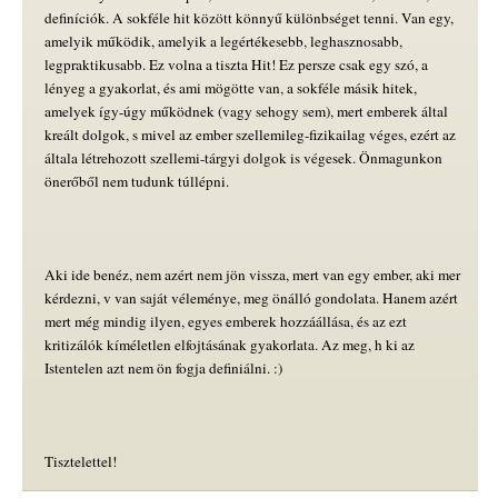
definíciók. A sokféle hit között könnyű különbséget tenni. Van egy,
amelyik működik, amelyik a legértékesebb, leghasznosabb,
legpraktikusabb. Ez volna a tiszta Hit! Ez persze csak egy szó, a
lényeg a gyakorlat, és ami mögötte van, a sokféle másik hitek,
amelyek így-úgy működnek (vagy sehogy sem), mert emberek által
kreált dolgok, s mivel az ember szellemileg-fizikailag véges, ezért az
általa létrehozott szellemi-tárgyi dolgok is végesek. Önmagunkon
önerőből nem tudunk túllépni.
Aki ide benéz, nem azért nem jön vissza, mert van egy ember, aki mer
kérdezni, v van saját véleménye, meg önálló gondolata. Hanem azért
mert még mindig ilyen, egyes emberek hozzáállása, és az ezt
kritizálók kíméletlen elfojtásának gyakorlata. Az meg, h ki az
Istentelen azt nem ön fogja definiálni. :)
Tisztelettel!