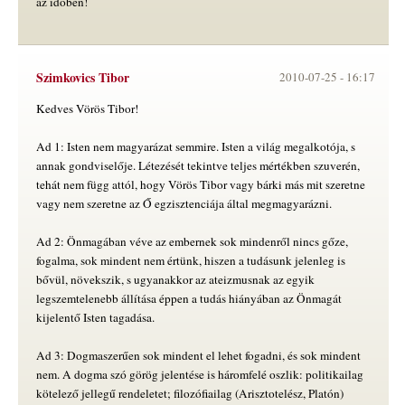
az időben!
Szimkovics Tibor
2010-07-25 -
16:17
Kedves Vörös Tibor!
Ad 1: Isten nem magyarázat semmire. Isten a világ megalkotója, s
annak gondviselője. Létezését tekintve teljes mértékben szuverén,
tehát nem függ attól, hogy Vörös Tibor vagy bárki más mit szeretne
vagy nem szeretne az Ő egzisztenciája által megmagyarázni.
Ad 2: Önmagában véve az embernek sok mindenről nincs gőze,
fogalma, sok mindent nem értünk, hiszen a tudásunk jelenleg is
bővül, növekszik, s ugyanakkor az ateizmusnak az egyik
legszemtelenebb állítása éppen a tudás hiányában az Önmagát
kijelentő Isten tagadása.
Ad 3: Dogmaszerűen sok mindent el lehet fogadni, és sok mindent
nem. A dogma szó görög jelentése is háromfelé oszlik: politikailag
kötelező jellegű rendeletet; filozófiailag (Arisztotelész, Platón)