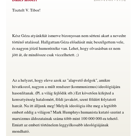
Tisztelt V. Tibor!
Kész Géza atyánkfiát ismerve bizonyosan nem sérteni akart a nevedre
történő utalással. Hallgattam Géza előadását már, beszélgettem vele,
és nagyon jóízű humorérzéke van. Lehet, hogy olvasásban ez nem
jött át, de mindössze csak viccelhetett. ;)
Az a helyzet, hogy eleve azok az "alapvető dolgok", amikre
hivatkozol, nagyon a múlt rendszer (kommunizmus) ideológiájára
hasonlítanak. (Pl. a világ fejlődik stb.) Ezt követően kifejted a
keresztyénség hatalomért, földi javakért, szent földért folytatott
harcát. Na itt álljunk meg! Melyik ideológia ölte meg a legtöbb
embert eddig a világon? Mark Humphrys humanista kutató szerint a
marxizmus áldozatainak száma több mint 100 000 000-ra tehető.
Emiatt az emberi történelem leggyilkosabb ideológiájának
mondható.