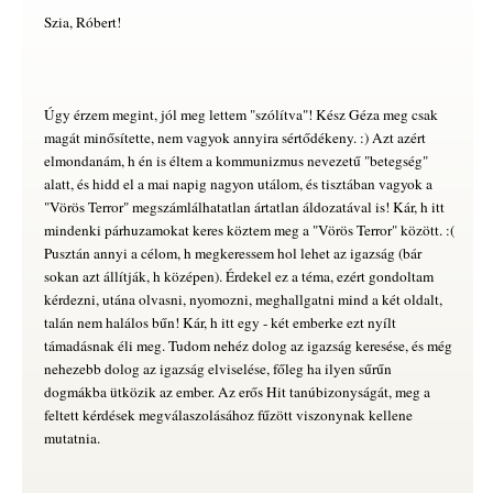
Szia, Róbert!
Úgy érzem megint, jól meg lettem "szólítva"! Kész Géza meg csak
magát minősítette, nem vagyok annyira sértődékeny. :) Azt azért
elmondanám, h én is éltem a kommunizmus nevezetű "betegség"
alatt, és hidd el a mai napig nagyon utálom, és tisztában vagyok a
"Vörös Terror" megszámlálhatatlan ártatlan áldozatával is! Kár, h itt
mindenki párhuzamokat keres köztem meg a "Vörös Terror" között. :(
Pusztán annyi a célom, h megkeressem hol lehet az igazság (bár
sokan azt állítják, h középen). Érdekel ez a téma, ezért gondoltam
kérdezni, utána olvasni, nyomozni, meghallgatni mind a két oldalt,
talán nem halálos bűn! Kár, h itt egy - két emberke ezt nyílt
támadásnak éli meg. Tudom nehéz dolog az igazság keresése, és még
nehezebb dolog az igazság elviselése, főleg ha ilyen sűrűn
dogmákba ütközik az ember. Az erős Hit tanúbizonyságát, meg a
feltett kérdések megválaszolásához fűzött viszonynak kellene
mutatnia.