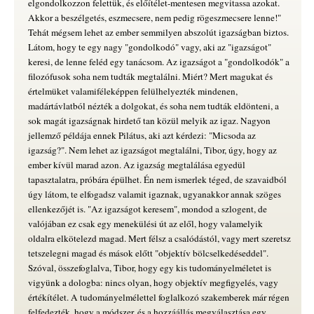
elgondolkozzon felettük, és előítélet-mentesen megvitassa azokat.
Akkor a beszélgetés, eszmecsere, nem pedig rögeszmecsere lenne!"
Tehát mégsem lehet az ember semmilyen abszolút igazságban biztos.
Látom, hogy te egy nagy "gondolkodó" vagy, aki az "igazságot"
keresi, de lenne feléd egy tanácsom. Az igazságot a "gondolkodók" a
filozófusok soha nem tudták megtalálni. Miért? Mert magukat és
értelmüket valamiféleképpen felülhelyezték mindenen,
madártávlatból nézték a dolgokat, és soha nem tudták eldönteni, a
sok magát igazságnak hirdető tan közül melyik az igaz. Nagyon
jellemző példája ennek Pilátus, aki azt kérdezi: "Micsoda az
igazság?". Nem lehet az igazságot megtalálni, Tibor, úgy, hogy az
ember kívül marad azon. Az igazság megtalálása egyedül
tapasztalatra, próbára épülhet. Én nem ismerlek téged, de szavaidból
úgy látom, te elfogadsz valamit igaznak, ugyanakkor annak szöges
ellenkezőjét is. "Az igazságot keresem", mondod a szlogent, de
valójában ez csak egy menekülési út az elől, hogy valamelyik
oldalra elkötelezd magad. Mert félsz a csalódástól, vagy mert szeretsz
tetszelegni magad és mások előtt "objektív bölcselkedéseddel".
Szóval, összefoglalva, Tibor, hogy egy kis tudományelméletet is
vigyünk a dologba: nincs olyan, hogy objektív megfigyelés, vagy
értékítélet. A tudományelmélettel foglalkozó szakemberek már régen
felfedezték, hogy a módszer, és a hozzáállás megválasztása egy