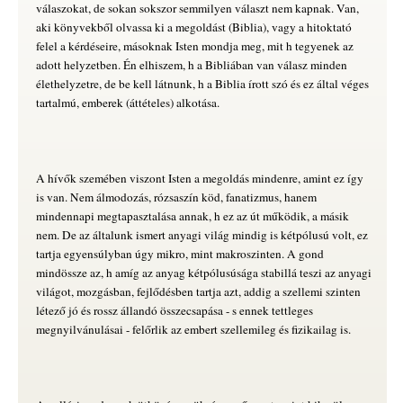
válaszokat, de sokan sokszor semmilyen választ nem kapnak. Van,
aki könyvekből olvassa ki a megoldást (Biblia), vagy a hitoktató
felel a kérdéseire, másoknak Isten mondja meg, mit h tegyenek az
adott helyzetben. Én elhiszem, h a Bibliában van válasz minden
élethelyzetre, de be kell látnunk, h a Biblia írott szó és ez által véges
tartalmú, emberek (áttételes) alkotása.
A hívők szemében viszont Isten a megoldás mindenre, amint ez így
is van. Nem álmodozás, rózsaszín köd, fanatizmus, hanem
mindennapi megtapasztalása annak, h ez az út működik, a másik
nem. De az általunk ismert anyagi világ mindig is kétpólusú volt, ez
tartja egyensúlyban úgy mikro, mint makroszinten. A gond
mindössze az, h amíg az anyag kétpólusúsága stabillá teszi az anyagi
világot, mozgásban, fejlődésben tartja azt, addig a szellemi szinten
létező jó és rossz állandó összecsapása - s ennek tettleges
megnyilvánulásai - felőrlik az embert szellemileg és fizikailag is.