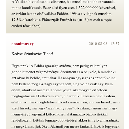
A Vatikán hivatalosan is elismerte, h a muszlimok többen vannak,
mint a katolikusok. Ez az első ilyen eset. 1.322.000.000 követővel,
az iszlám lett az első vallás a Földön. 19%-a a világnak muszlim,
17,5%-a katolikus. Elárasztják Európát is :((((!!! (ezt csak a topic
eredeti témájához)
anonimus xy
2010-08-08 -
12:37
Kedves Szimkovics Tibor!
Egyetértek! A Biblia igazsága axióma, nem pedig valamilyen
gondolatmenet végeredménye. Szerintem az a baj vele, h mindenki
azt olvas ki belőle, amit akar. Ha annyira egységes és érthető volna,
nem kellene még a 4 nagy egyház sem, elég volna csak egy. Nem
értem, időnként miért kell homályosan, akárhogyan érthetően
megfogalmazni? Felteszem azért, h bármit ki lehessen belőle érteni,
értelmi szintnek megfelelően. Ezzel szemben, én, amiben hiszek, nem
azért hiszek, mert egy "szent könyvben" olvastam, hanem mert nagy
mennyiségű, egymást kölcsönösen alátámasztó bizonyítékkal
rendelkezem. Létünk legnagyobb kérdései akkor is nyitva maradnak,
ha megválaszoljuk őket. Akármilyen mesés fantáziálások is legyenek