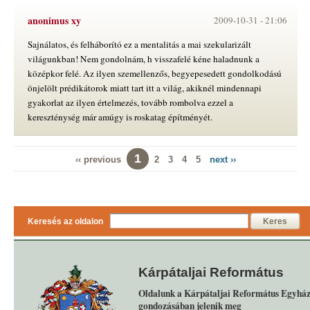
anonimus xy
2009-10-31 -
21:06
Sajnálatos, és felháborító ez a mentalitás a mai szekularizált
világunkban! Nem gondolnám, h visszafelé kéne haladnunk a
középkor felé. Az ilyen szemellenzős, begyepesedett gondolkodású
önjelölt prédikátorok miatt tart itt a világ, akiknél mindennapi
gyakorlat az ilyen értelmezés, tovább rombolva ezzel a
kereszténység már amúgy is roskatag építményét.
1
‹‹ previous
2
3
4
5
next ››
Keresés az oldalon
Keres
Kárpátaljai Református
Oldalunk a Kárpátaljai Református Egyház
gondozásában jelenik meg