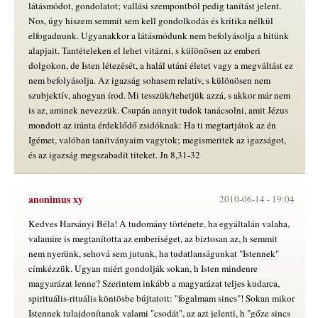
látásmódot, gondolatot; vallási szempontból pedig tanítást jelent.
Nos, úgy hiszem semmit sem kell gondolkodás és kritika nélkül
elfogadnunk. Ugyanakkor a látásmódunk nem befolyásolja a hitünk
alapjait. Tantételeken el lehet vitázni, s különösen az emberi
dolgokon, de Isten létezését, a halál utáni életet vagy a megváltást ez
nem befolyásolja. Az igazság sohasem relatív, s különösen nem
szubjektív, ahogyan írod. Mi tesszük/tehetjük azzá, s akkor már nem
is az, aminek nevezzük. Csupán annyit tudok tanácsolni, amit Jézus
mondott az iránta érdeklődő zsidóknak: Ha ti megtartjátok az én
Igémet, valóban tanítványaim vagytok; megismeritek az igazságot,
és az igazság megszabadít titeket. Jn 8,31-32
anonimus xy
2010-06-14 -
19:04
Kedves Harsányi Béla! A tudomány története, ha egyáltalán valaha,
valamire is megtanította az emberiséget, az biztosan az, h semmit
nem nyerünk, sehová sem jutunk, ha tudatlanságunkat "Istennek"
címkézzük. Ugyan miért gondolják sokan, h Isten mindenre
magyarázat lenne? Szerintem inkább a magyarázat teljes kudarca,
spirituális-rituális köntösbe bújtatott: "fogalmam sincs"! Sokan mikor
Istennek tulajdonítanak valami "csodát", az azt jelenti, h "gőze sincs