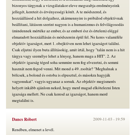
bizonyos tárgynak a vizsgálatakor eleve megszabja eredményeink
jellegét, kereteit és érvényességi körét. A te módszered, és
hozzáállásod a hit dolgaihoz, akármennyire is próbálod objektívnak
beállítani, látásom szerint nagyon is a humanizmus és felvilágosodás
(mindennek mértéke az ember, és az emberi ész és értelem) eléggé
elmaradott hozzáállásán és módszerein épül fel. Ne keres valamiféle
objektív igazságot, mert 1. obejktíven nem lehet igazságot találni.
Csak eljutni ilyen buta állításokig, amit írtál, hogy "talán nem is a hit
tárgya vagy személye lehet a lényeg, hanem maga a HIT". 2. Az
objektív igazság téged soha semmire nem fog elvezetni, és semmi
hasznát nem fogod venni. Mit mond a 49. zsoltár? "Meghalnak a
bölcsek, a bolond és ostoba is elpusztul, és másokra hagyják
vagyonukat". vagyis ugyanaz a sorsuk. Az objektív megismerés
helyett inkább ajánlom neked, hogy merd magad elkötelezni Isten
igazsága mellett. Ne csak keresd az igazságot, hanem merd
megtalálni is.
Dancs Róbert
2009-11-03 -
19:59
Rendben, elmenet a levél.