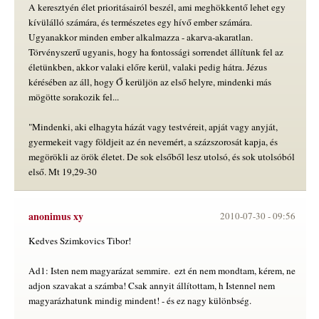
A keresztyén élet prioritásairól beszél, ami meghökkentő lehet egy
kívülálló számára, és természetes egy hívő ember számára.
Ugyanakkor minden ember alkalmazza - akarva-akaratlan.
Törvényszerű ugyanis, hogy ha fontossági sorrendet állítunk fel az
életünkben, akkor valaki előre kerül, valaki pedig hátra. Jézus
kérésében az áll, hogy Ő kerüljön az első helyre, mindenki más
mögötte sorakozik fel...
"Mindenki, aki elhagyta házát vagy testvéreit, apját vagy anyját,
gyermekeit vagy földjeit az én nevemért, a százszorosát kapja, és
megörökli az örök életet. De sok elsőből lesz utolsó, és sok utolsóból
első. Mt 19,29-30
anonimus xy
2010-07-30 -
09:56
Kedves Szimkovics Tibor!
Ad1: Isten nem magyarázat semmire.  ezt én nem mondtam, kérem, ne
adjon szavakat a számba! Csak annyit állítottam, h Istennel nem
magyarázhatunk mindig mindent! - és ez nagy különbség.