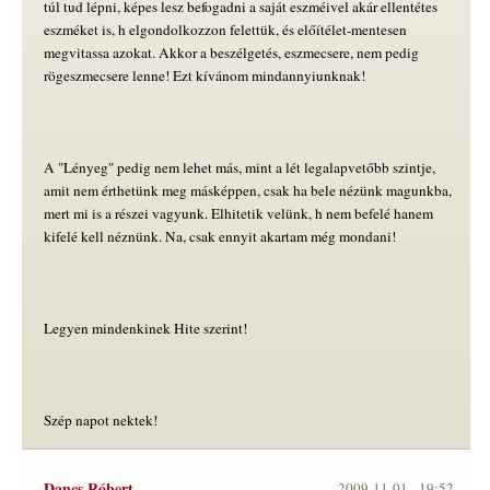
túl tud lépni, képes lesz befogadni a saját eszméivel akár ellentétes
eszméket is, h elgondolkozzon felettük, és előítélet-mentesen
megvitassa azokat. Akkor a beszélgetés, eszmecsere, nem pedig
rögeszmecsere lenne! Ezt kívánom mindannyiunknak!
A "Lényeg" pedig nem lehet más, mint a lét legalapvetőbb szintje,
amit nem érthetünk meg másképpen, csak ha bele nézünk magunkba,
mert mi is a részei vagyunk. Elhitetik velünk, h nem befelé hanem
kifelé kell néznünk. Na, csak ennyit akartam még mondani!
Legyen mindenkinek Hite szerint!
Szép napot nektek!
Dancs Róbert
2009-11-01 -
19:52