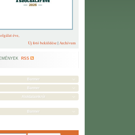
olgálat éve,
Új fotó beküldése
|
Archívum
EMÉNYEK
RSS
Banner
Banner
Aloldalainkról
Banner