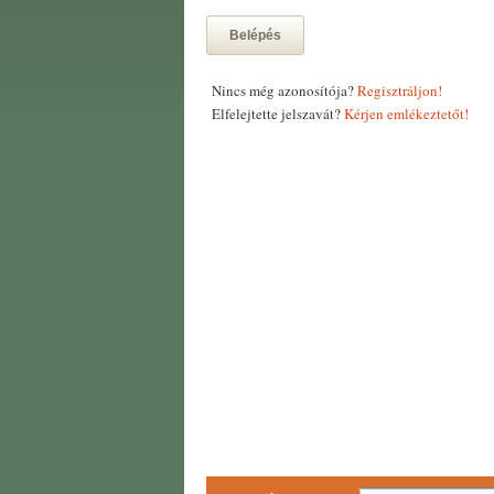
Belépés
Nincs még azonosítója?
Regisztráljon!
Elfelejtette jelszavát?
Kérjen emlékeztetőt!