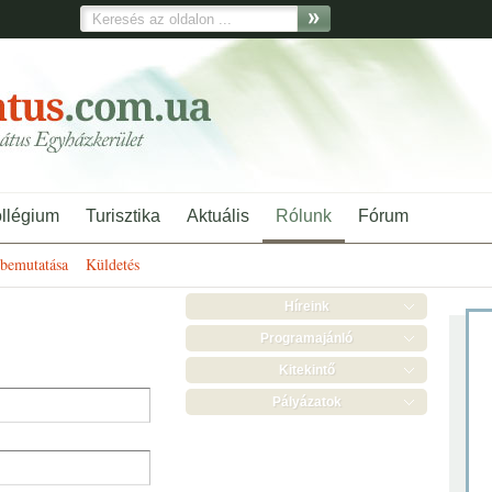
ollégium
Turisztika
Aktuális
Rólunk
Fórum
bemutatása
Küldetés
Híreink
Programajánló
Kitekintő
Pályázatok