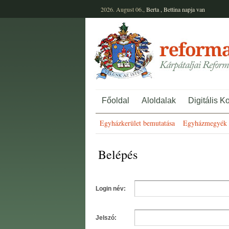
2026. August 06.,
Berta
,
Bettina
napja van
Főoldal
Aloldalak
Digitális K
Egyházkerület bemutatása
Egyházmegyék 
Belépés
Login név:
Jelszó: