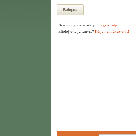
Belépés
Nincs még azonosítója?
Regisztráljon!
Elfelejtette jelszavát?
Kérjen emlékeztetőt!