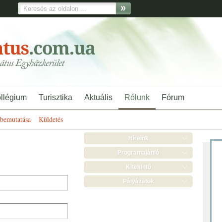
ollégium
Turisztika
Aktuális
Rólunk
Fórum
bemutatása
Küldetés
Híreink
Programajánló
Kitekintő
Pályázatok