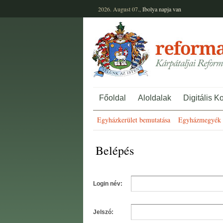
2026. August 07.,
Ibolya
napja van
Főoldal
Aloldalak
Digitális K
Egyházkerület bemutatása
Egyházmegyék 
Belépés
Login név:
Jelszó: