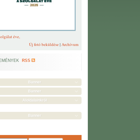
olgálat éve,
Új fotó beküldése
|
Archívum
EMÉNYEK
RSS
Banner
Banner
Aloldalainkról
Banner