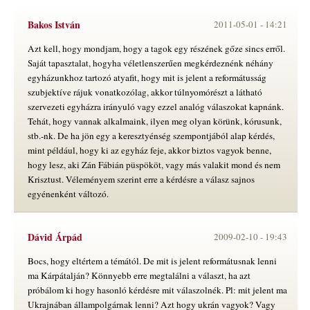
Bakos István
2011-05-01 -
14:21
Azt kell, hogy mondjam, hogy a tagok egy részének gőze sincs erről.
Saját tapasztalat, hogyha véletlenszerűen megkérdeznénk néhány
egyházunkhoz tartozó atyafit, hogy mit is jelent a reformátusság
szubjektíve rájuk vonatkozólag, akkor túlnyomórészt a látható
szervezeti egyházra irányuló vagy ezzel analóg válaszokat kapnánk.
Tehát, hogy vannak alkalmaink, ilyen meg olyan körünk, kórusunk,
stb.-nk. De ha jön egy a keresztyénség szempontjából alap kérdés,
mint például, hogy ki az egyház feje, akkor biztos vagyok benne,
hogy lesz, aki Zán Fábián püspököt, vagy más valakit mond és nem
Krisztust. Véleményem szerint erre a kérdésre a válasz sajnos
egyénenként változó.
Dávid Árpád
2009-02-10 -
19:43
Bocs, hogy eltértem a témától. De mit is jelent reformátusnak lenni
ma Kárpátalján? Könnyebb erre megtalálni a választ, ha azt
próbálom ki hogy hasonló kérdésre mit válaszolnék. Pl: mit jelent ma
Ukrajnában állampolgárnak lenni? Azt hogy ukrán vagyok? Vagy