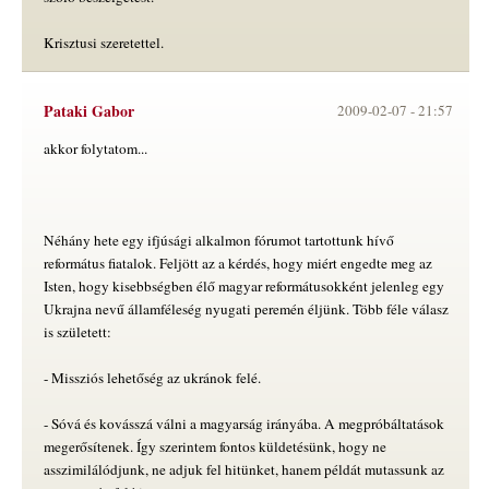
Krisztusi szeretettel.
Pataki Gabor
2009-02-07 -
21:57
akkor folytatom...
Néhány hete egy ifjúsági alkalmon fórumot tartottunk hívő
református fiatalok. Feljött az a kérdés, hogy miért engedte meg az
Isten, hogy kisebbségben élő magyar reformátusokként jelenleg egy
Ukrajna nevű államféleség nyugati peremén éljünk. Több féle válasz
is született:
- Missziós lehetőség az ukránok felé.
- Sóvá és kovásszá válni a magyarság irányába. A megpróbáltatások
megerősítenek. Így szerintem fontos küldetésünk, hogy ne
asszimilálódjunk, ne adjuk fel hitünket, hanem példát mutassunk az