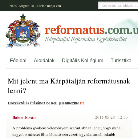
2026. August 10.,
Lőrinc
napja van
Főoldal
Aloldalak
Digitális Kollégium
Turisztika
Mit jelent ma Kárpátalján reformátusnak
lenni?
Hozzászólás írásához be kell jelentkeznie
itt
Bakos István
2011-05-28 -
12:33
A probléma gyökere véleményem szerint abban lehet, hogy minél
nagyobb méretet ölt a látható szervezeti egyház, annál inkább