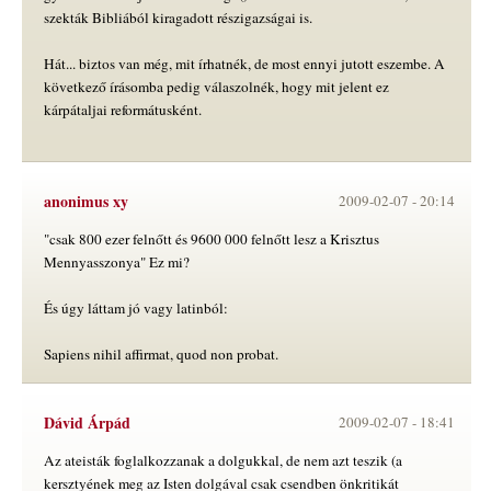
szekták Bibliából kiragadott részigazságai is.
Hát... biztos van még, mit írhatnék, de most ennyi jutott eszembe. A
következő írásomba pedig válaszolnék, hogy mit jelent ez
kárpátaljai reformátusként.
anonimus xy
2009-02-07 -
20:14
"csak 800 ezer felnőtt és 9600 000 felnőtt lesz a Krisztus
Mennyasszonya" Ez mi?
És úgy láttam jó vagy latinból:
Sapiens nihil affirmat, quod non probat.
Dávid Árpád
2009-02-07 -
18:41
Az ateisták foglalkozzanak a dolgukkal, de nem azt teszik (a
kersztyének meg az Isten dolgával csak csendben önkritikát