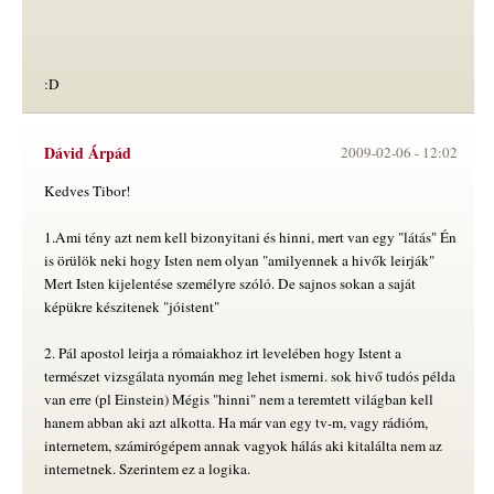
:D
Dávid Árpád
2009-02-06 -
12:02
Kedves Tibor!
1.Ami tény azt nem kell bizonyitani és hinni, mert van egy "látás" Én
is örülök neki hogy Isten nem olyan "amilyennek a hivők leirják"
Mert Isten kijelentése személyre szóló. De sajnos sokan a saját
képükre készitenek "jóistent"
2. Pál apostol leirja a rómaiakhoz irt levelében hogy Istent a
természet vizsgálata nyomán meg lehet ismerni. sok hivő tudós példa
van erre (pl Einstein) Mégis "hinni" nem a teremtett világban kell
hanem abban aki azt alkotta. Ha már van egy tv-m, vagy rádióm,
internetem, számirógépem annak vagyok hálás aki kitalálta nem az
internetnek. Szerintem ez a logika.