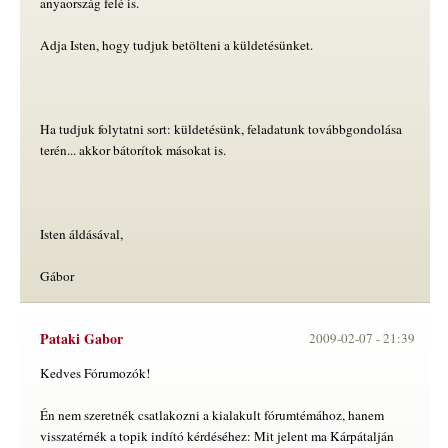
anyaország felé is.
Adja Isten, hogy tudjuk betölteni a küldetésünket.
Ha tudjuk folytatni sort: küldetésünk, feladatunk továbbgondolása
terén... akkor bátorítok másokat is.
Isten áldásával,
Gábor
Pataki Gabor
2009-02-07 -
21:39
Kedves Fórumozók!
Én nem szeretnék csatlakozni a kialakult fórumtémához, hanem
visszatérnék a topik indító kérdéséhez: Mit jelent ma Kárpátalján