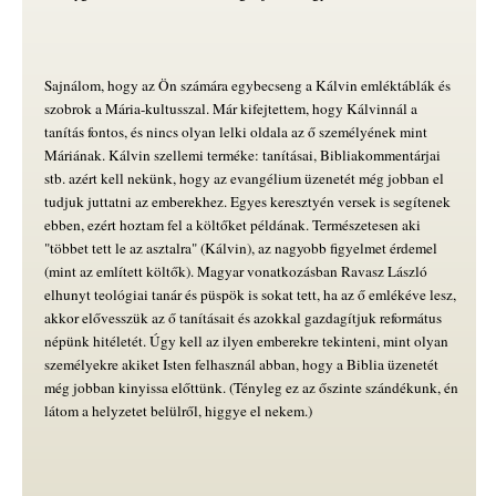
Sajnálom, hogy az Ön számára egybecseng a Kálvin emléktáblák és
szobrok a Mária-kultusszal. Már kifejtettem, hogy Kálvinnál a
tanítás fontos, és nincs olyan lelki oldala az ő személyének mint
Máriának. Kálvin szellemi terméke: tanításai, Bibliakommentárjai
stb. azért kell nekünk, hogy az evangélium üzenetét még jobban el
tudjuk juttatni az emberekhez. Egyes keresztyén versek is segítenek
ebben, ezért hoztam fel a költőket példának. Természetesen aki
"többet tett le az asztalra" (Kálvin), az nagyobb figyelmet érdemel
(mint az említett költők). Magyar vonatkozásban Ravasz László
elhunyt teológiai tanár és püspök is sokat tett, ha az ő emlékéve lesz,
akkor elővesszük az ő tanításait és azokkal gazdagítjuk református
népünk hitéletét. Úgy kell az ilyen emberekre tekinteni, mint olyan
személyekre akiket Isten felhasznál abban, hogy a Biblia üzenetét
még jobban kinyissa előttünk. (Tényleg ez az őszinte szándékunk, én
látom a helyzetet belülről, higgye el nekem.)