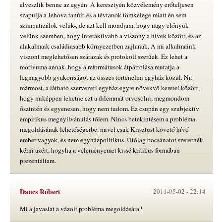
elveszlik benne az egyén. A keresztyén közvélemény erőteljesen
szapulja a Jehova tanúit-és a tévtanok tömkelege miatt én sem
szimpatizálok velük-, de azt kell mondjam, hogy nagy előnyük
velünk szemben, hogy interaktívabb a viszony a hívek között, és az
alakalmaik családiasabb környezetben zajlanak. A mi alkalmaink
viszont meglehetősen szárazak és protokoll szerűek. Ez lehet a
motívuma annak, hogy a reformátusok átpártolása mutatja a
legnagyobb gyakoriságot az összes történelmi egyház közül. Na
mármost, a látható szervezeti egyház egyre növekvő keretei között,
hogy miképpen lehetne ezt a dilemmát orvosolni, megmondom
őszintén és egyenesen, hogy nem tudom. Ez csupán egy szubjektív
empirikus megnyilvánulás tőlem. Nincs betekintésem a probléma
megoldásának lehetőségeibe, mivel csak Krisztust követő hívő
ember vagyok, és nem egyházpolitikus. Utólag bocsánatot szeretnék
kérni azért, hogyha a véleményemet kissé kritikus formában
prezentáltam.
Dancs Róbert
2011-05-02 -
22:14
Mi a javaslat a vázolt probléma megoldására?