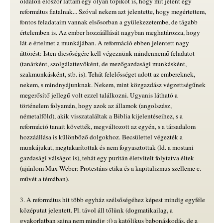
oldalon először láttam egy olyan topikot is, hogy mit jelent egy
református fiatalnak... Szóval nekem azt jelentette, hogy megértettem,
fontos feladataim vannak elsősorban a gyülekezetembe, de tágabb
értelemben is. Az ember hozzáállását nagyban meghatározza, hogy
lát-e értelmet a munkájában. A reformáció ebben jelentett nagy
áttörést: Isten dicsőségére kell végeznünk mindennemű feladatot
(tanárként, szolgálattevőként, de mezőgazdasági munkásként,
szakmunkásként, stb. is). Tehát felelősséget adott az embereknek,
nekem, s mindnyájunknak. Nekem, mint közgazdász végzettségűnek
megerősítő jellegű volt ezzel találkozni. Ugyanis látható a
történelem folyamán, hogy azok az államok (angolszász,
németalföld), akik visszataláltak a Biblia kijelentéseihez, s a
reformáció tanait követték, megváltozott az egyén, s a társadalom
hozzáállása is különböző dolgokhoz. Becsülettel végezték a
munkájukat, megtakarítottak és nem fogyasztottak (ld. a mostani
gazdasági válságot is), tehát egy puritán életvitelt folytatva éltek
(ajánlom Max Weber: Protestáns etika és a kapitalizmus szelleme c.
művét a témában).
3. A református hit több egyház szélsőségéhez képest mindig egyféle
középutat jelentett. Pl. távol áll tőlünk (dogmatikailag, a
gyakorlatban sajna nem mindig :() a katólikus babonáskodás, de a