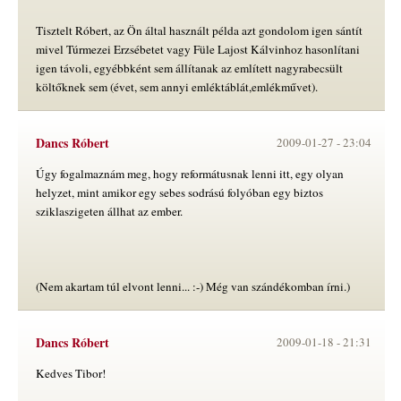
Tisztelt Róbert, az Ön által használt példa azt gondolom igen sántít
mivel Túrmezei Erzsébetet vagy Füle Lajost Kálvinhoz hasonlítani
igen távoli, egyébbként sem állítanak az említett nagyrabecsült
költőknek sem (évet, sem annyi emléktáblát,emlékművet).
Dancs Róbert
2009-01-27 -
23:04
Úgy fogalmaznám meg, hogy reformátusnak lenni itt, egy olyan
helyzet, mint amikor egy sebes sodrású folyóban egy biztos
sziklaszigeten állhat az ember.
(Nem akartam túl elvont lenni... :-) Még van szándékomban írni.)
Dancs Róbert
2009-01-18 -
21:31
Kedves Tibor!