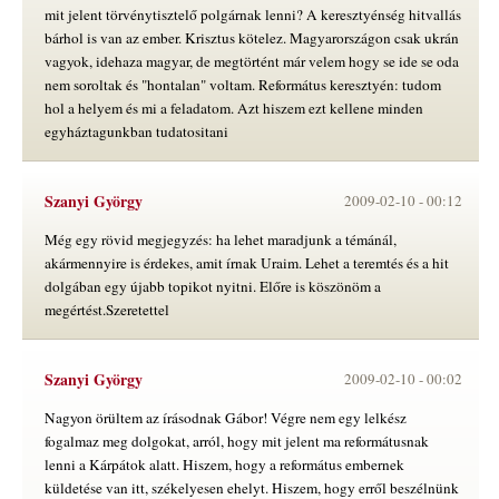
mit jelent törvénytisztelő polgárnak lenni? A keresztyénség hitvallás
bárhol is van az ember. Krisztus kötelez. Magyarországon csak ukrán
vagyok, idehaza magyar, de megtörtént már velem hogy se ide se oda
nem soroltak és "hontalan" voltam. Református keresztyén: tudom
hol a helyem és mi a feladatom. Azt hiszem ezt kellene minden
egyháztagunkban tudatositani
Szanyi György
2009-02-10 -
00:12
Még egy rövid megjegyzés: ha lehet maradjunk a témánál,
akármennyire is érdekes, amit írnak Uraim. Lehet a teremtés és a hit
dolgában egy újabb topikot nyitni. Előre is köszönöm a
megértést.Szeretettel
Szanyi György
2009-02-10 -
00:02
Nagyon örültem az írásodnak Gábor! Végre nem egy lelkész
fogalmaz meg dolgokat, arról, hogy mit jelent ma reformátusnak
lenni a Kárpátok alatt. Hiszem, hogy a református embernek
küldetése van itt, székelyesen ehelyt. Hiszem, hogy erről beszélnünk