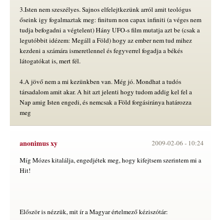
3.Isten nem szeszélyes. Sajnos elfelejtkezünk arról amit teológus
őseink igy fogalmaztak meg: finitum non capax infiniti (a véges nem
tudja befogadni a végtelent) Hány UFO-s film mutatja azt be (csak a
legutóbbit idézem: Megáll a Föld) hogy az ember nem tud mihez
kezdeni a számára ismeretlennel és fegyverrel fogadja a békés
látogatókat is, mert fél.
4.A jövő nem a mi kezünkben van. Még jó. Mondhat a tudós
társadalom amit akar. A hit azt jelenti hogy tudom addig kel fel a
Nap amig Isten engedi, és nemcsak a Föld forgásiránya határozza
meg
anonimus xy
2009-02-06 -
10:24
Míg Mózes kitalálja, engedjétek meg, hogy kifejtsem szerintem mi a
Hit!
Először is nézzük, mit ír a Magyar értelmező kéziszótár: