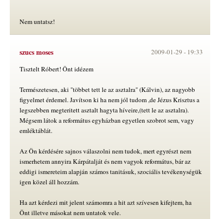
Nem untatsz!
szucs moses
2009-01-29 -
19:33
Tisztelt Róbert! Önt idézem
Természetesen, aki "többet tett le az asztalra" (Kálvin), az nagyobb
figyelmet érdemel. Javítson ki ha nem jól tudom ,de Jézus Krisztus a
legszebben megteritett asztalt hagyta híveire,(tett le az asztalra).
Mégsem látok a református egyházban egyetlen szobrot sem, vagy
emléktáblát.
Az Ön kérdésére sajnos válaszolni nem tudok, mert egyrészt nem
ismerhetem annyira Kárpátalját és nem vagyok református, bár az
eddigi ismereteim alapján számos tanitásuk, szociális tevékenységük
igen közel áll hozzám.
Ha azt kérdezi mit jelent számomra a hit azt szívesen kifejtem, ha
Önt illetve másokat nem untatok vele.