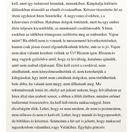
kell, mert így tudatosul bennünk, minenkiben. Kárpátalja különös
áldásokban részesült az elmúlt évszázadban. Kétszer tüzesítette fel az
itteni egyházat Isten Szentlelke. A negyvenes években, s a
kilenvenes években. Hatalmas dolgok történtek, mert ha egy ember
élete teljesen kicserélődik, az mindennél csodálatosabb. S Isten
ezekben az időkben tömegesen szólította meg az embereket. Vajon
miért? Ha ebből nem is vonunk le messzemenő következtetéseket,
hanem csak józan ésszel elgondolkodunk felette, már az is jó. Vajon
nem akar valamit kezdeni velünk az Úr? Hiszem igen. Hiszem és
meg vagyok győződve arról, hogy ez kiváltság, hatalmas ajándék,
amit nem szabad eljátszani. Élni kell ezzel a csodával, nem
aludhatunk, nem kényelmesedhetünk el, nem kereshetjük a
kifogásokat, hgy miért nem csinálunk dolgokat, nem törődhetünk
bele abba, ha valami nem megy, nem állhatunk meg. Ma
reformátusnak lenni itt, ehelyt azt jelenti nekem, hogy felvállalom az
Isten által rám szabott sorsot, s ebben a földi életben, minden erőmet
tudásomat összeszedve, ha kell kálvinista makacssággal, Isten
dicsőségére élek. Lehet, hogy ez nem modern, de nem is postmodern,
nem stílusos és nem is kedvelt. Lehet, hogy maradi és begyepesedett,
de biblikus és krisztusi. Számomra a hit azt is jelenti, hogy makacsul
ragaszkodom valamihez,vagy Valakihez. Egyfajta görcsös