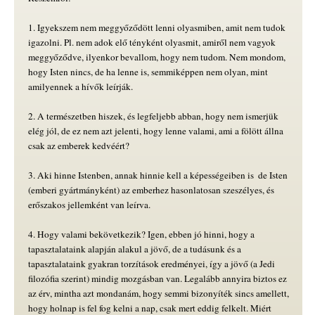
1. Igyekszem nem meggyőződött lenni olyasmiben, amit nem tudok
igazolni. Pl. nem adok elő tényként olyasmit, amiről nem vagyok
meggyőződve, ilyenkor bevallom, hogy nem tudom. Nem mondom,
hogy Isten nincs, de ha lenne is, semmiképpen nem olyan, mint
amilyennek a hívők leírják.
2. A természetben hiszek, és legfeljebb abban, hogy nem ismerjük
elég jól, de ez nem azt jelenti, hogy lenne valami, ami a fölött állna 
csak az emberek kedvéért?
3. Aki hinne Istenben, annak hinnie kell a képességeiben is  de Isten
(emberi gyártmányként) az emberhez hasonlatosan szeszélyes, és
erőszakos jellemként van leírva.
4. Hogy valami bekövetkezik? Igen, ebben jó hinni, hogy a
tapasztalataink alapján alakul a jövő, de a tudásunk és a
tapasztalataink gyakran torzítások eredményei, így a jövő (a Jedi
filozófia szerint) mindig mozgásban van. Legalább annyira biztos ez
az érv, mintha azt mondanám, hogy semmi bizonyíték sincs amellett,
hogy holnap is fel fog kelni a nap, csak mert eddig felkelt. Miért