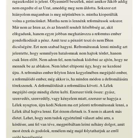
ragaszkodást is jelent. Olyasmiről beszélek, mint amikor Jákób addig
nem engedte el az Urat, ameddig meg nem áldotta. Sokszor ezt
hiányolom magamban is meg népünkben is. mintha kioperálták
volna a gerincünket. Mintha nem is lennénk reformátusok sokszor.
Már nem az Isten az, és az Istentől rendelt felsőbbség az, akit
elfogadunk, hanem egyre jobban meghatározza a reformtus ember
gondolkodását a pénz. Amit tesz a pénzért teszi és nem ISten
dicsőségére. Ezt nem szabad hagyni. Refromátusnak lenni mindig azt
jelentette, hogy semmilyen hatalomnak nem hajtok térdet, hanem
csak Isten előtt. Nem adom fel, nem tudnak kidobni az ajtón, hogy ne
mennék be az ablakon. Nem lehet eltiporni úgy, hogy ne kezdené
újra. A refromátus ember folyton Isten kegyelmében megújuló ember,
a reformálódó ember, még akkor is, ha minden módon a defromálására
törekszenek. A deformálódását a reformálása követi. A Lélek
megújító ereje mindig életre kelti. Ezerszer törik össze: gyász,
szenvedés, szenvedély, vagy kényelem miatt, ezerszer se hagyja a
Lélek nyugton, újra kedi.Nekem ma ezt jelenti refromátusnak lenni, a
Lélek által hajtva lenni. Ezt érzem életnek is. S nem is akarok más
életet. Lehet, hogy nem tudok egyértelmű választ adni arra, a
kérdésre, ami fel van téve, megpróbáltam leírni néhány dolgot, amit
most érzek és godolok, remélem még majd folytathatjuk az erről
szóló beszélgetést.