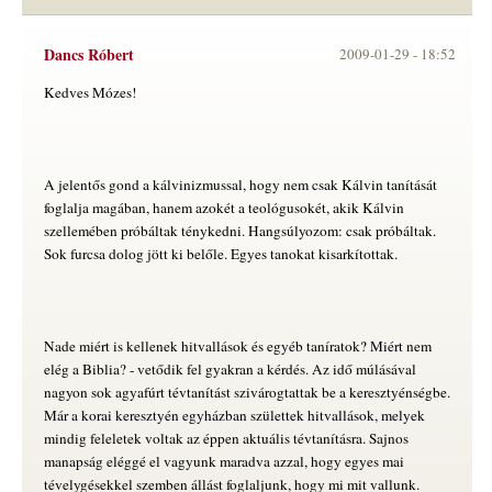
Dancs Róbert
2009-01-29 -
18:52
Kedves Mózes!
A jelentős gond a kálvinizmussal, hogy nem csak Kálvin tanítását
foglalja magában, hanem azokét a teológusokét, akik Kálvin
szellemében próbáltak ténykedni. Hangsúlyozom: csak próbáltak.
Sok furcsa dolog jött ki belőle. Egyes tanokat kisarkítottak.
Nade miért is kellenek hitvallások és egyéb taníratok? Miért nem
elég a Biblia? - vetődik fel gyakran a kérdés. Az idő múlásával
nagyon sok agyafúrt tévtanítást szivárogtattak be a keresztyénségbe.
Már a korai keresztyén egyházban születtek hitvallások, melyek
mindig feleletek voltak az éppen aktuális tévtanításra. Sajnos
manapság eléggé el vagyunk maradva azzal, hogy egyes mai
tévelygésekkel szemben állást foglaljunk, hogy mi mit vallunk.