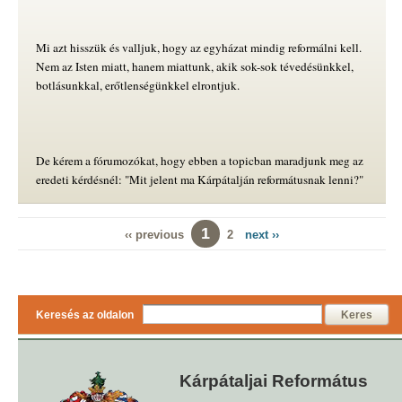
Mi azt hisszük és valljuk, hogy az egyházat mindig reformálni kell.
Nem az Isten miatt, hanem miattunk, akik sok-sok tévedésünkkel,
botlásunkkal, erőtlenségünkkel elrontjuk.
De kérem a fórumozókat, hogy ebben a topicban maradjunk meg az
eredeti kérdésnél: "Mit jelent ma Kárpátalján reformátusnak lenni?"
1
‹‹ previous
2
next ››
Keresés az oldalon
Keres
Kárpátaljai Református