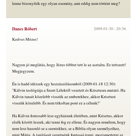
lenne bizonyíték egy olyan esemény, ami eddig nem történt meg?
Dancs Róbert
2009-01-30 -
20:36
Kedves Mózes!
Nagyon jó meglátás, hogy Jézus többet tett le az asztalra. Ez tettszett!
Megjegyzem.
Én is hadd idézzek egy hozzászólásomból (2009-01-18 12:30):
"Kálvin teológiája a Szent Lélektől vezetett és Krisztusra mutató. Ha
Kálvin tanait közelebb visszük az emberekhez, akkor Krisztust
visszük közelebb. És nem titkoltan pont ez a célunk!"
Ha Kálvin fontosabb lesz egyházunk életében, mint Krisztus, akkor
elsők között leszek, aki tenni fog ez ellene. És nagyon remélem, hogy
nem lesz hasonló se a szentekhez, se a Biblia olyan személyeihez,
mint Mária. A tanításait szeretnénk fontossá tenni, megismertetni az