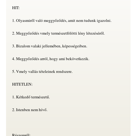
HIT:
1. Olyasmiről való meggyőződés, amit nem tudunk igazolni.
2. Meggyőződés vmely természetfölötti lény létezéséről.
3. Bizalom valaki jellemében, képességeiben.
4. Meggyőződés arról, hogy ami bekövetkezik.
5. Vmely vallás tételeinek rendszere.
HITETLEN:
1. Kétkedő természetű.
2. Istenben nem hívő.
Részemről: