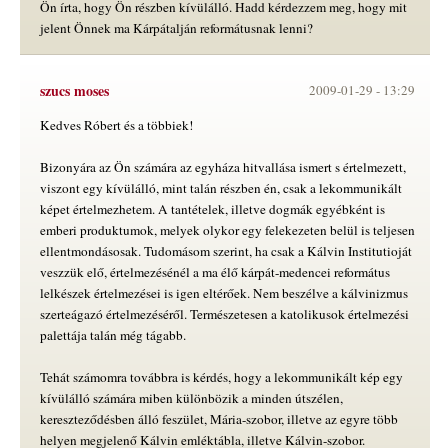
Ön írta, hogy Ön részben kívülálló. Hadd kérdezzem meg, hogy mit
jelent Önnek ma Kárpátalján reformátusnak lenni?
szucs moses
2009-01-29 -
13:29
Kedves Róbert és a többiek!
Bizonyára az Ön számára az egyháza hitvallása ismert s értelmezett,
viszont egy kívülálló, mint talán részben én, csak a lekommunikált
képet értelmezhetem. A tantételek, illetve dogmák egyébként is
emberi produktumok, melyek olykor egy felekezeten belül is teljesen
ellentmondásosak. Tudomásom szerint, ha csak a Kálvin Institutioját
veszzük elő, értelmezésénél a ma élő kárpát-medencei református
lelkészek értelmezései is igen eltérőek. Nem beszélve a kálvinizmus
szerteágazó értelmezéséről. Természetesen a katolikusok értelmezési
palettája talán még tágabb.
Tehát számomra továbbra is kérdés, hogy a lekommunikált kép egy
kívülálló számára miben különbözik a minden útszélen,
kereszteződésben álló feszület, Mária-szobor, illetve az egyre több
helyen megjelenő Kálvin emléktábla, illetve Kálvin-szobor.