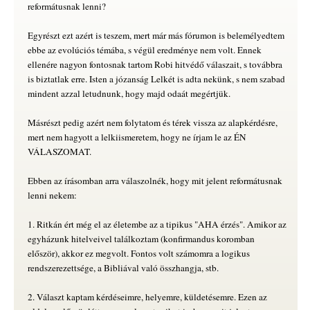
reformátusnak lenni?
Egyrészt ezt azért is teszem, mert már más fórumon is belemélyedtem
ebbe az evolúciós témába, s végül eredménye nem volt. Ennek
ellenére nagyon fontosnak tartom Robi hitvédő válaszait, s továbbra
is biztatlak erre. Isten a józanság Lelkét is adta nekünk, s nem szabad
mindent azzal letudnunk, hogy majd odaát megértjük.
Másrészt pedig azért nem folytatom és térek vissza az alapkérdésre,
mert nem hagyott a lelkiismeretem, hogy ne írjam le az ÉN
VÁLASZOMAT.
Ebben az írásomban arra válaszolnék, hogy mit jelent reformátusnak
lenni nekem:
1. Ritkán ért még el az életembe az a tipikus "AHA érzés". Amikor az
egyházunk hitelveivel találkoztam (konfirmandus koromban
először), akkor ez megvolt. Fontos volt számomra a logikus
rendszerezettsége, a Bibliával való összhangja, stb.
2. Választ kaptam kérdéseimre, helyemre, küldetésemre. Ezen az