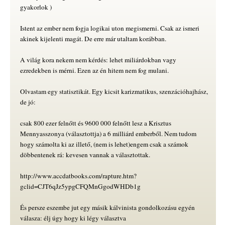
gyakorlok )
Istent az ember nem fogja logikai uton megismerni. Csak az ismeri
akinek kijelenti magát. De erre már utaltam korábban.
A világ kora nekem nem kérdés: lehet miliárdokban vagy
ezredekben is mérni. Ezen az én hitem nem fog mulani.
Olvastam egy statisztikát. Egy kicsit karizmatikus, szenzációhajhász,
de jó:
csak 800 ezer felnőtt és 9600 000 felnőtt lesz a Krisztus
Mennyasszonya (választottja) a 6 milliárd emberből. Nem tudom
hogy számolta ki az illető, (nem is lehet)engem csak a számok
döbbentenek rá: kevesen vannak a választottak.
http://www.accdatbooks.com/rapture.htm?
gclid=CJT6qJz5ypgCFQMnGgodWHDb1g
És persze eszembe jut egy másik kálvinista gondolkozásu egyén
válasza: élj úgy hogy ki légy választva