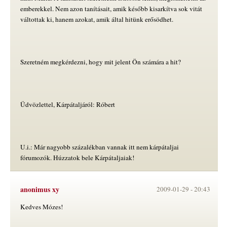
emberekkel. Nem azon tanításait, amik később kisarkítva sok vitát
váltottak ki, hanem azokat, amik által hitünk erősödhet.
Szeretném megkérdezni, hogy mit jelent Ön számára a hit?
Üdvözlettel, Kárpátaljáról: Róbert
U.i.: Már nagyobb százalékban vannak itt nem kárpátaljai
fórumozók. Húzzatok bele Kárpátaljaiak!
anonimus xy
2009-01-29 -
20:43
Kedves Mózes!