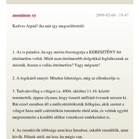
anonimus xy
2009-02-06 -
19:47
Kedves Árpád! (ha már így megszólítottál)
1. Az is paradox, ha egy ateista bizonygatja a KERESZTÉNY hit
értelmetlen voltát. Miért nem értelmesebb dolgokkal foglalkoznak az
ateisták, hiszen a vallás értelmetlen? Vagy mégsem?
2. A logikáról ennyit: Minden lehetséges, még az ellenkezője is.
3. Tudvalevőleg a világot i.e. 4004. október 11-16. között
teremtették, éppen olyanra, hogy tizenöt milliárd évesnek nézzen ki.
Bár ezzel szemben áll a múltcsütörtökisták felfogása, akik szerint a
világot Isten múlt csütörtökön teremtette ebéd után, és velünk együtt
megteremtette a korábbi időkre vonatkozó emlékeinket is.
4. Az istenhívők többsége nem hisz Istenben, inkább istenfélők, mint
hívők. Félnek attól, mi lesz, ha mégis van.