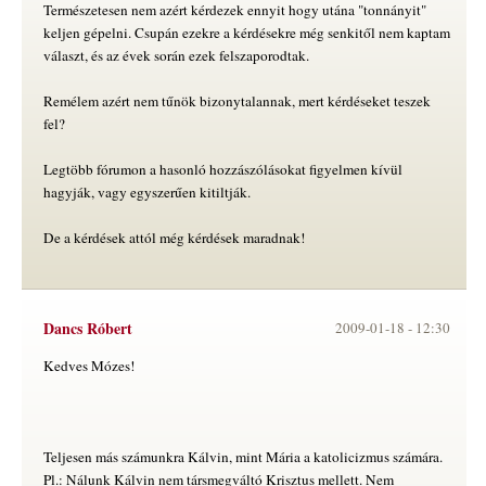
Természetesen nem azért kérdezek ennyit hogy utána "tonnányit"
keljen gépelni. Csupán ezekre a kérdésekre még senkitől nem kaptam
választ, és az évek során ezek felszaporodtak.
Remélem azért nem tűnök bizonytalannak, mert kérdéseket teszek
fel?
Legtöbb fórumon a hasonló hozzászólásokat figyelmen kívül
hagyják, vagy egyszerűen kitiltják.
De a kérdések attól még kérdések maradnak!
Dancs Róbert
2009-01-18 -
12:30
Kedves Mózes!
Teljesen más számunkra Kálvin, mint Mária a katolicizmus számára.
Pl.: Nálunk Kálvin nem társmegváltó Krisztus mellett. Nem