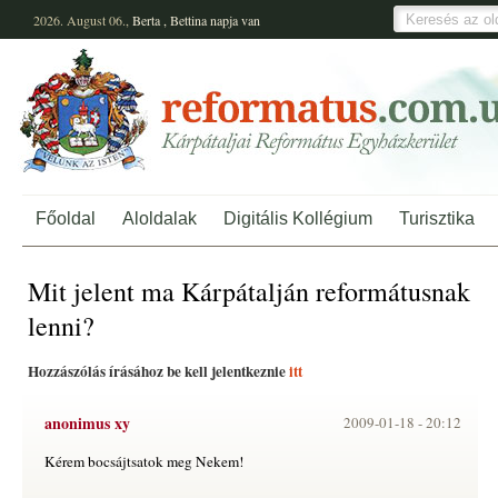
2026. August 06.,
Berta
,
Bettina
napja van
Főoldal
Aloldalak
Digitális Kollégium
Turisztika
Mit jelent ma Kárpátalján reformátusnak
lenni?
Hozzászólás írásához be kell jelentkeznie
itt
anonimus xy
2009-01-18 -
20:12
Kérem bocsájtsatok meg Nekem!