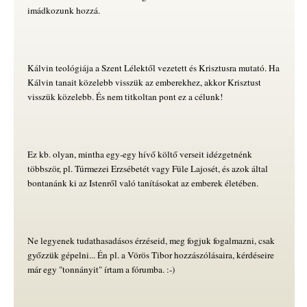
imádkozunk hozzá.
Kálvin teológiája a Szent Lélektől vezetett és Krisztusra mutató. Ha
Kálvin tanait közelebb visszük az emberekhez, akkor Krisztust
visszük közelebb. És nem titkoltan pont ez a célunk!
Ez kb. olyan, mintha egy-egy hívő költő verseit idézgetnénk
többször, pl. Túrmezei Erzsébetét vagy Füle Lajosét, és azok által
bontanánk ki az Istenről való tanításokat az emberek életében.
Ne legyenek tudathasadásos érzéseid, meg fogjuk fogalmazni, csak
győzzük gépelni... Én pl. a Vörös Tibor hozzászólásaira, kérdéseire
már egy "tonnányit" írtam a fórumba. :-)