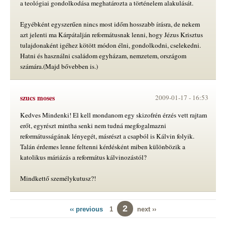
a teológiai gondolkodása meghatározta a történelem alakulását.
Egyébként egyszerűen nincs most időm hosszabb írásra, de nekem
azt jelenti ma Kárpátalján reformátusnak lenni, hogy Jézus Krisztus
tulajdonaként igéhez kötött módon élni, gondolkodni, cselekedni.
Hatni és használni családom egyházam, nemzetem, országom
számára.(Majd bővebben is.)
szucs moses
2009-01-17 -
16:53
Kedves Mindenki! El kell mondanom egy skizofrén érzés vett rajtam
erőt, egyrészt mintha senki nem tudná megfogalmazni
reformátusságának lényegét, másrészt a csapból is Kálvin folyik.
Talán érdemes lenne feltenni kérdésként miben különbözik a
katolikus máriázás a református kálvinozástól?
Mindkettő személykutusz?!
2
‹‹ previous
1
next ››