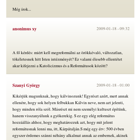
Még írok...
anonimus xy
2009-01-18 -
09:32
A fő kérdés: miért kell megreformálni az örökkévaló, változatlan,
tökéletesnek hitt Isten intézményét? Ez valami élesebb ellentétet
akar kifejezni a Katolicizmus és a Reformátusok között?
Szanyi György
2009-01-18 -
01:00
Kikérjük magunknak, hogy kálvinozunk! Egyrészt azért, mert annak
ellenére, hogy sok helyen felbukkan Kálvin neve, nem azt jelenti,
hogy minden róla szól. Másrészt mi nem személyi kultuszt építünk,
hanem visszanyúlunk a gyökerekig. S ez egy elég református
hozzáállás ahhoz, hogy meghatározzuk azt, hogy mit jelent
reformátusnak lenni ma, itt, Kárpátalján.S még egy érv: 500 évben
egyszer érdemes szánni néhány alkalmat annak az embernek, akinek