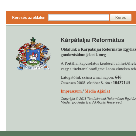
Keresés az oldalon
Keres
Kárpátaljai Református
Oldalunk a Kárpátaljai Református Egyház
gondozásában jelenik meg
A Portállal kapcsolatos kérdéseit a hirek@ref
vagy a tirektartalom@gmail.com címeken tehe
646
Látogatóink száma a mai napon:
10437143
Összesen 2008. október 8. óta :
Impresszum
/
Média Ajánlat
Copyright © 2011 Tiszáninneni Református Egyház
Minden jog fentartva. All Rights Reserved.