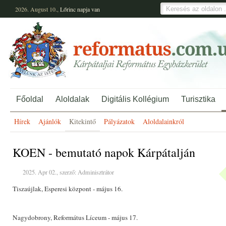
2026. August 10.,
Lőrinc
napja van
Főoldal
Aloldalak
Digitális Kollégium
Turisztika
Hírek
Ajánlók
Kitekintő
Pályázatok
Aloldalainkról
KOEN - bemutató napok Kárpátalján
2025. Apr 02., szerző: Adminisztrátor
Tiszaújlak, Esperesi központ - május 16.
Nagydobrony, Református Líceum - május 17.