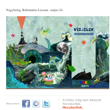
Nagybereg, Református Líceum - május 24.
A hírhez még nem érkezett
hozzászólás.
Megosztom:
Hozzászólok.