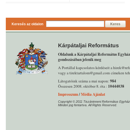
Keresés az oldalon
Keres
Kárpátaljai Református
Oldalunk a Kárpátaljai Református Egyház
gondozásában jelenik meg
A Portállal kapcsolatos kérdéseit a hirek@ref
vagy a tirektartalom@gmail.com címeken tehe
984
Látogatóink száma a mai napon:
10444038
Összesen 2008. október 8. óta :
Impresszum
/
Média Ajánlat
Copyright © 2011 Tiszáninneni Református Egyház
Minden jog fentartva. All Rights Reserved.