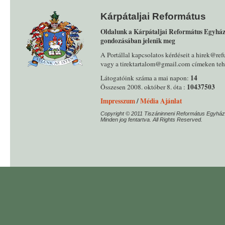
Kárpátaljai Református
Oldalunk a Kárpátaljai Református Egyház
gondozásában jelenik meg
A Portállal kapcsolatos kérdéseit a hirek@ref
vagy a tirektartalom@gmail.com címeken tehe
14
Látogatóink száma a mai napon:
10437503
Összesen 2008. október 8. óta :
Impresszum
/
Média Ajánlat
Copyright © 2011 Tiszáninneni Református Egyház
Minden jog fentartva. All Rights Reserved.