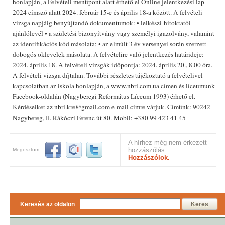
honlapján, a Felvételi menüpont alatt érhető el Online jelentkezési lap
2024 címszó alatt 2024. február 15-e és április 18-a között. A felvételi
vizsga napjáig benyújtandó dokumentumok: • lelkészi-hitoktatói
ajánlólevél • a születési bizonyítvány vagy személyi igazolvány, valamint
az identifikációs kód másolata; • az elmúlt 3 év versenyei során szerzett
dobogós oklevelek másolata. A felvételire való jelentkezés határideje:
2024. április 18. A felvételi vizsgák időpontja: 2024. április 20., 8.00 óra.
A felvételi vizsga díjtalan. További részletes tájékoztató a felvételivel
kapcsolatban az iskola honlapján, a www.nbrl.com.ua címen és líceumunk
Facebook-oldalán (Nagyberegi Református Líceum 1993) érhető el.
Kérdéseiket az nbrl.kre@gmail.com e-mail címre várjuk. Címünk: 90242
Nagybereg, II. Rákóczi Ferenc út 80. Mobil: +380 99 423 41 45
A hírhez még nem érkezett
hozzászólás.
Megosztom:
Hozzászólok.
Keresés az oldalon
Keres