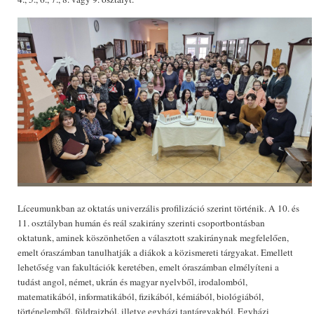
Líceumunkban az oktatás univerzális profilizáció szerint történik. A 10. és
11. osztályban humán és reál szakirány szerinti csoportbontásban
oktatunk, aminek köszönhetően a
választott szakiránynak megfelelően,
emelt óraszámban tanulhatják a diákok a közismereti tárgyakat. Emellett
lehetőség van fakultációk keretében, emelt óraszámban elmélyíteni a
tudást angol, német, ukrán és magyar nyelvből, irodalomból,
matematikából, informatikából, fizikából, kémiából, biológiából,
történelemből, földrajzból, illetve egyházi tantárgyakból. Egyházi