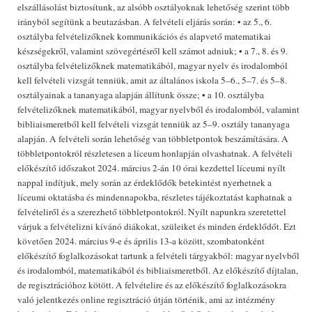
elszállásolást biztosítunk, az alsóbb osztályoknak lehetőség szerint több
irányból segítünk a beutazásban. A felvételi eljárás során: • az 5., 6.
osztályba felvételizőknek kommunikációs és alapvető matematikai
készségekről, valamint szövegértésről kell számot adniuk; • a 7., 8. és 9.
osztályba felvételizőknek matematikából, magyar nyelv és irodalomból
kell felvételi vizsgát tenniük, amit az általános iskola 5–6., 5–7. és 5–8.
osztályainak a tananyaga alapján állítunk össze; • a 10. osztályba
felvételizőknek matematikából, magyar nyelvből és irodalomból, valamint
bibliaismeretből kell felvételi vizsgát tenniük az 5–9. osztály tananyaga
alapján. A felvételi során lehetőség van többletpontok beszámítására. A
többletpontokról részletesen a líceum honlapján olvashatnak. A felvételi
előkészítő időszakot 2024. március 2-án 10 órai kezdettel líceumi nyílt
nappal indítjuk, mely során az érdeklődők betekintést nyerhetnek a
líceumi oktatásba és mindennapokba, részletes tájékoztatást kaphatnak a
felvételiről és a szerezhető többletpontokról. Nyílt napunkra szeretettel
várjuk a felvételizni kívánó diákokat, szüleiket és minden érdeklődőt. Ezt
követően 2024. március 9-e és április 13-a között, szombatonként
előkészítő foglalkozásokat tartunk a felvételi tárgyakból: magyar nyelvből
és irodalomból, matematikából és bibliaismeretből. Az előkészítő díjtalan,
de regisztrációhoz kötött. A felvételire és az előkészítő foglalkozásokra
való jelentkezés online regisztráció útján történik, ami az intézmény