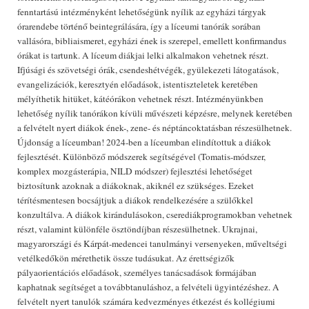
fenntartású intézményként lehetőségünk nyílik az egyházi tárgyak
órarendebe történő beintegrálására, így a líceumi tanórák sorában
vallásóra, bibliaismeret, egyházi ének is szerepel, emellett konfirmandus
órákat is tartunk. A líceum diákjai lelki alkalmakon vehetnek részt.
Ifjúsági és szövetségi órák, csendeshétvégék, gyülekezeti látogatások,
evangelizációk, keresztyén előadások, istentiszteletek keretében
mélyíthetik hitüket, kátéórákon vehetnek részt. Intézményünkben
lehetőség nyílik tanórákon kívüli művészeti képzésre, melynek keretében
a felvételt nyert diákok ének-, zene- és néptáncoktatásban részesülhetnek.
Újdonság a líceumban! 2024-ben a líceumban elindítottuk a diákok
fejlesztését. Különböző módszerek segítségével (Tomatis-módszer,
komplex mozgásterápia, NILD módszer) fejlesztési lehetőséget
biztosítunk azoknak a diákoknak, akiknél ez szükséges. Ezeket
térítésmentesen bocsájtjuk a diákok rendelkezésére a szülőkkel
konzultálva. A diákok kirándulásokon, cserediákprogramokban vehetnek
részt, valamint különféle ösztöndíjban részesülhetnek. Ukrajnai,
magyarországi és Kárpát-medencei tanulmányi versenyeken, műveltségi
vetélkedőkön mérethetik össze tudásukat. Az érettségizők
pályaorientációs előadások, személyes tanácsadások formájában
kaphatnak segítséget a továbbtanuláshoz, a felvételi ügyintézéshez. A
felvételt nyert tanulók számára kedvezményes étkezést és kollégiumi