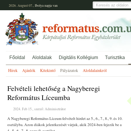
2026. August 07.,
Ibolya
napja van
Főoldal
Aloldalak
Digitális Kollégium
Turisztika
Hírek
Ajánlók
Kitekintő
Pályázatok
Aloldalainkról
Felvételi lehetőség a Nagyberegi
Református Líceumba
2024. Feb 15., szerző: Adminisztrátor
A Nagyberegi Református Líceum felvételt hirdet az 5., 6., 7., 8., 9. és 10.
osztályba. Azon diákok jelentkezését várjuk, akik 2024-ben fejezik be a
4., 5., 6., 7., 8. vagy 9. osztályt.