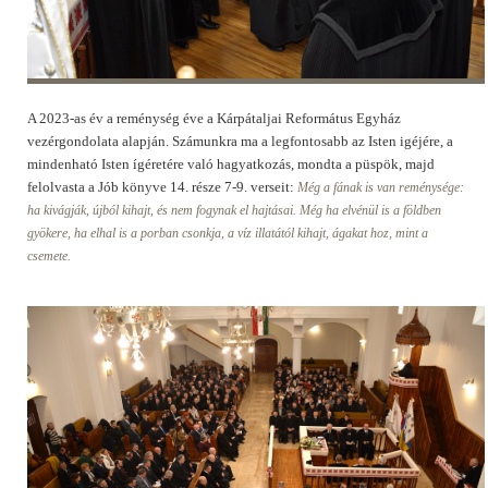
A 2023-as év a reménység éve a Kárpátaljai Református Egyház
vezérgondolata alapján. Számunkra ma a legfontosabb az Isten igéjére, a
mindenható Isten ígéretére való hagyatkozás, mondta a püspök, majd
felolvasta a Jób könyve 14. része 7-9. verseit:
Még a fának is van reménysége:
ha kivágják, újból kihajt, és nem fogynak el hajtásai
.
Még ha elvénül is a földben
gyökere, ha elhal is a porban csonkja,
a víz illatától kihajt, ágakat hoz, mint a
csemete.