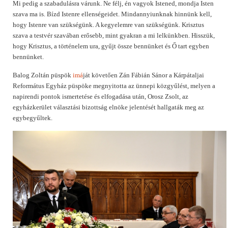
Mi pedig a szabadulásra várunk. Ne félj, én vagyok Istened, mondja Isten
szava ma is. Bízd Istenre ellenségeidet. Mindannyiunknak hinnünk kell,
hogy Istenre van szükségünk. A kegyelemre van szükségünk. Krisztus
szava a testvér szavában erősebb, mint gyakran a mi lelkünkben. Hisszük,
hogy Krisztus, a történelem ura, gyűjt össze bennünket és Ő tart egyben
bennünket.
Balog Zoltán püspök
imá
ját követően Zán Fábián Sánor a Kárpátaljai
Református Egyház püspöke megnyitotta az ünnepi közgyűlést, melyen a
napirendi pontok ismertetése és elfogadása után, Orosz Zsolt, az
egyházkerület választási bizottság elnöke jelentését hallgaták meg az
egybegyűltek.