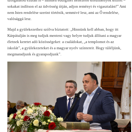
szolgálatod ezután is – minden eddiginél nehezebb körülmények között –
sokakat indítson el az üdvösség útján, adjon reményt és vigasztalást!” Ami
nem Isten rendelése szerint történik, semmivé lesz, ami az Ő rendelése,
valósággá lesz.
Majd a gyülekezethez szólva bíztatott: „Hinnünk kell abban, hogy itt
Kárpátalján is meg tudjuk menteni vagy helyre tudjuk állítani a magyar
életnek keretet adó közösségeket: a családokat, „a templomot és az
iskolát”, a gyülekezeteket és a magyar nyelv színtereit. Hogy túléljünk,
megmaradjunk és gyarapodjunk”.