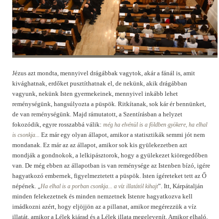
Jézus azt mondta, mennyivel drágábbak vagytok, akár a fánál is, amit
kivághatnak, erdőket pusztíthatnak el, de nekünk, akik drágábban
vagyunk, nekünk Isten gyermekeinek, mennyivel inkább lehet
reménységünk, hangsúlyozta a püspök. Ritkítanak, sok kár ér bennünket,
de van reménységünk. Majd rámutatott, a Szentírásban a helyzet
fokozódik, egyre rosszabbá válik:
még ha elvénül is a földben gyökere, ha elhal
Ez már egy olyan állapot, amikor a statisztikák semmi jót nem
is csonkja...
mondanak. Ez már az az állapot, amikor sok kis gyülekezetben azt
mondják a gondnokok, a lelkipásztorok, hogy a gyülekezet kiöregedőben
van. De még ebben az állapotban is van reménysége az Istenben bízó, igére
hagyatkozó embernek, figyelmeztetett a püspök. Isten ígéreteket tett az Ő
népének. „
”. Itt, Kárpátalján
Ha elhal is a porban csonkja... a víz illatától kihajt
minden felekezetnek és minden nemzetnek Istenre hagyatkozva kell
imádkozni azért, hogy eljöjjön az a pillanat, amikor megérezzük a víz
illatát, amikor a Lélek kiárad és a Lélek illata megelevenít. Amikor elhaló,