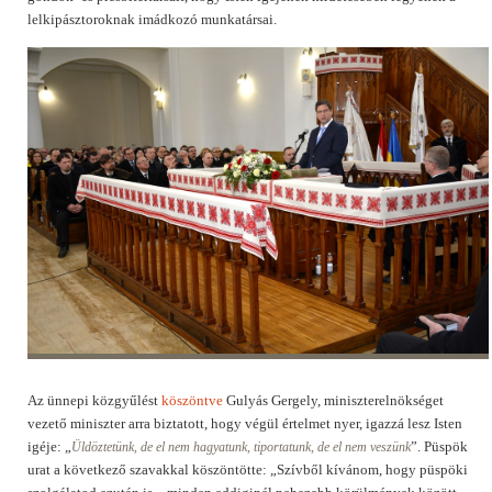
lelkipásztoroknak imádkozó munkatársai.
Az ünnepi közgyűlést
köszöntve
Gulyás Gergely, miniszterelnökséget
vezető miniszter arra biztatott, hogy végül értelmet nyer, igazzá lesz Isten
igéje: „
”. Püspök
Üldöztetünk, de el nem hagyatunk, tiportatunk, de el nem veszünk
urat a következő szavakkal köszöntötte: „Szívből kívánom, hogy püspöki