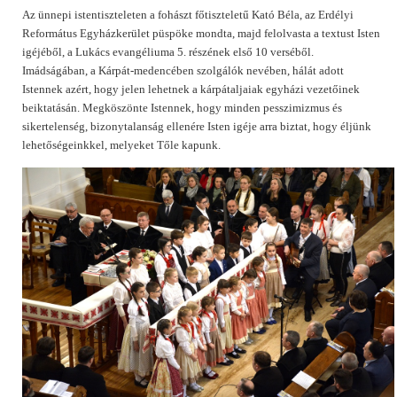
Az ünnepi istentiszteleten a fohászt főtiszteletű Kató Béla, az Erdélyi
Református Egyházkerület püspöke mondta, majd felolvasta a textust Isten
igéjéből, a Lukács evangéliuma 5. részének első 10 verséből.
Imádságában, a Kárpát-medencében szolgálók nevében, hálát adott
Istennek azért, hogy jelen lehetnek a kárpátaljaiak egyházi vezetőinek
beiktatásán. Megköszönte Istennek, hogy minden pesszimizmus és
sikertelenség, bizonytalanság ellenére Isten igéje arra biztat, hogy éljünk
lehetőségeinkkel, melyeket Tőle kapunk.