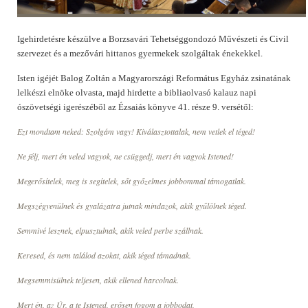
Igehirdetésre készülve a Borzsavári Tehetséggondozó Művészeti és Civil
szervezet és a mezővári hittanos gyermekek szolgáltak énekekkel.
Isten igéjét Balog Zoltán a Magyarországi Református Egyház zsinatának
lelkészi elnöke olvasta, majd hirdette a bibliaolvasó kalauz napi
ószövetségi igerészéből az Ézsaiás könyve 41. része 9. versétől:
Ezt mondtam neked: Szolgám vagy! Kiválasztottalak, nem vetlek el téged!
Ne félj, mert én veled vagyok, ne csüggedj, mert én vagyok Istened!
Megerősítelek, meg is segítelek, sőt győzelmes jobbommal támogatlak.
Megszégyenülnek és gyalázatra jutnak mindazok, akik gyűlölnek téged.
Semmivé lesznek, elpusztulnak, akik veled perbe szállnak.
Keresed, és nem találod azokat, akik téged támadnak.
Megsemmisülnek teljesen, akik ellened harcolnak.
Mert én, az Úr, a te Istened, erősen fogom a jobbodat,