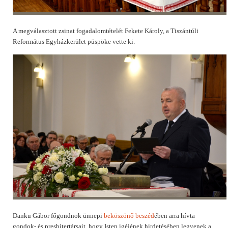
A megválasztott zsinat fogadalomtételét Fekete Károly, a Tiszántúli
Református Egyházkerület püspöke vette ki.
Danku Gábor főgondnok ünnepi
beköszönő beszéd
ében arra hívta
gondok- és presbitertársait, hogy Isten igéjének hirdetésében legyenek a