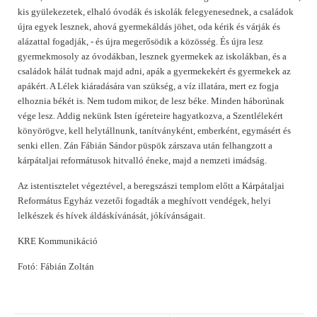
kis gyülekezetek, elhaló óvodák és iskolák felegyenesednek, a családok
újra egyek lesznek, ahová gyermekáldás jöhet, oda kérik és várják és
alázattal fogadják, - és újra megerősödik a közösség. És újra lesz
gyermekmosoly az óvodákban, lesznek gyermekek az iskolákban, és a
családok hálát tudnak majd adni, apák a gyermekekért és gyermekek az
apákért. A Lélek kiáradására van szükség, a víz illatára, mert ez fogja
elhoznia békét is. Nem tudom mikor, de lesz béke. Minden háborúnak
vége lesz. Addig nekünk Isten ígéreteire hagyatkozva, a Szentlélekért
könyörögve, kell helytállnunk, tanítványként, emberként, egymásért és
senki ellen. Zán Fábián Sándor püspök zárszava után felhangzott a
kárpátaljai reformátusok hitvalló éneke, majd a nemzeti imádság.
Az istentisztelet végeztével, a beregszászi templom előtt a Kárpátaljai
Református Egyház vezetői fogadták a meghívott vendégek, helyi
lelkészek és hívek áldáskívánását, jókívánságait.
KRE Kommunikáció
Fotó: Fábián Zoltán