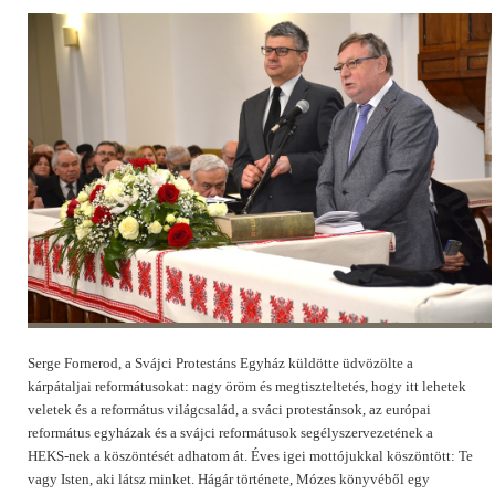
Serge Fornerod, a Svájci Protestáns Egyház küldötte üdvözölte a
kárpátaljai reformátusokat: nagy öröm és megtiszteltetés, hogy itt lehetek
veletek és a református világcsalád, a sváci protestánsok, az európai
református egyházak és a svájci reformátusok segélyszervezetének a
HEKS-nek a köszöntését adhatom át. Éves igei mottójukkal köszöntött: Te
vagy Isten, aki látsz minket. Hágár története, Mózes könyvéből egy