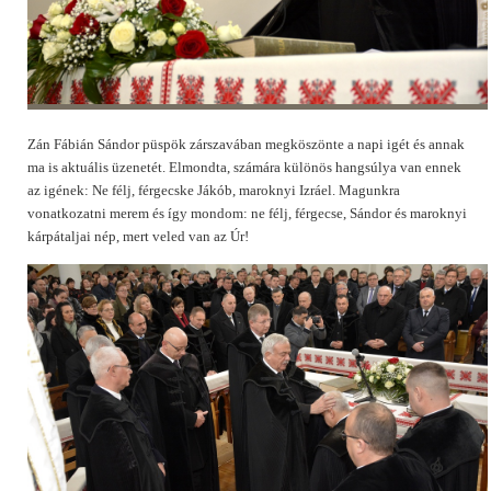
Zán Fábián Sándor püspök zárszavában megköszönte a napi igét és annak
ma is aktuális üzenetét. Elmondta, számára különös hangsúlya van ennek
az igének: Ne félj, férgecske Jákób, maroknyi Izráel. Magunkra
vonatkozatni merem és így mondom: ne félj, férgecse, Sándor és maroknyi
kárpátaljai nép, mert veled van az Úr!