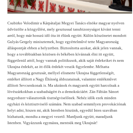
Csubirko Volodimir a Kárpátaljai Megyei Tanács elnöke magyar nyelven
üdvözölte a közgyűlést, mely gesztussal tanubizonyságot kívánt tenni
arról, hogy már hosszú idő óta itt élünk együtt. Külön köszönetet mondott
Gulyás Gergely miniszternek, hogy egyértelművé tette Magyarország
álláspontját ebben a helyzetben. Biztosította azokat, akik jelen vannak,
hogy a továbbiakban közösen és békében kívánnak élni itt együtt,
függetlenül attól, hogy vannak politikusok, akik saját érdekeiket és nem
Ukrajna érdekét, az itt élők érdekét veszik figyelembe. Méltatta
Magyarország gesztusát, mellyel elismerte Ukrajna függetlenségét,
emléket állított a Nagy Éhínség áldozatainak, valamint emlékművet
állított Sevcsenkonak is. Ma ukránok és magyarok együtt harcolnak a
lövészárkokban a szabadságért és a demokráciáért. Zán Fábián Sánort
negyedszer választották tisztségviselőnek. Nehéz idők ezek minden
egyházi és köztisztviselő számára. Nem szabad semmilyen provokációnak
helyt adni, hiszen mi, akik Istenben hiszünk, egyedül Isten szavában
bízhatunk, mondta a megyei vezető. Mardjunk együtt, maradjunk
Istenben. Vigyázzunk egymásra, mentsük meg Ukrajnát!