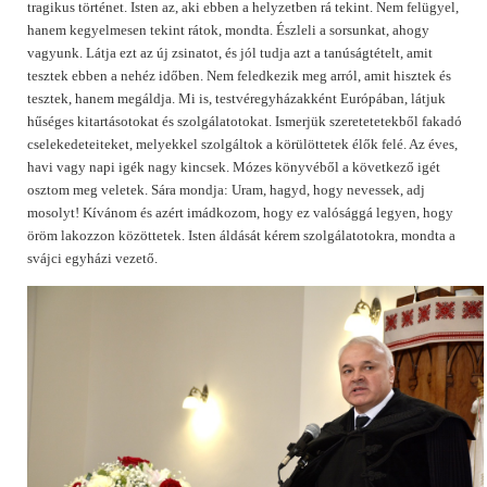
tragikus történet. Isten az, aki ebben a helyzetben rá tekint. Nem felügyel,
hanem kegyelmesen tekint rátok, mondta. Észleli a sorsunkat, ahogy
vagyunk. Látja ezt az új zsinatot, és jól tudja azt a tanúságtételt, amit
tesztek ebben a nehéz időben. Nem feledkezik meg arról, amit hisztek és
tesztek, hanem megáldja. Mi is, testvéregyházakként Európában, látjuk
hűséges kitartásotokat és szolgálatotokat. Ismerjük szeretetetekből fakadó
cselekedeteiteket, melyekkel szolgáltok a körülöttetek élők felé. Az éves,
havi vagy napi igék nagy kincsek. Mózes könyvéből a következő igét
osztom meg veletek. Sára mondja: Uram, hagyd, hogy nevessek, adj
mosolyt! Kívánom és azért imádkozom, hogy ez valósággá legyen, hogy
öröm lakozzon közöttetek. Isten áldását kérem szolgálatotokra, mondta a
svájci egyházi vezető.