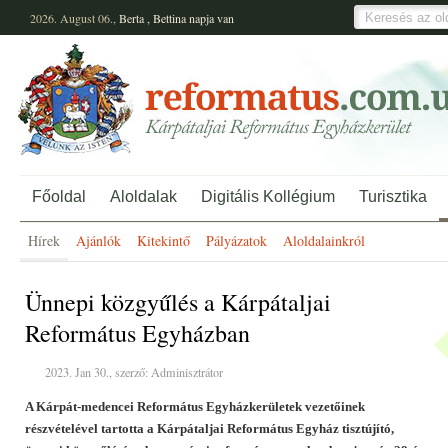
2026. August 06.,
Berta
,
Bettina
napja van
Főoldal
Aloldalak
Digitális Kollégium
Turisztika
Hírek
Ajánlók
Kitekintő
Pályázatok
Aloldalainkról
Ünnepi közgyűlés a Kárpátaljai
Református Egyházban
2023. Jan 30., szerző: Adminisztrátor
A Kárpát-medencei Református Egyházkerületek vezetőinek
részvételével tartotta a Kárpátaljai Református Egyház tisztújító,