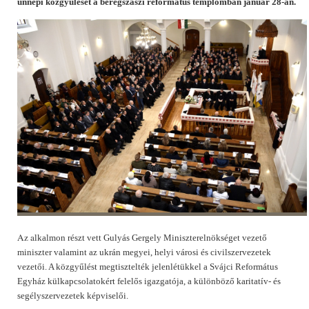
ünnepi közgyűlését a beregszászi református templomban január 28-án.
Az a
lkalmon részt vett
Gulyás Gergely Miniszterelnökséget vezető
miniszter valamint
az ukrán megyei, helyi városi és civilszervezetek
vezetői. A közgyűlést megtisztelték jelenlétükkel a Svájci Református
Egyház külkapcsolatokért felelős igazgatója, a különböző karitatív- és
segélyszervezetek képviselői.