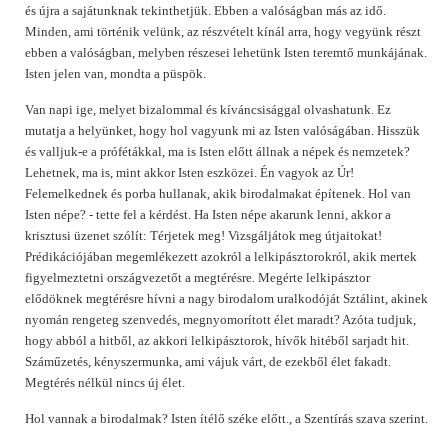
és újra a sajátunknak tekinthetjük. Ebben a valóságban más az idő.
Minden, ami történik velünk, az részvételt kínál arra, hogy vegyünk részt
ebben a valóságban, melyben részesei lehetünk Isten teremtő munkájának.
Isten jelen van, mondta a püspök.
Van napi ige, melyet bizalommal és kíváncsisággal olvashatunk. Ez
mutatja a helyünket, hogy hol vagyunk mi az Isten valóságában. Hisszük
és valljuk-e a prófétákkal, ma is Isten előtt állnak a népek és nemzetek?
Lehetnek, ma is, mint akkor Isten eszközei. Én vagyok az Úr!
Felemelkednek és porba hullanak, akik birodalmakat építenek. Hol van
Isten népe? - tette fel a kérdést. Ha Isten népe akarunk lenni, akkor a
krisztusi üzenet szólít: Térjetek meg! Vizsgáljátok meg útjaitokat!
Prédikációjában megemlékezett azokról a lelkipásztorokról, akik mertek
figyelmeztetni országvezetőt a megtérésre. Megérte lelkipásztor
elődöknek megtérésre hívni a nagy birodalom uralkodóját Sztálint, akinek
nyomán rengeteg szenvedés, megnyomorított élet maradt? Azóta tudjuk,
hogy abból a hitből, az akkori lelkipásztorok, hívők hitéből sarjadt hit.
Száműzetés, kényszermunka, ami vájuk várt, de ezekből élet fakadt.
Megtérés nélkül nincs új élet.
Hol vannak a birodalmak? Isten ítélő széke előtt., a Szentírás szava szerint.