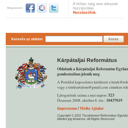
A hírhez még nem érkezett
hozzászólás.
Megosztom:
Hozzászólok.
Keresés az oldalon
Keres
Kárpátaljai Református
Oldalunk a Kárpátaljai Református Egyház
gondozásában jelenik meg
A Portállal kapcsolatos kérdéseit a hirek@ref
vagy a tirektartalom@gmail.com címeken tehe
523
Látogatóink száma a mai napon:
10437019
Összesen 2008. október 8. óta :
Impresszum
/
Média Ajánlat
Copyright © 2011 Tiszáninneni Református Egyház
Minden jog fentartva. All Rights Reserved.