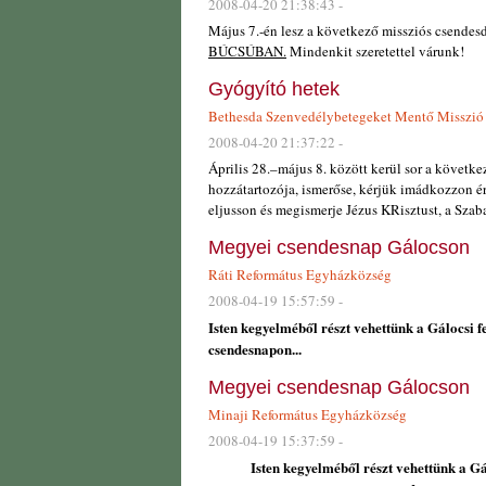
2008-04-20 21:38:43 -
Május 7.-én lesz a következő missziós csende
BÚCSÚBAN.
Mindenkit szeretettel várunk!
Gyógyító hetek
Bethesda Szenvedélybetegeket Mentő Misszió
2008-04-20 21:37:22 -
Április 28.–május 8. között kerül sor a követk
hozzátartozója, ismerőse, kérjük imádkozzon é
eljusson és megismerje Jézus KRisztust, a Szab
Megyei csendesnap Gálocson
Ráti Református Egyházközség
2008-04-19 15:57:59 -
Isten kegyelméből részt vehettünk a Gálocsi f
csendesnapon...
Megyei csendesnap Gálocson
Minaji Református Egyházközség
2008-04-19 15:37:59 -
Isten kegyelméből részt vehettünk a Gá