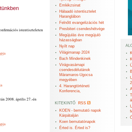
Emlékzsinat
etünkben
Hálaadó istentisztelet
Haranglábon
Felnőtt evangelizációs hét
Presbiteri csendeshétvége
onfirmációs istentiszteleten
Megújulás éve megújuló
házasságban
AL
Nyílt nap
Világimanap 2024
apja
K
Bach Mindenkinek
K
Virágvasárnapi
Ü
csendesdélutánok
B
Máramaros-Ugocsa
U
megyében
2
ja
4. Harangtörténeti
A
Konferencia,
T
zán 2008. április 27.-én
á
KITEKINTŐ
RSS
U
KOEN - bemutató napok
f
Kárpátalján
Ö
Koen bemutatónapok
apja
Érted is. Érted is?