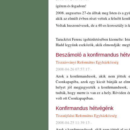
ígérem és fogadom!
2008. augusztus 27-én álltak meg Isten és a gyü
akik az elmúlt évben részt vettek a felnőtt konf
Voltak huszonévesek, de a 40-es korosztály is k
Taracközi Ferenc igehirdetésében kiemelte: Iste
Hadd legyünk eszközök, akik elmondják: megtal
Beszámoló a konfirmandus hétv
Tiszaásványi Református Egyházközség
2008-04-26 07:57:17 -
Azok a konfirmandusok, akik nem jöttek el
Csonkapapiba, azok egy kicsit bánják az elmu
helyet jól megjegyezték a konfirmandusok, 
tudták, hogy merre is van ez a hely. Röviden é
volt ott Csonkapapiban.
Konfirmandus hétvégénk
Tiszaújfalui Református Egyházközség
2008-04-25 11:39:13 -
Azok a konfirmandusok, akik nem jöttek el az á