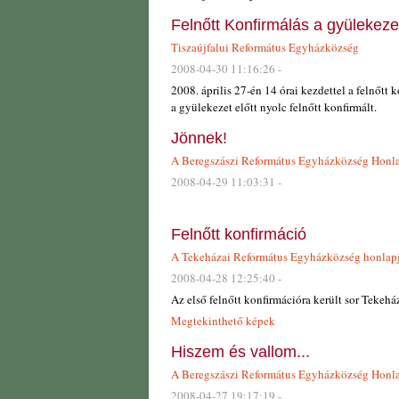
Felnőtt Konfirmálás a gyülekez
Tiszaújfalui Református Egyházközség
2008-04-30 11:16:26 -
2008. április 27-én 14 órai kezdettel a felnőtt k
a gyülekezet előtt nyolc felnőtt konfirmált.
Jönnek!
A Beregszászi Református Egyházközség Honl
2008-04-29 11:03:31 -
Felnőtt konfirmáció
A Tekeházai Református Egyházközség honlap
2008-04-28 12:25:40 -
Az első felnőtt konfirmációra került sor Tekehá
Megtekinthető képek
Hiszem és vallom...
A Beregszászi Református Egyházközség Honl
2008-04-27 19:17:19 -