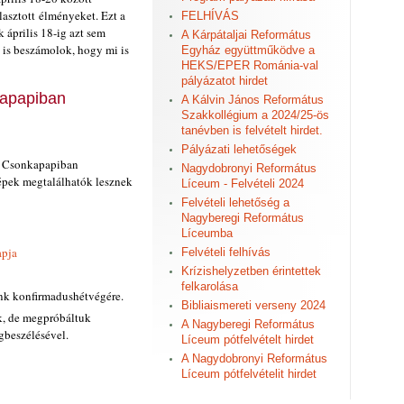
asztott élményeket. Ezt a
FELHÍVÁS
 április 18-ig azt sem
A Kárpátaljai Református
n is beszámolok, hogy mi is
Egyház együttműködve a
HEKS/EPER Románia-val
pályázatot hirdet
apapiban
A Kálvin János Református
Szakkollégium a 2024/25-ös
tanévben is felvételt hirdet.
Pályázati lehetőségek
k Csonkapapiban
Nagydobronyi Református
épek megtalálhatók lesznek
Líceum - Felvételi 2024
Felvételi lehetőség a
Nagyberegi Református
Líceumba
apja
Felvételi felhívás
Krízishelyzetben érintettek
felkarolása
nk konfirmadushétvégére.
Bibliaismereti verseny 2024
k, de megpróbáltuk
A Nagyberegi Református
gbeszélésével.
Líceum pótfelvételt hirdet
A Nagydobronyi Református
Líceum pótfelvételit hirdet