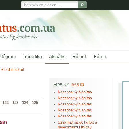
ollégium
Turisztika
Aktuális
Rólunk
Fórum
Aloldalainkról
HÍREINK
RSS
Köszönetnyilvánítás
Köszönetnyilvánítás
122
123
124
125
Köszönetnyilvánítás
Köszönetnyilvánítás
Köszönetnyilvánítás
ban
Szakmai napot tartott a
beregszászi Ortutay