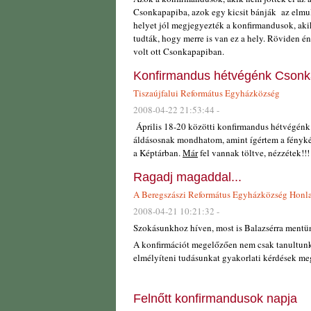
Csonkapapiba, azok egy kicsit bánják az elmul
helyet jól megjegyezték a konfirmandusok, akik
tudták, hogy merre is van ez a hely. Röviden é
volt ott Csonkapapiban.
Konfirmandus hétvégénk Csonk
Tiszaújfalui Református Egyházközség
2008-04-22 21:53:44 -
Április 18-20 közötti konfirmandus hétvégén
áldásosnak mondhatom, amint ígértem a fényk
a Képtárban.
Már
fel vannak töltve, nézzétek!!!
Ragadj magaddal...
A Beregszászi Református Egyházközség Honl
2008-04-21 10:21:32 -
Szokásunkhoz híven, most is Balazsérra mentü
A konfirmációt megelőzően nem csak tanultun
elmélyíteni tudásunkat gyakorlati kérdések me
Felnőtt konfirmandusok napja