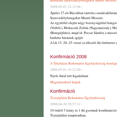
Bethesda Szenvedélybetegeket Mentő Misszió
2008-05-01 22:12:06 -
Április 27-én Búcsúban tartotta csendesdélután
Szenvedélybetegeket Mentő Misszió.
Az együttlét elején négy bizonyságtétel hangzo
(Verbőc), Mohacsek Zoltán (Nagymuzsaly), Moln
(Beregújfalu)), majd id. Pocsai Sándor, a misszi
hirdette Istennek igéjét.
A Lk 15, 20–25 versei (a tékozló fiú története) a
Konfirmáció 2008
A Tekeházai Református Egyházközség honlap
2008-05-01 16:22:00 -
Nyolc fiatal tett fogadalmat
Megtekinthető képek
Konfirmáció
Tiszaújfalui Református Egyházközség
2008-04-30 20:57:11 -
10 órától 3 leány és 1 fiú gyermek konfirmációi
Tiszaújfalui templomban.