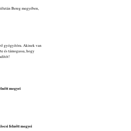
sdélután Bereg megyében,
ező gyógyítóra. Akinek van
rte és támogassa, hogy
adítót!
elnőtt megyei
locsi felnőtt megyei