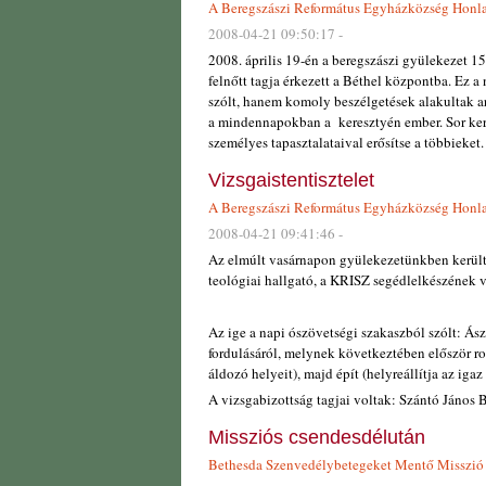
A Beregszászi Református Egyházközség Honl
2008-04-21 09:50:17 -
2008. április 19-én a beregszászi gyülekezet 1
felnőtt tagja érkezett a Béthel központba. Ez a
szólt, hanem komoly beszélgetések alakultak ar
a mindennapokban a keresztyén ember. Sor kerü
személyes tapasztalataival erősítse a többieket. 
Vizsgaistentisztelet
A Beregszászi Református Egyházközség Honl
2008-04-21 09:41:46 -
Az elmúlt vasárnapon gyülekezetünkben került 
teológiai hallgató, a KRISZ segédlelkészének vi
Az ige a napi ószövetségi szakaszból szólt: Ász
fordulásáról, melynek következtében először r
áldozó helyeit), majd épít (helyreállítja az igaz I
A vizsgabizottság tagjai voltak: Szántó János B
Missziós csendesdélután
Bethesda Szenvedélybetegeket Mentő Misszió