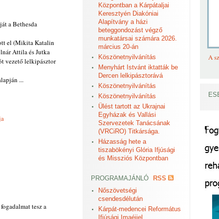
Központban a Kárpátaljai
Keresztyén Diakóniai
Alapítvány a házi
ját a Bethesda
beteggondozást végző
munkatársai számára 2026.
tt el (Mikita Katalin
március 20-án
ár Attila és Jutka
A sz
Köszönetnyilvánítás
ót vezető lelkipásztor
Menyhárt Istvánt iktatták be
Dercen lelkipásztorává
lapján ...
Köszönetnyilvánítás
ES
Köszönetnyilvánítás
Ülést tartott az Ukrajnai
Egyházak és Vallási
ja
Szervezetek Tanácsának
(VRCiRO) Titkársága.
Házasság hete a
tiszabökényi Glória Ifjúsági
és Missziós Központban
PROGRAMAJÁNLÓ
RSS
Nőszövetségi
csendesdélután
 fogadalmat tesz a
Kárpát-medencei Református
Ifjúsági Imaéjjel