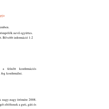
apja
remben.
örömpölők nevű együttes.
tt. Bővebb információ 1-2
 a felnőtt konfirmációs
t fog konfirmálni.
sok nagy-nagy örömére 2008.
ét eltöltenek a guti, gáti és