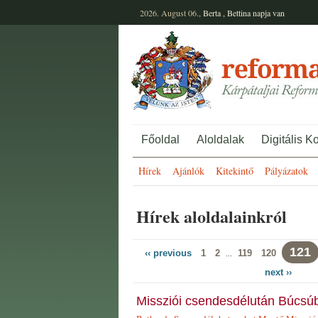
2026. August 06.,
Berta
,
Bettina
napja van
Főoldal
Aloldalak
Digitális K
Hírek
Ajánlók
Kitekintő
Pályázatok
Hírek aloldalainkról
121
‹‹ previous
1
2
119
120
...
next ››
Missziói csendesdélután Búcsú