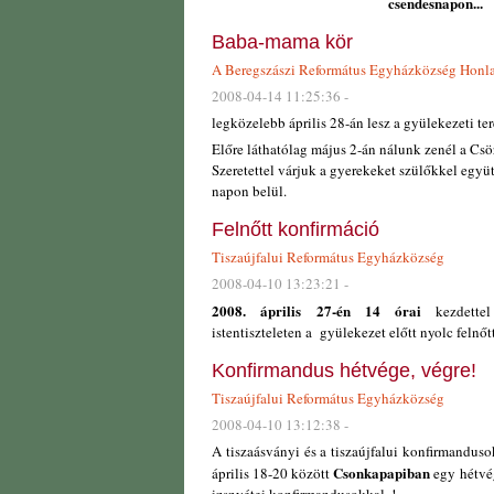
csendesnapon...
Baba-mama kör
A Beregszászi Református Egyházközség Honl
2008-04-14 11:25:36 -
legközelebb április 28-án lesz a gyülekezeti te
Előre láthatólag május 2-án nálunk zenél a Cs
Szeretettel várjuk a gyerekeket szülőkkel együ
napon belül.
Felnőtt konfirmáció
Tiszaújfalui Református Egyházközség
2008-04-10 13:23:21 -
2008. április 27-én 14 órai
kezdettel
istentiszteleten a gyülekezet előtt nyolc felnőt
Konfirmandus hétvége, végre!
Tiszaújfalui Református Egyházközség
2008-04-10 13:12:38 -
A tiszaásványi és a tiszaújfalui konfirmandu
Csonkapapiban
április 18-20 között
egy hétvég