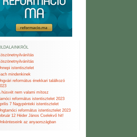
OLDALAINKRÓL
öszönetnyilvánítás
öszönetnyilvánítás
nnepi istentisztelet
ach mindenkinek
ngvári református énekkari találkozó
023
 húsvét nem valami mítosz
arnóci református istentisztelet 2023
prilis 7 Nagypénteki istentisztelet
ngtarnóci református istentisztelet 2023
ebruár 12 Héder János Cselekvő hit!
nkénteseink az anyaországban