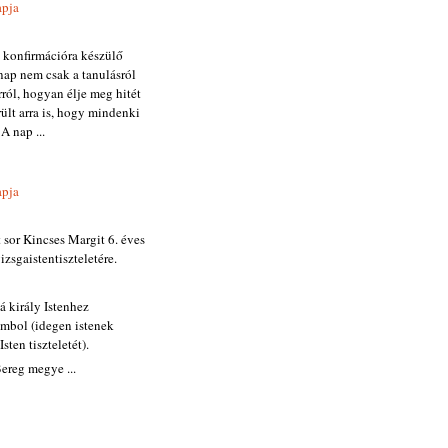
apja
5 konfirmációra készülő
 nap nem csak a tanulásról
ról, hogyan élje meg hitét
lt arra is, hogy mindenki
A nap ...
apja
sor Kincses Margit 6. éves
zsgaistentiszteletére.
á király Istenhez
ombol (idegen istenek
sten tiszteletét).
ereg megye ...