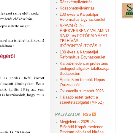
Részvétnyilvánítás
Köszönetnyilvánítás
lekezet színe előtt azok,
100 éves a Kárpátaljai
irmációi előkészítőn.
Református Egyházkerület
épviseltette magát.
SZAVALÓ- és
ÉNEKVERSENY VALAMINT
RAJZ- és FOTÓPÁLYÁZATI
nnel ma is lehet találkozni!
FELHÍVÁS
áltam a ...
IDŐPONTVÁLTOZÁS!!!
100 éves a Kárpátaljai
égéről
Református Egyházkerület
Kárpát-medencei protestáns
teológushallgatók találkozója
Budapesten
 az április 18-20 között
Április 5-én temetik Répás
lasztott élményeket. Ezt a
Zsuzsannát
akik április 18-ig azt sem
Ökumenikus imahét 2023
n is beszámolok, hogy mi is
Hálaadó estet tartott a
szeretetszolgálat (MRSZ)
PÁLYÁZATOK
RSS
Megjelent a 2025. évi
Erősödő Kárpát-medence
prilis 18-20 között
Program pályázati kiírása