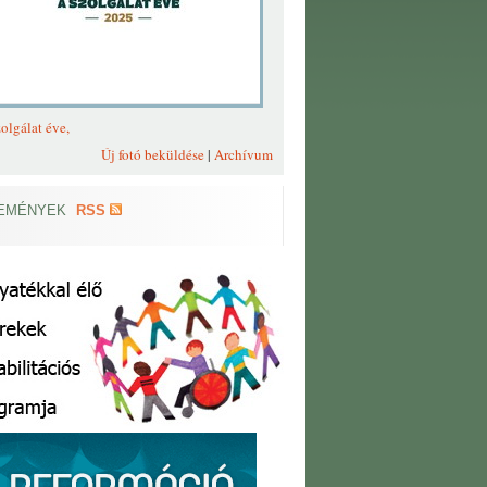
olgálat éve,
Új fotó beküldése
|
Archívum
EMÉNYEK
RSS