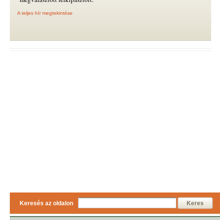
A teljes hír megtekintése
Keresés az oldalon
Keres