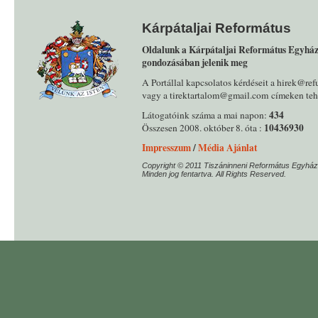
Kárpátaljai Református
Oldalunk a Kárpátaljai Református Egyház
gondozásában jelenik meg
A Portállal kapcsolatos kérdéseit a hirek@ref
vagy a tirektartalom@gmail.com címeken tehe
434
Látogatóink száma a mai napon:
10436930
Összesen 2008. október 8. óta :
Impresszum
/
Média Ajánlat
Copyright © 2011 Tiszáninneni Református Egyház
Minden jog fentartva. All Rights Reserved.