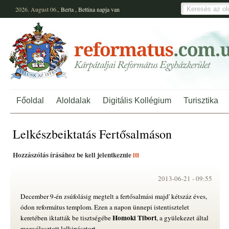
2026. August 06.,
Berta
,
Bettina
napja van
Főoldal
Aloldalak
Digitális Kollégium
Turisztika
Lelkészbeiktatás Fertősalmáson
Hozzászólás írásához be kell jelentkeznie
itt
2013-06-21 -
09:55
December 9-én zsúfolásig megtelt a fertősalmási majd' kétszáz éves,
ódon református templom. Ezen a napon ünnepi istentisztelet
Homoki Tibort
keretében iktatták be tisztségébe
, a gyülekezet által
megválasztott lelkipásztort.