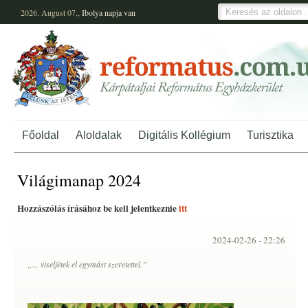
2026. August 07.,
Ibolya
napja van
Főoldal
Aloldalak
Digitális Kollégium
Turisztika
Világimanap 2024
Hozzászólás írásához be kell jelentkeznie
itt
2024-02-26 -
22:26
„... viseljétek el egymást szeretettel.”