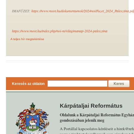
IMAFÜZET:
https://www.meot.hu/dokumentumok/2024noi/Fuzet_2024_Palesztina.pdf
https://www.meot.hu/index.php/noi-m/vilagimanap-2024-palesztina
A teljes hír megtekintése
Keresés az oldalon
Keres
Kárpátaljai Református
Oldalunk a Kárpátaljai Református Egyház
gondozásában jelenik meg
A Portállal kapcsolatos kérdéseit a hirek@ref
vagy a tirektartalom@gmail.com címeken tehe