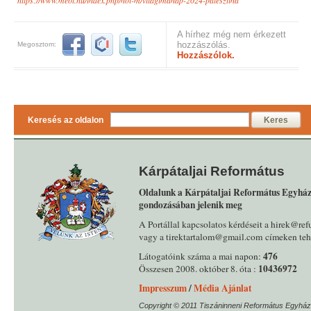
A hírhez még nem érkezett
hozzászólás.
Megosztom:
Hozzászólok.
Keresés az oldalon
Keres
Kárpátaljai Református
Oldalunk a Kárpátaljai Református Egyház
gondozásában jelenik meg
A Portállal kapcsolatos kérdéseit a hirek@ref
vagy a tirektartalom@gmail.com címeken tehe
476
Látogatóink száma a mai napon:
10436972
Összesen 2008. október 8. óta :
Impresszum
/
Média Ajánlat
Copyright © 2011 Tiszáninneni Református Egyház