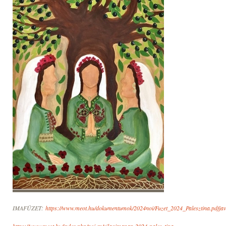
IMAFÜZET:
https://www.meot.hu/dokumentumok/2024noi/Fuzet_2024_Palesztina.pdfjav
https://www.meot.hu/index.php/noi-m/vilagimanap-2024-palesztina