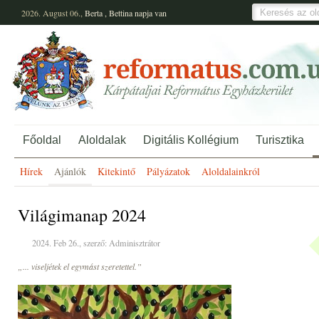
2026. August 06.,
Berta
,
Bettina
napja van
Főoldal
Aloldalak
Digitális Kollégium
Turisztika
Hírek
Ajánlók
Kitekintő
Pályázatok
Aloldalainkról
Világimanap 2024
2024. Feb 26., szerző: Adminisztrátor
„... viseljétek el egymást szeretettel.”