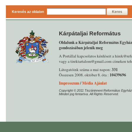
Keresés az oldalon
Keres
Kárpátaljai Református
Oldalunk a Kárpátaljai Református Egyház
gondozásában jelenik meg
A Portállal kapcsolatos kérdéseit a hirek@ref
vagy a tirektartalom@gmail.com címeken tehe
331
Látogatóink száma a mai napon:
10439696
Összesen 2008. október 8. óta :
Impresszum
/
Média Ajánlat
Copyright © 2011 Tiszáninneni Református Egyház
Minden jog fentartva. All Rights Reserved.