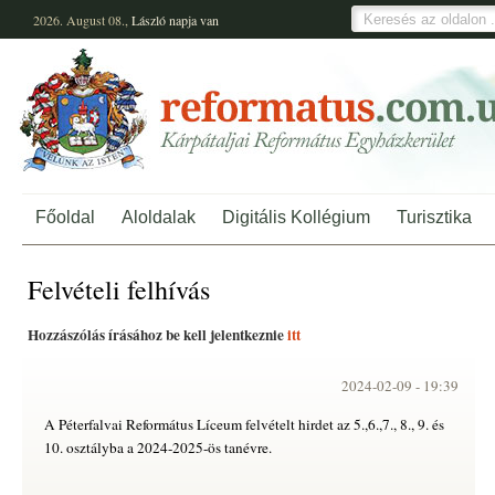
2026. August 08.,
László
napja van
Főoldal
Aloldalak
Digitális Kollégium
Turisztika
Felvételi felhívás
Hozzászólás írásához be kell jelentkeznie
itt
2024-02-09 -
19:39
A Péterfalvai Református Líceum felvételt hirdet az 5.,6.,7., 8., 9. és
10. osztályba a 2024-2025-ös tanévre.