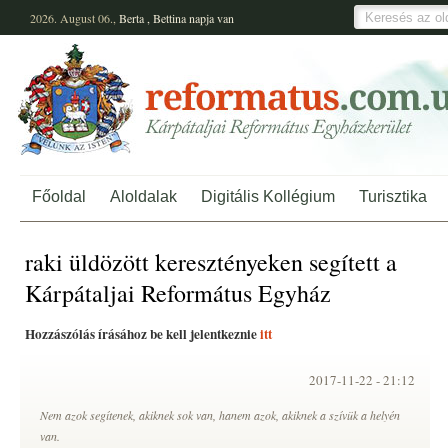
2026. August 06.,
Berta
,
Bettina
napja van
Főoldal
Aloldalak
Digitális Kollégium
Turisztika
raki üldözött keresztényeken segített a
Kárpátaljai Református Egyház
Hozzászólás írásához be kell jelentkeznie
itt
2017-11-22 -
21:12
Nem azok segítenek, akiknek sok van, hanem azok, akiknek a szívük a helyén
van.