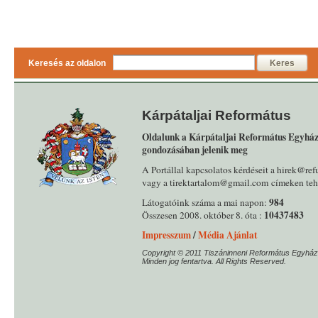
Keresés az oldalon
Keres
Kárpátaljai Református
Oldalunk a Kárpátaljai Református Egyház
gondozásában jelenik meg
A Portállal kapcsolatos kérdéseit a hirek@ref
vagy a tirektartalom@gmail.com címeken tehe
984
Látogatóink száma a mai napon:
10437483
Összesen 2008. október 8. óta :
Impresszum
/
Média Ajánlat
Copyright © 2011 Tiszáninneni Református Egyház
Minden jog fentartva. All Rights Reserved.