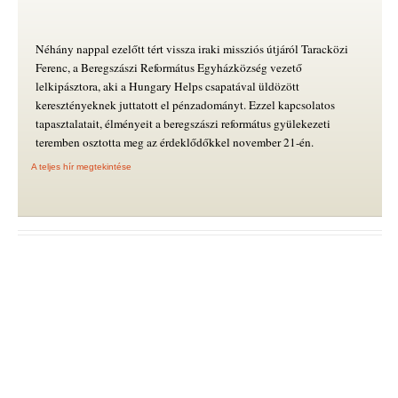
Néhány nappal ezelőtt tért vissza iraki missziós útjáról Taracközi
Ferenc, a Beregszászi Református Egyházközség vezető
lelkipásztora, aki a Hungary Helps csapatával üldözött
keresztényeknek juttatott el pénzadományt. Ezzel kapcsolatos
tapasztalatait, élményeit a beregszászi református gyülekezeti
teremben osztotta meg az érdeklődőkkel november 21-én.
A teljes hír megtekintése