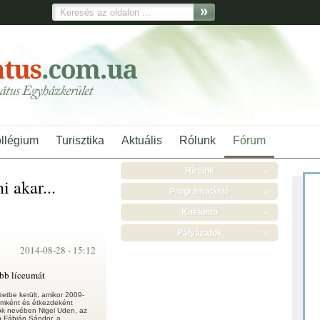
ollégium
Turisztika
Aktuális
Rólunk
Fórum
Híreink
i akar...
Programajánló
Kitekintő
Pályázatok
2014-08-28 -
15:12
bb líceumát
tbe került, amikor 2009-
iumként és étkezdeként
ók nevében Nigel Uden, az
n Fábián Sándor, a