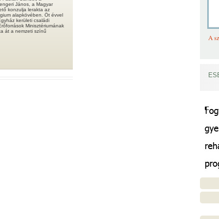
engeri János, a Magyar
tő konzulja lerakta az
légium alapkövében. Öt évvel
gyház kerületi családi
rőforrások Minisztériumának
a át a nemzeti színű
A sz
ES