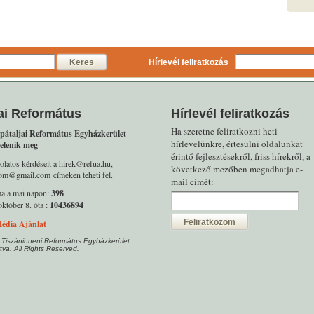
Keres
Hírlevél feliratkozás
ai Református
Hírlevél feliratkozás
Ha szeretne feliratkozni heti
pátaljai Református Egyházkerület
hírlevelünkre, értesülni oldalunkat
elenik meg
érintő fejlesztésekről, friss hírekről, a
olatos kérdéseit a hirek@refua.hu,
következő mezőben megadhatja e-
alom@gmail.com címeken teheti fel.
mail címét:
ma a mai napon:
398
któber 8. óta :
10436894
Feliratkozom
édia Ajánlat
 Tiszáninneni Református Egyházkerület
tva. All Rights Reserved.