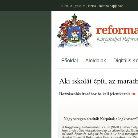
2026. August 06.,
Berta
,
Bettina
napja van
Főoldal
Aloldalak
Digitális K
Aki iskolát épít, az maradn
Hozzászólás írásához be kell jelentkeznie
itt
Nagyberegen átadták Kárpátalja legkorszerű
A Nagyberegi Református Líceum (NbRL) nehéz helyze
ben a település visszaigényelte az akkori lánykollég
működő épületét. Még az év június 12-én a támogat
Angliai Egyesült Református Egyház moderátora, Zá