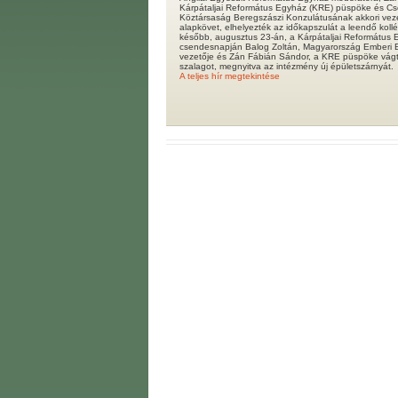
Kárpátaljai Református Egyház (KRE) püspöke és Cs
Köztársaság Beregszászi Konzulátusának akkori veze
alapkövet, elhelyezték az időkapszulát a leendő kol
később, augusztus 23-án, a Kárpátaljai Református E
csendesnapján Balog Zoltán, Magyarország Emberi E
vezetője és Zán Fábián Sándor, a KRE püspöke vágt
szalagot, megnyitva az intézmény új épületszárnyát.
A teljes hír megtekintése