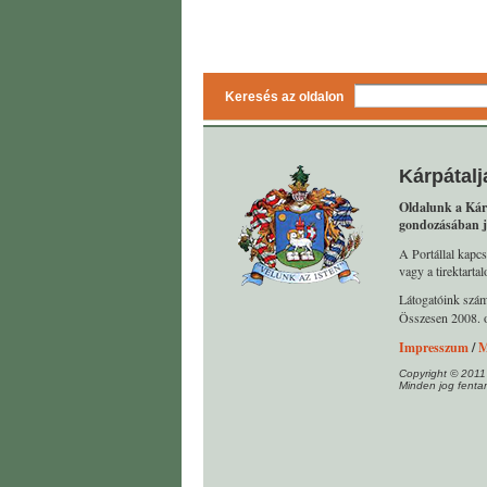
Keresés az oldalon
Kárpátalj
Oldalunk a Kár
gondozásában j
A Portállal kapcs
vagy a tirektart
Látogatóink szá
Összesen 2008. o
Impresszum
/
M
Copyright © 2011
Minden jog fentar