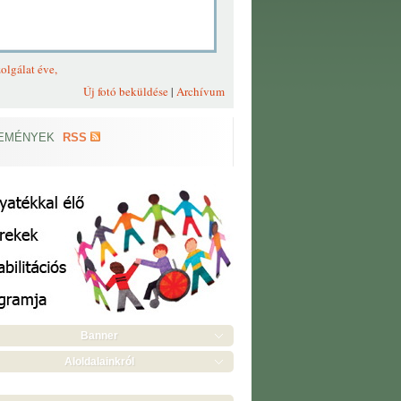
olgálat éve,
Új fotó beküldése
|
Archívum
EMÉNYEK
RSS
Banner
Aloldalainkról