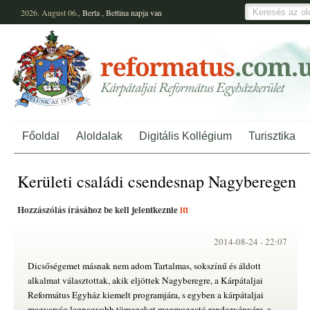
2026. August 06.,
Berta
,
Bettina
napja van
Főoldal
Aloldalak
Digitális Kollégium
Turisztika
Kerületi családi csendesnap Nagyberegen
Hozzászólás írásához be kell jelentkeznie
itt
2014-08-24 -
22:07
Dicsőségemet másnak nem adom Tartalmas, sokszínű és áldott
alkalmat választottak, akik eljöttek Nagyberegre, a Kárpátaljai
Református Egyház kiemelt programjára, s egyben a kárpátaljai
magyarság legnagyobb tömegeket megmozgató rendezvényére, a