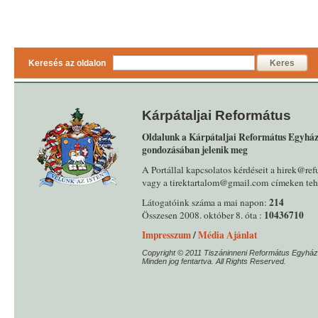
Keresés az oldalon
Keres
Kárpátaljai Református
Oldalunk a Kárpátaljai Református Egyház
gondozásában jelenik meg
A Portállal kapcsolatos kérdéseit a hirek@ref
vagy a tirektartalom@gmail.com címeken tehe
214
Látogatóink száma a mai napon:
10436710
Összesen 2008. október 8. óta :
Impresszum
/
Média Ajánlat
Copyright © 2011 Tiszáninneni Református Egyház
Minden jog fentartva. All Rights Reserved.