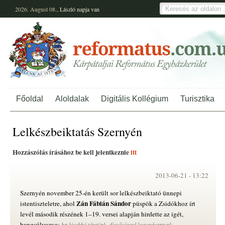
2026. August 08.,
László
napja van
Főoldal
Aloldalak
Digitális Kollégium
Turisztika
Lelkészbeiktatás Szernyén
Hozzászólás írásához be kell jelentkeznie
itt
2013-06-21 -
13:22
Szernyén november 25-én került sor lelkészbeiktató ünnepi
Zán Fábián Sándor
istentiszteletre, ahol
püspök a Zsidókhoz írt
levél második részének 1–19. versei alapján hirdette az igét,
hangsúlyozva:
ha kisebbé tétetünk, dicsőséggel koronáztatunk…