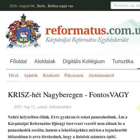
2026. August 06.,
Berta
,
Bettina
napja van
Főoldal
Aloldalak
Digitális Kollégium
Turisztika
Hírek
Ajánlók
Kitekintő
Pályázatok
Aloldalainkról
KRISZ-hét Nagyberegen - FontosVAGY
2025. Aug 12., szerző: Adminisztrátor
Nehéz helyzetben élünk. Erre gyakran és sokat panaszkodunk. Ám a
Kárpátaljai Református Ifjúsági Szervezet vezetői nem állnak be a
panaszkodók sorába, hanem a lehetőségekhez mérten a legnehezebb
időszakban is arra törekednek, hogy a fiatalok számára építő,