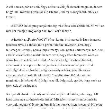
A cél nem csupán az volt, hogy a résztvevők jól érezzék magukat, hanem
hogy találkozzanak azzal az élő Istennel, aki ma is megszólít, elhív és
formál.
- A KRISZ-hetek programját mindig más téma köré építik fel. Mi volt az
idei hét témája? Hogyan járták körül ezt a témát?
- A hetünk a „FontosVAGY” címet kapta, önismereti és Isten-ismereti
utazásra hívtuk a fiatalokat, s próbáltuk őket rávezetni arra, hogy
felismerjék: értékük nem a teljesítményükön, nem a körülményeiken, nem
a külső elvárásokon múlik, hanem azon, hogy Isten teremtette őket, és
Jézus Krisztus életét adta értük. A téma feldolgozásában áhítatok,
előadások, kiscsoportos beszélgetések, és kreatív műhelyek voltak
segítségünkre; esténként pedig a személyes bizonyságtételek és
evangelizációs szolgálatok hívták őket döntésre. Közel harminc
munkatárs, lelkészek és ifjúsági vezetők dolgoztak együtt, hogy ezek az
üzenetek célba érjenek.
Az igei alkalmak során olyan kérdéseket jártunk körbe, minthogy: Mi
határozza meg az önértékelésünket? Mit jelent, hogy Isten képmására
vagyunk teremtve? Hogyan formál át bennünket Isten szeretete? Hogyan