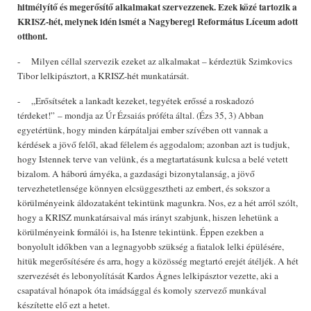
hitmélyítő és megerősítő alkalmakat szervezzenek. Ezek közé tartozik a
KRISZ-hét, melynek idén ismét a Nagyberegi Református Líceum adott
otthont.
- Milyen céllal szervezik ezeket az alkalmakat – kérdeztük Szimkovics
Tibor lelkipásztort, a KRISZ-hét munkatársát.
- „Erősítsétek a lankadt kezeket, tegyétek erőssé a roskadozó
térdeket!” – mondja az Úr Ézsaiás próféta által. (Ézs 35, 3) Abban
egyetértünk, hogy minden kárpátaljai ember szívében ott vannak a
kérdések a jövő felől, akad félelem és aggodalom; azonban azt is tudjuk,
hogy Istennek terve van velünk, és a megtartatásunk kulcsa a belé vetett
bizalom. A háború árnyéka, a gazdasági bizonytalanság, a jövő
tervezhetetlensége könnyen elcsüggesztheti az embert, és sokszor a
körülményeink áldozataként tekintünk magunkra. Nos, ez a hét arról szólt,
hogy a KRISZ munkatársaival más irányt szabjunk, hiszen lehetünk a
körülményeink formálói is, ha Istenre tekintünk. Éppen ezekben a
bonyolult időkben van a legnagyobb szükség a fiatalok lelki épülésére,
hitük megerősítésére és arra, hogy a közösség megtartó erejét átéljék. A hét
szervezését és lebonyolítását Kardos Ágnes lelkipásztor vezette, aki a
csapatával hónapok óta imádsággal és komoly szervező munkával
készítette elő ezt a hetet.