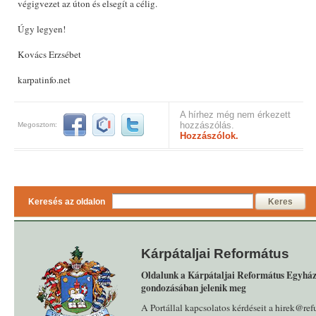
végigvezet az úton és elsegít a célig.
Úgy legyen!
Kovács Erzsébet
karpatinfo.net
A hírhez még nem érkezett
hozzászólás.
Megosztom:
Hozzászólok.
Keresés az oldalon
Keres
Kárpátaljai Református
Oldalunk a Kárpátaljai Református Egyház
gondozásában jelenik meg
A Portállal kapcsolatos kérdéseit a hirek@ref