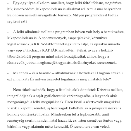
- Egy-egy ilyen alkalom, amellett, hogy lelki feltöltődésre, megtérésre
hív, ismerkedésre, kikapcsolódásra is alkalmat ad. Ami a mai helyzetben
különösen nem elhanyagolható tényező. Milyen programokkal tudták
segíteni ezt?
- A lelki alkalmak mellett a programban bőven volt hely a barátkozásra,
kikapcsolódásra is. A sportversenyek, csapatjátékok, kézműves
foglalkozások, a KRISZ-faktor tehetségkutató estje, az éjszakai imaséta
vagy épp a táncház, a KAPTÁR szabadtéri játékai, avagy a hétzáró
tábortűz körüli program mind-mind hozzájárultak ahhoz, hogy a
résztvevők jobban megismerjék egymást, és élményeket szerezzenek.
- Mi ennek – és a hasonló – alkalmaknak a hozadéka? Hogyan értékeli
ezt a munkát? És milyen üzenetet fogalmazna meg a fiatalok felé?
- Nem titkolt szándék, hogy a fiatalok, akik döntöttek Krisztus mellett,
integrálódjanak a saját gyülekezetük vérkeringésébe, s legyenek akár
mozgatórugói a lelki megújulásnak. Ezen kívül a résztvevők magukkal
viszik a kapott üzenetet, új barátságok köttettek, és a jövőjükre nézve is
komoly döntéseket hoztak. Mindezeken túl a legfontosabb, amit
reménység szerint minden fiatal hazavitt, ez: Isten szemében fontos vagy,
bárhol is vagy, akármin mész keresztül, Ő szeret, terve van veled,