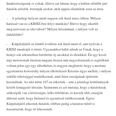
Imaközösségeink is voltak, illetve azt láttam, hogy a hitben előrébb járó
fiatalok erősítik, biztatják azokat, akik éppen elindultak ezen az úton.
- A jelenlegi helyzet miatt nagyon sok fiatal nincs itthon. Milyen
hatással van ez a KRISZ-ben folyó munkára? Illetve hogy sikerült
megszervezni az idei tábort? Milyen létszámmal, s milyen volt az
érdeklődés?
- Kárpátaljáról az elmúlt években sok fiatal ment el, ami nyilván a
KRISZ munkáját is érinti. Ugyanakkor hálát adunk az Úrnak, hogy a
hiányt sok tekintetben betöltötte új arcokkal és életekkel. Én egy kicsit
régi motorosnak éreztem magam, hiszen már negyedszázada is segítőként
voltam jelen egy-egy táborhéten, és nagyon meghatott, hogy a mostani
egyetemista korosztály milyen elkötelezett Krisztus ügye mellett, s milyen
sokféle tehetséggel rendelkeznek, amit Isten országának építésére
használnak. Az idei hétre 107-en érkeztek – ami a jelenlegi körülmények
között kimagasló létszám. Számomra ez azt mutatja, hogy a fiataloknak
szükségük van a közösségre, lelki töltődésre, és készek időt, energiát
áldozni azért, hogy Istennel és egymással találkozzanak. Egész
Kárpátaljáról érkeztek fiatalok, többen pedig a határon túlról is
hazautaztak, hogy itt lehessenek.