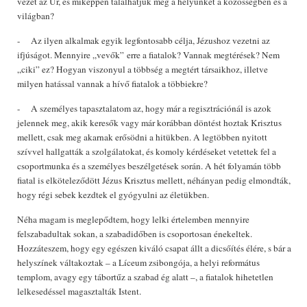
vezet az Úr, és miképpen találhatjuk meg a helyünket a közösségben és a
világban?
- Az ilyen alkalmak egyik legfontosabb célja, Jézushoz vezetni az
ifjúságot. Mennyire „vevők” erre a fiatalok? Vannak megtérések? Nem
„ciki” ez? Hogyan viszonyul a többség a megtért társaikhoz, illetve
milyen hatással vannak a hívő fiatalok a többiekre?
- A személyes tapasztalatom az, hogy már a regisztrációnál is azok
jelennek meg, akik keresők vagy már korábban döntést hoztak Krisztus
mellett, csak meg akarnak erősödni a hitükben. A legtöbben nyitott
szívvel hallgatták a szolgálatokat, és komoly kérdéseket vetettek fel a
csoportmunka és a személyes beszélgetések során. A hét folyamán több
fiatal is elköteleződött Jézus Krisztus mellett, néhányan pedig elmondták,
hogy régi sebek kezdtek el gyógyulni az életükben.
Néha magam is meglepődtem, hogy lelki értelemben mennyire
felszabadultak sokan, a szabadidőben is csoportosan énekeltek.
Hozzáteszem, hogy egy egészen kiváló csapat állt a dicsőítés élére, s bár a
helyszínek váltakoztak – a Líceum zsibongója, a helyi református
templom, avagy egy tábortűz a szabad ég alatt –, a fiatalok hihetetlen
lelkesedéssel magasztalták Istent.