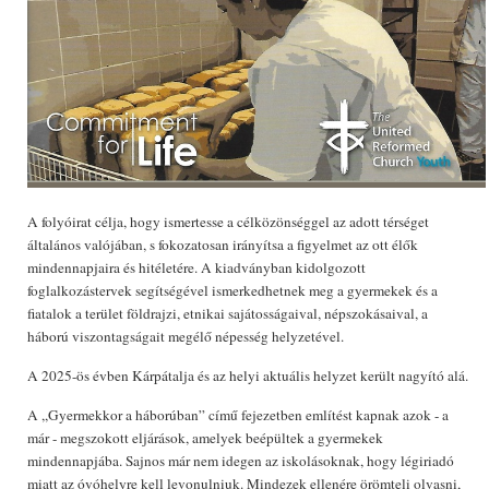
A folyóirat célja, hogy ismertesse a célközönséggel az adott térséget
általános valójában, s fokozatosan irányítsa a figyelmet az ott élők
mindennapjaira és hitéletére. A kiadványban kidolgozott
foglalkozástervek segítségével ismerkedhetnek meg a gyermekek és a
fiatalok a terület földrajzi, etnikai sajátosságaival, népszokásaival, a
háború viszontagságait megélő népesség helyzetével.
A 2025-ös évben Kárpátalja és az helyi aktuális helyzet került nagyító alá.
A ,,Gyermekkor a háborúban” című fejezetben említést kapnak azok - a
már - megszokott eljárások, amelyek beépültek a gyermekek
mindennapjába. Sajnos már nem idegen az iskolásoknak, hogy légiriadó
miatt az óvóhelyre kell levonulniuk. Mindezek ellenére örömteli olvasni,