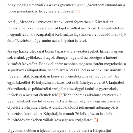
hogy megfogalmazódik a 4 éves gyermek ajkán: ,,Szeretném elmondani a
többi gyereknek is, hogy szeretem Jézust.”
[1]
Az 5., ,,Mindenkit szívesen látunk” című fejezetben a Kárpátalján
tapasztalható vendégszeretetről tájékozódhat az olvasó. Elengedhetetlen
megemlítenünk a Kárpátaljai Református Egyházkerület odaadó munkáját
és erőfeszítéseit, úgy, amint azt a folyóirat is teszi.
Az egyházkerület saját bőrén tapasztalta a veszteségeket, hiszen nagyon
sok család, gyülekezeti tagok tömege hagyta el az országot a háború
kitörését követően. Ennek ellenére azonban mégsem történt megrekedés a
sajnálkozás állapotában, hanem arra a 35 000 belső menekültre irányult a
figyelem, akik Kárpátalján kerestek menedéket, békét, nyugalmat. Az
egyházkerület 40 helyszínen biztosított szálláshelyet a belső Ukrajnából
érkezőknek, és példaértékű szolgálatkészséggel fordult a gyermekek,
idősek és a megtört életűek felé.
[2]
Több tábort és alkalmat szerveztek a
gyermekeknek enyhítve ezzel azt a terhet, amelynek megismerésére és
cipelésére kényszerültek. A családok között ruhanemű-adományok is
kiosztásra kerültek. A Kárpátalján maradt 76 lelkipásztor is a lelki
feltöltődés érdekében vállalt készségesen szolgálatot.
[3]
Ugyancsak ebben a fejezetben nyerünk betekintést a Kárpátaljai