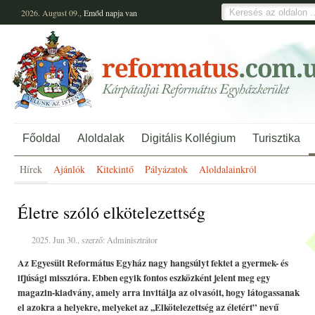
2026. August 09.,
Emőd
napja van
Főoldal
Aloldalak
Digitális Kollégium
Turisztika
Hírek
Ajánlók
Kitekintő
Pályázatok
Aloldalainkról
Életre szóló elkötelezettség
2025. Jun 30., szerző: Adminisztrátor
Az Egyesült Református Egyház nagy hangsúlyt fektet a gyermek- és
ifjúsági misszióra. Ebben egyik fontos eszközként jelent meg egy
magazin-kiadvány, amely arra invitálja az olvasóit, hogy látogassanak
el azokra a helyekre, melyeket az ,,Elkötelezettség az életért” nevű