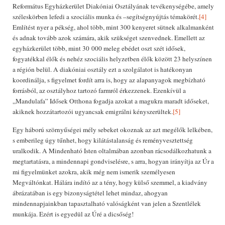
Református Egyházkerület Diakóniai Osztályának tevékenységébe, amely
széleskörben lefedi a szociális munka és –segítségnyújtás témakörét.
[4]
Említést nyer a pékség, ahol több, mint 300 kenyeret sütnek alkalmanként
és adnak tovább azok számára, akik szükséget szenvednek. Emellett az
egyházkerület több, mint 30 000 meleg ebédet oszt szét idősek,
fogyatékkal élők és nehéz szociális helyzetben élők között 23 helyszínen
a régión belül. A diakóniai osztály ezt a szolgálatot is hatékonyan
koordinálja, s figyelmet fordít arra is, hogy az alapanyagok megbízható
forrásból, az osztályhoz tartozó farmról érkezzenek. Ezenkívül a
„Mandulafa” Idősek Otthona fogadja azokat a magukra maradt időseket,
akiknek hozzátartozói ugyancsak emigrálni kényszerültek.
[5]
Egy háború szörnyűségei mély sebeket okoznak az azt megélők lelkében,
s emberileg úgy tűnhet, hogy kilátástalanság és reményvesztettség
uralkodik. A Mindenható Isten oltalmában azonban rácsodálkozhatunk a
megtartatásra, a mindennapi gondviselésre, s arra, hogyan irányítja az Úr a
mi figyelmünket azokra, akik még nem ismerik személyesen
Megváltónkat. Hálára indító az a tény, hogy külső szemmel, a kiadvány
ábrázatában is egy bizonyságtétel lehet mindaz, ahogyan
mindennapjainkban tapasztalható valóságként van jelen a Szentlélek
munkája. Ezért is egyedül az Úré a dicsőség!