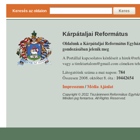
Keresés az oldalon
Keres
Kárpátaljai Református
Oldalunk a Kárpátaljai Református Egyház
gondozásában jelenik meg
A Portállal kapcsolatos kérdéseit a hirek@ref
vagy a tirektartalom@gmail.com címeken tehe
784
Látogatóink száma a mai napon:
10442654
Összesen 2008. október 8. óta :
Impresszum
/
Média Ajánlat
Copyright © 2011 Tiszáninneni Református Egyház
Minden jog fentartva. All Rights Reserved.