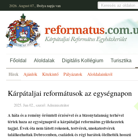
2026. August 07.,
Ibolya
napja van
Főoldal
Aloldalak
Digitális Kollégium
Turisztika
Hírek
Ajánlók
Kitekintő
Pályázatok
Aloldalainkról
Kárpátaljai reformátusok az egységnapon
2025. Jun 02., szerző: Adminisztrátor
A hála és a remény örömteli érzésével és a bizonytalanság terhével
tértek haza az egységnapról a kárpátaljai református gyülekezetek
tagjai. Évek óta nem látott rokonok, testvérek, unokatestvérek
találkozhattak Debrecenben, családok és régi barátok ölelhették hosszú