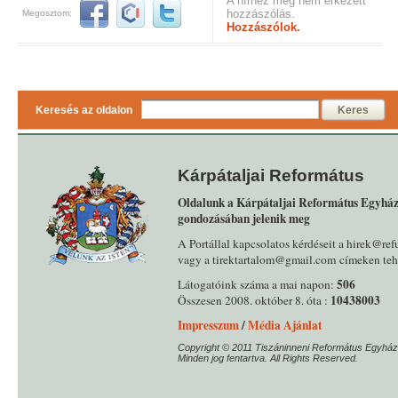
A hírhez még nem érkezett
hozzászólás.
Megosztom:
Hozzászólok.
Keresés az oldalon
Keres
Kárpátaljai Református
Oldalunk a Kárpátaljai Református Egyház
gondozásában jelenik meg
A Portállal kapcsolatos kérdéseit a hirek@ref
vagy a tirektartalom@gmail.com címeken tehe
506
Látogatóink száma a mai napon:
10438003
Összesen 2008. október 8. óta :
Impresszum
/
Média Ajánlat
Copyright © 2011 Tiszáninneni Református Egyház
Minden jog fentartva. All Rights Reserved.