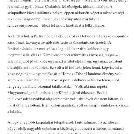
református gyűlt össze. Családok, közösségek, idősek, fiatalok. A
színpadhoz közel találtunk helyet, éppen akkor ért véget a nőszövetségi
alkalom a nagytemplomban, és a főszínpadon már folyt a
rendezvénysorozat – idézi fel az ott látottakat a lelkipásztor.
Az Erdélyből, a Partiumból, a Felvidékről és Délvidékről érkező csoportok
zászlóinak látványa tovább erősítette az összetartozás érzését. A
fertősalmásiakat az motiválta a leginkább az útra kelésre, hogy
megmutassák, ők is a Kárpát-medencei református közösség tagjai. –
Kárpátaljáról jövünk, de ugyanazt a hitet éljük meg, ugyanazt az Istent
dicsérjük, mint a többiek. Ez volt a fő indíték: jelen lenni, képviselni a
közösségünket – nyomatékosítja Homoki Tibor. Hatalmas élmény volt
számukra a kárpátaljai találkozási pont a debreceni Nádor téren, ahol
rengeteg baráttal, rokonnal találkoztak. – Volt, aki már régóta
Magyarországon él, mások épp Kárpátaljáról érkeztek. Ezek a
találkozások szavakkal alig leírhatók: volt, akit évek óta nem láttam, és
most ott állt előttem. Isten külön ajándéka volt ez a nap – emlékezik vissza
a lelkész.
Ahogy a legtöbb kárpátaljai településről, Fertősalmásról is az idősek
képviselték nagyobb számban a közösséget, de azért a húszas-harmincas