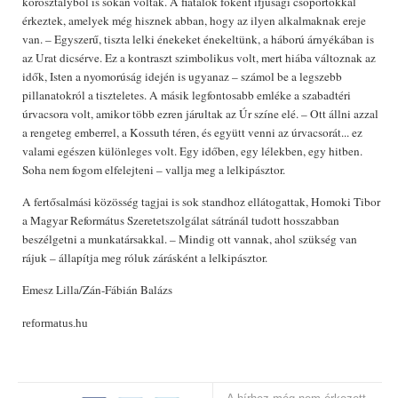
korosztályból is sokan voltak. A fiatalok főként ifjúsági csoportokkal
érkeztek, amelyek még hisznek abban, hogy az ilyen alkalmaknak ereje
van. – Egyszerű, tiszta lelki énekeket énekeltünk, a háború árnyékában is
az Urat dicsérve. Ez a kontraszt szimbolikus volt, mert hiába változnak az
idők, Isten a nyomorúság idején is ugyanaz – számol be a legszebb
pillanatokról a tiszteletes. A másik legfontosabb emléke a szabadtéri
úrvacsora volt, amikor több ezren járultak az Úr színe elé. – Ott állni azzal
a rengeteg emberrel, a Kossuth téren, és együtt venni az úrvacsorát... ez
valami egészen különleges volt. Egy időben, egy lélekben, egy hitben.
Soha nem fogom elfelejteni – vallja meg a lelkipásztor.
A fertősalmási közösség tagjai is sok standhoz ellátogattak, Homoki Tibor
a Magyar Református Szeretetszolgálat sátránál tudott hosszabban
beszélgetni a munkatársakkal. – Mindig ott vannak, ahol szükség van
rájuk – állapítja meg róluk zárásként a lelkipásztor.
Emesz Lilla/Zán-Fábián Balázs
reformatus.hu