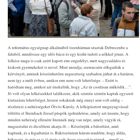
A református egységnap alkalmából tizenhárman utaztak Debrecenbe a
faluból, mindössze egy idős bácsi és egy kisfiú tudott a nőkkel jönni. A
lelkész maga is csak azért kapott erre engedélyt, mert nagycsaládos és
kiskorú gyermekeket is nevel. Mint mondja, szerencsére elfogadták a
kérvényét, aminek köszönhetően augusztusig szabadon járhat át a határon,
nem így a múlt évben, amikor erre nem volt lehetősége. – Ezért is
hatódtam meg, amikor azt énekeltük, hogy „Az úr csodásan működik…”.
Jó volt olyan lelkészekkel találkozni, akik szintén szintén kaptak egyszeri
kiutazásra lehetőséget, hiszen sokaknak még ennyi sem volt eddig –
részletezi a nehézségeket Ötvös Károly. A lelkipásztort megnyugvással
töltötte el Steinbach József püspök igehirdetése, amely azt üzente, hogy
minden nehézség ellenére Istennek még van népe, amely vágyik rá,
magasztalni és dicsőíteni akarja őt. – Köszönjük a bátorítást, amit
kaptunk, és a fogadtatást is. Ráköszöntem három rendőrre, hogy áldás,
békesség, és már az is jó érzés volt, hogy visszaköszöntek – mesél az