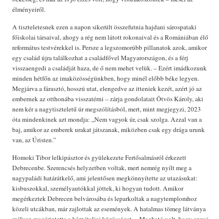
élményeiről.
A tiszteletesnek ezen a napon sikerült összefutnia hajdani sárospataki
főiskolai társaival, ahogy a rég nem látott rokonaival és a Romániában élő
református testvérekkel is. Persze a legszomorúbb pillanatok azok, amikor
egy család újra találkozhat a családfővel Magyarországon, és a férj
visszaengedi a családját haza, de ő nem mehet velük. – Ezért imádkozunk
minden hétfőn az imaközösségünkben, hogy minél előbb béke legyen.
Megjárva a fárasztó, hosszú utat, elengedve az itteniek kezét, azért jó az
embernek az otthonába visszatérni – zárja gondolatait Ötvös Károly, aki
nem kér a nagytiszteletű úr megszólításból, mert, mint megjegyzi, 2023
óta mindenkinek azt mondja: „Nem vagyok úr, csak szolga. Azzal van a
baj, amikor az emberek urakat játszanak, miközben csak egy drága urunk
van, az Úristen.”
Homoki Tibor lelkipásztor és gyülekezete Fertősalmásról érkezett
Debrecenbe. Szerencsés helyzetben voltak, mert nemrég nyílt meg a
nagypaládi határátkelő, ami jelentősen megkönnyítette az utazásukat:
kisbuszokkal, személyautókkal jöttek, ki hogyan tudott. Amikor
megérkeztek Debrecen belvárosába és leparkoltak a nagytemplomhoz
közeli utcákban, már zajlottak az események. A hatalmas tömeg látványa
mélyen megérintette a kárpátaljai közösséget. – Megható volt, hogy ennyi