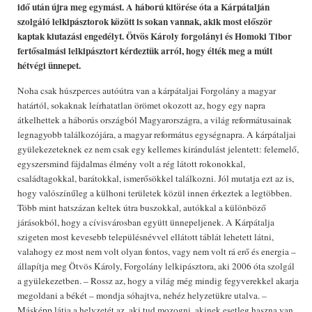
idő után újra meg egymást. A háború kitörése óta a Kárpátalján
szolgáló lelkipásztorok között is sokan vannak, akik most először
kaptak kiutazási engedélyt. Ötvös Károly forgolányi és Homoki Tibor
fertősalmási lelkipásztort kérdeztük arról, hogy élték meg a múlt
hétvégi ünnepet.
Noha csak húszperces autóútra van a kárpátaljai Forgolány a magyar
határtól, sokaknak leírhatatlan örömet okozott az, hogy egy napra
átkelhettek a háborús országból Magyarországra, a világ reformátusainak
legnagyobb találkozójára, a magyar református egységnapra. A kárpátaljai
gyülekezeteknek ez nem csak egy kellemes kirándulást jelentett: felemelő,
egyszersmind fájdalmas élmény volt a rég látott rokonokkal,
családtagokkal, barátokkal, ismerősökkel találkozni. Jól mutatja ezt az is,
hogy valószínűleg a külhoni területek közül innen érkeztek a legtöbben.
Több mint hatszázan keltek útra buszokkal, autókkal a különböző
járásokból, hogy a cívisvárosban együtt ünnepeljenek. A Kárpátalja
szigeten most kevesebb településnévvel ellátott táblát lehetett látni,
valahogy ez most nem volt olyan fontos, vagy nem volt rá erő és energia –
állapítja meg Ötvös Károly, Forgolány lelkipásztora, aki 2006 óta szolgál
a gyülekezetben. – Rossz az, hogy a világ még mindig fegyverekkel akarja
megoldani a békét – mondja sóhajtva, nehéz helyzetükre utalva. –
Másképp látja a helyzetét az, aki tud mozogni, akinek esetleg haszna van