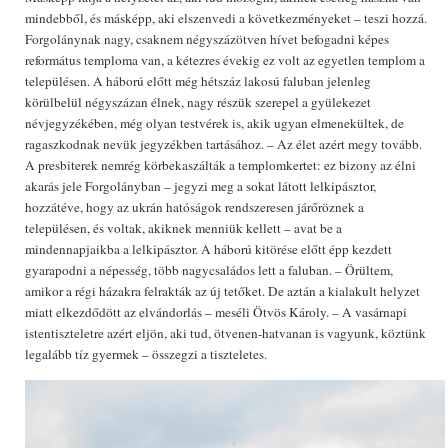
mindebből, és másképp, aki elszenvedi a következményeket – teszi hozzá.
Forgolánynak nagy, csaknem négyszázötven hívet befogadni képes
református temploma van, a kétezres évekig ez volt az egyetlen templom a
településen. A háború előtt még hétszáz lakosú faluban jelenleg
körülbelül négyszázan élnek, nagy részük szerepel a gyülekezet
névjegyzékében, még olyan testvérek is, akik ugyan elmenekültek, de
ragaszkodnak nevük jegyzékben tartásához. – Az élet azért megy tovább.
A presbiterek nemrég körbekaszálták a templomkertet: ez bizony az élni
akarás jele Forgolányban – jegyzi meg a sokat látott lelkipásztor,
hozzátéve, hogy az ukrán hatóságok rendszeresen járőröznek a
településen, és voltak, akiknek menniük kellett – avat be a
mindennapjaikba a lelkipásztor. A háború kitörése előtt épp kezdett
gyarapodni a népesség, több nagycsaládos lett a faluban. – Örültem,
amikor a régi házakra felrakták az új tetőket. De aztán a kialakult helyzet
miatt elkezdődött az elvándorlás – meséli Ötvös Károly. – A vasárnapi
istentiszteletre azért eljön, aki tud, ötvenen-hatvanan is vagyunk, köztünk
legalább tíz gyermek – összegzi a tiszteletes.