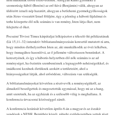
nem maradnak előtte észrevétlenek. Ahogyan Ráhel gyermeke a
szomorúság fiából (Benóni) az erő fiává (Benjámin) válik, ahogyan az
üldözött izraeli nép hazatért, ahogyan a betlehemi gyermekgyilkosságok
után Jézus visszatért Izrael földjére, úgy a jelenleg a háború fájdalmai és
terhe közepette élő nők számára is van remény, Isten látja őket, nem
felejtette el őket.
Pocsainé Tövissi Tímea kárpátaljai lelkipásztor a tékozló fiú példázatának
(Lk 15,11–32) interaktív bibliatanulmányozásán keresztül mutatott rá arra,
hogy minden élethelyzetben Isten az, aki munkálkodik az övéi lelkében,
hogy önmagához hasonlóvá, az ő jellemére változtasson bennünket. A
keresztyének, és így a háborús helyzetben élő nők számára is az ad
reménységet, ha őszintén szembenéznek a legnagyobb nehézségeikkel, és
imádkozni kezdnek életüknek azokért a területeiért, ahol a
hiányosságaikat látják, ahol erősödésre, változásra van szükségük.
A bibliatanulmányokat követően a résztvevők a reménységükről, az
álmaikról beszélgettek és megosztották egymással, hogy mi az a hang,
amit szeretnék, ha az egyházak és a szélesebb világ is meghallana. A
konferencia úrvacsorai közösséggel zárult.
A konferencia lezárását követően április 6-án a magyar és az északír
vendégek a NESSL Bejrúthöz közeli, rabiehi gyülekezetében vettek részt