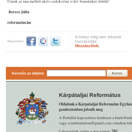
Urunk az ima mellett aktív cselekvésre is hív bennünket őértük!
Berecz Júlia
reformatus.hu
A hírhez még nem érkezett
hozzászólás.
Megosztom:
Hozzászólok.
Keresés az oldalon
Keres
Kárpátaljai Református
Oldalunk a Kárpátaljai Református Egyház
gondozásában jelenik meg
A Portállal kapcsolatos kérdéseit a hirek@ref
vagy a tirektartalom@gmail.com címeken tehe
781
Látogatóink száma a mai napon: