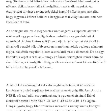
meg. Története ezért bátorító és cselekvésre ösztönző lehet azoknak a
nőknek, akik sokszor talán kiszolgáltatottnak érzik magukat. Az
ószövetségi történet a gyengeségükkel harcoló nőket is arra sarkallja,
hogy legyenek készen hallatni a hangjukat és rávilágítani arra, ami nem
Isten szerint való.
Az önmagunkkal való megbékélés fontosságáról és tapasztalatairól a
résztvevők egy panelbeszélgetésben osztották meg gondolataikat
egymással. A téma fontosságát jól mutatja, hogy a tapasztalataikról és
álmaikról beszélő nők több esetben is arról számoltak be, hogy a háború
foglyainak érzik magukat, hiszen a sorsukról mások döntenek. De ha egy
konfliktus véget is ér talán – ahogy az Észak-Írországban immár harminc
éve történt –, a kiszolgáltatottság, a félelem és az erőszak ki nem törölhető
lenyomatokat hagynak a lelkeken.
A másokkal és önmagunkkal való megbékélés témáját követően a
konferencia utolsó napjának fókuszában a reménység állt. Ann Artin, a
NESSL női szolgálói csoportjának tagja a gyermekeit sirató Ráhel
alakjáról beszélt 1Móz 35,16–21, Jer 31,15 és Mt 2,16–18 alapján.
Hangsúlyozta, hogy Isten számára a szenvedő asszony fontos, könnyei