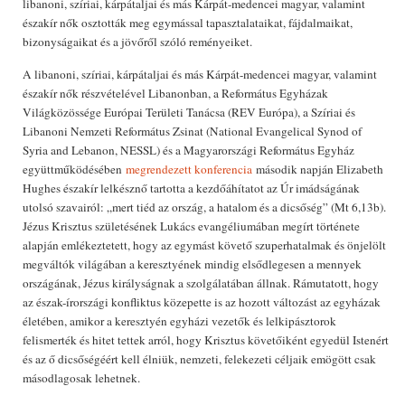
libanoni, szíriai, kárpátaljai és más Kárpát-medencei magyar, valamint
északír nők osztották meg egymással tapasztalataikat, fájdalmaikat,
bizonyságaikat és a jövőről szóló reményeiket.
A libanoni, szíriai, kárpátaljai és más Kárpát-medencei magyar, valamint
északír nők részvételével Libanonban, a Református Egyházak
Világközössége Európai Területi Tanácsa (REV Európa), a Szíriai és
Libanoni Nemzeti Református Zsinat (National Evangelical Synod of
Syria and Lebanon, NESSL) és a Magyarországi Református Egyház
együttműködésében
megrendezett konferencia
második napján Elizabeth
Hughes északír lelkésznő tartotta a kezdőáhítatot az Úr imádságának
utolsó szavairól: „mert tiéd az ország, a hatalom és a dicsőség” (Mt 6,13b).
Jézus Krisztus születésének Lukács evangéliumában megírt története
alapján emlékeztetett, hogy az egymást követő szuperhatalmak és önjelölt
megváltók világában a keresztyének mindig elsődlegesen a mennyek
országának, Jézus királyságnak a szolgálatában állnak. Rámutatott, hogy
az észak-írországi konfliktus közepette is az hozott változást az egyházak
életében, amikor a keresztyén egyházi vezetők és lelkipásztorok
felismerték és hitet tettek arról, hogy Krisztus követőiként egyedül Istenért
és az ő dicsőségéért kell élniük, nemzeti, felekezeti céljaik emögött csak
másodlagosak lehetnek.