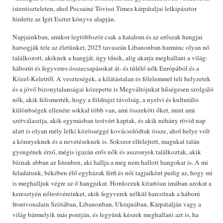
istentiszteleten, ahol Pocsainé Tövissi Tímea kárpátaljai lelkipásztor
hirdette az Igét Eszter könyve alapján.
Napjainkban, amikor legtöbbször csak a hatalom és az erőszak hangjai
harsogják tele az életünket, 2025 tavaszán Libanonban harminc olyan nő
találkozott, akiknek a hangját, úgy tűnik, alig akarja meghallani a világ:
háborút és fegyveres összecsapásokat át- és túlélő nők Európából és a
Közel-Keletről. A veszteségek, a kilátástalan és félelemmel teli helyzetek
és a jövő bizonytalanságai közepette is Megváltójukat hűségesen szolgáló
nők, akik felismerték, hogy a földrajzi távolság, a nyelvi és kulturális
különbségek ellenére sokkal több van, ami összeköti őket, mint ami
szétválasztja, akik egymásban testvért kaptak, és akik néhány rövid nap
alatt is olyan mély lelki közösséggé kovácsolódtak össze, ahol helye volt
a könnyeknek és a nevetéseknek is. Sokszor elfelejtett, magukat talán
gyengének érző, mégis igazán erős nők és asszonyok találkoztak, akik
bíznak abban az Istenben, aki hallja a meg nem hallott hangokat is. A mi
feladatunk, békében élő egyházak férfi és női tagjaiként pedig az, hogy mi
is meghalljuk végre az ő hangjukat. Hordozzuk kitartóan imában azokat a
keresztyén nőtestvéreinket, akik fegyverek nélkül harcolnak a háború
frontvonalain Szíriában, Libanonban, Ukrajnában, Kárpátalján vagy a
világ bármelyik más pontján, és legyünk készek meghallani azt is, ha