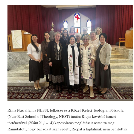
Rima Nasrallah, a NESSL lelkésze és a Közel-Keleti Teológiai Főiskola
(Near East School of Theology, NEST) tanára Ricpa kevésbé ismert
történetével (2Sám 21,1–14) kapcsolatos meglátásait osztotta meg.
Rámutatott, hogy bár sokat szenvedett, Ricpát a fájdalmak nem bénították