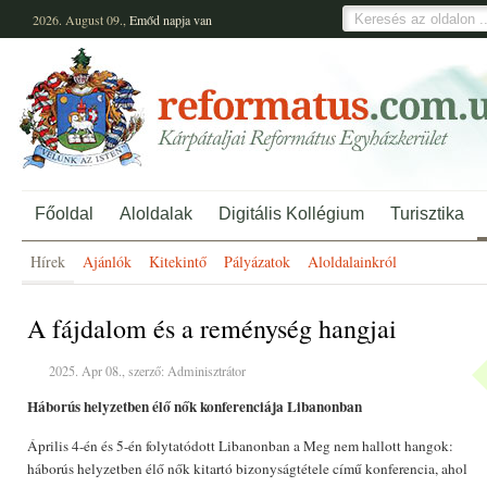
2026. August 09.,
Emőd
napja van
Főoldal
Aloldalak
Digitális Kollégium
Turisztika
Hírek
Ajánlók
Kitekintő
Pályázatok
Aloldalainkról
A fájdalom és a reménység hangjai
2025. Apr 08., szerző: Adminisztrátor
Háborús helyzetben élő nők konferenciája Libanonban
Április 4-én és 5-én folytatódott Libanonban a Meg nem hallott hangok:
háborús helyzetben élő nők kitartó bizonyságtétele című konferencia, ahol