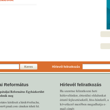
Keres
Hírlevél feliratkozás
ai Református
Hírlevél feliratkozás
Ha szeretne feliratkozni heti
pátaljai Református Egyházkerület
hírlevelünkre, értesülni oldalunkat
elenik meg
érintő fejlesztésekről, friss hírekről, a
olatos kérdéseit a hirek@refua.hu,
következő mezőben megadhatja e-
alom@gmail.com címeken teheti fel.
mail címét: