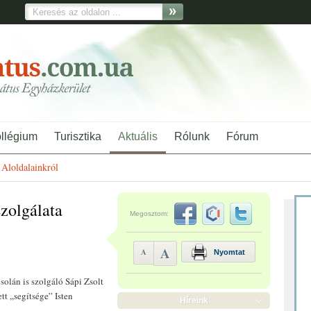
ollégium
Turisztika
Aktuális
Rólunk
Fórum
Aloldalainkról
szolgálata
Megosztom:
A
A
Nyomtat
olán is szolgáló Sápi Zsolt
t ,,segítsége” Isten
Híreink