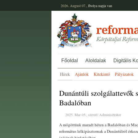
2026. August 07.,
Ibolya
napja van
Főoldal
Aloldalak
Digitális K
Hírek
Ajánlók
Kitekintő
Pályázatok
Dunántúli szolgálattevők 
Badalóban
2025. Mar 05., szerző: Adminisztrátor
A mögöttünk maradt héten a Badalóban és Macs
református lelkipásztornak a Dunántúlról érkezet
igéjének hirdetésében.