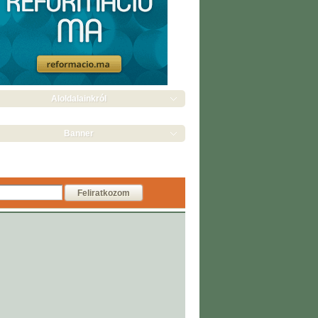
Aloldalainkról
Banner
Feliratkozom