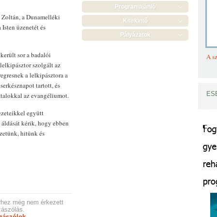
Programajánló
Zoltán, a Dunamelléki
Kitekintő
Isten üzenetét és
Pályázatok
került sor a badalói
A sz
elkipásztor szolgált az
egresnek a lelkipásztora a
serkésznapot tartott, és
ES
atalokkal az evangéliumot.
zeteikkel együtt
n áldását kérik, hogy ebben
zetünk, hitünk és
rhez még nem érkezett
ászólás.
zászólok.