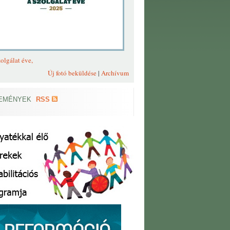
olgálat éve,
Új fotó beküldése
|
Archívum
EMÉNYEK
RSS