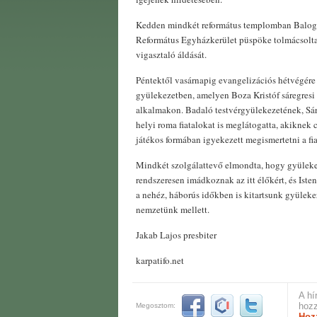
Kedden mindkét református templomban Balog 
Református Egyházkerület püspöke tolmácsolta 
vigasztaló áldását.
Péntektől vasárnapig evangelizációs hétvégére 
gyülekezetben, amelyen Boza Kristóf sáregresi l
alkalmakon. Badaló testvérgyülekezetének, Sár
helyi roma fiatalokat is meglátogatta, akiknek c
játékos formában igyekezett megismertetni a fi
Mindkét szolgálattevő elmondta, hogy gyüleke
rendszeresen imádkoznak az itt élőkért, és Iste
a nehéz, háborús időkben is kitartsunk gyüleke
nemzetünk mellett.
Jakab Lajos presbiter
karpatifo.net
A hí
hozz
Megosztom:
Hoz