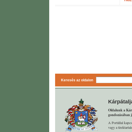
Keresés az oldalon
Kárpátalj
Oldalunk a Kár
gondozásában j
A Portállal kapcs
vagy a tirektart