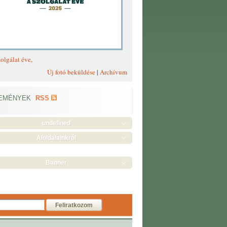
olgálat éve,
Új fotó beküldése
|
Archívum
EMÉNYEK
RSS
undefined
Aloldalainkról
Banner
Feliratkozom