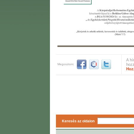
A hí
hozz
Megosztom:
Hoz
Keresés az oldalon