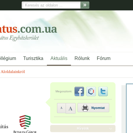
ollégium
Turisztika
Aktuális
Rólunk
Fórum
Aloldalainkról
Megosztom:
A
A
Nyomtat
Híreink