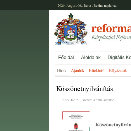
2026. August 06.,
Berta
,
Bettina
napja van
Főoldal
Aloldalak
Digitális K
Hírek
Ajánlók
Kitekintő
Pályázatok
Köszönetnyilvánítás
2025. Jan 21., szerző: Adminisztrátor