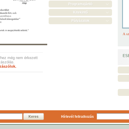
Programajánló
Kitekintő
Pályázatok
A sz
ES
rhez még nem érkezett
ászólás.
zászólok.
Keres
Hírlevél feliratkozás