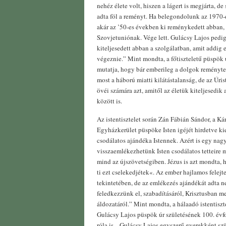
nehéz élete volt, hiszen a lágert is megjárta, d
adta föl a reményt. Ha belegondolunk az 1970
akár az ’50-es években ki reménykedett abban,
Szovjetuniónak. Vége lett. Gulácsy Lajos pedi
kiteljesedett abban a szolgálatban, amit addig
végeznie.” Mint mondta, a főtiszteletű püspök úr
mutatja, hogy bár emberileg a dolgok reményte
most a háború miatti kilátástalanság, de az Úris
övéi számára azt, amitől az életük kiteljesedi
között is.
Az istentisztelet során Zán Fábián Sándor, a Ká
Egyházkerület püspöke Isten igéjét hirdetve k
csodálatos ajándéka Istennek. Azért is egy nag
visszaemlékezhetünk Isten csodálatos tetteire 
mind az újszövetségiben. Jézus is azt mondta,
ti ezt cselekedjétek«. Az ember hajlamos felejte
tekintetében, de az emlékezés ajándékát adta n
feledkezzünk el, szabadításáról, Krisztusban me
áldozatáról.” Mint mondta, a hálaadó istentisz
Gulácsy Lajos püspök úr születésének 100. év
róla is. „Gulácsy Lajos egyszerű gyerekként szül