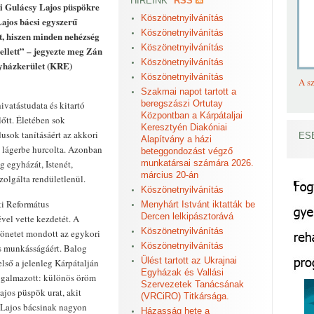
HÍREINK
RSS
ai Gulácsy Lajos püspökre
Köszönetnyilvánítás
ajos bácsi egyszerű
Köszönetnyilvánítás
tt, hiszen minden nehézség
Köszönetnyilvánítás
mellett” – jegyezte meg Zán
Köszönetnyilvánítás
yházkerület (KRE)
Köszönetnyilvánítás
A sz
Szakmai napot tartott a
beregszászi Ortutay
ivatástudata és kitartó
Központban a Kárpátaljai
lőtt. Életében sok
Keresztyén Diakóniai
usok tanításáért az akkori
ES
Alapítvány a házi
 lágerbe hurcolta. Azonban
beteggondozást végző
g egyházát, Istenét,
munkatársai számára 2026.
március 20-án
szolgálta rendületlenül.
Köszönetnyilvánítás
ki Református
Menyhárt Istvánt iktatták be
Dercen lelkipásztorává
el vette kezdetét. A
Köszönetnyilvánítás
zönetet mondott az egykori
Köszönetnyilvánítás
s munkásságáért. Balog
Ülést tartott az Ukrajnai
lső a jelenleg Kárpátalján
Egyházak és Vallási
fogalmazott: különös öröm
Szervezetek Tanácsának
ajos püspök urat, akit
(VRCiRO) Titkársága.
r Lajos bácsinak nagyon
Házasság hete a