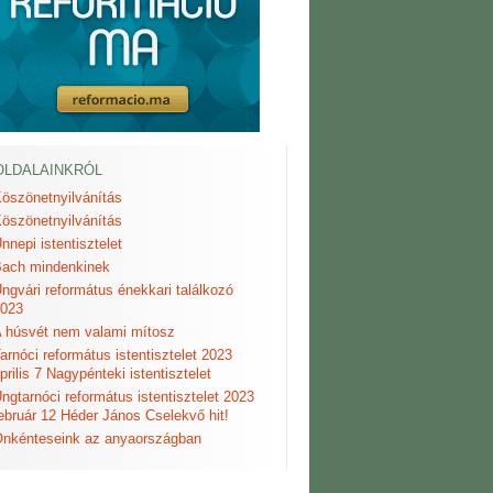
OLDALAINKRÓL
öszönetnyilvánítás
öszönetnyilvánítás
nnepi istentisztelet
ach mindenkinek
ngvári református énekkari találkozó
023
 húsvét nem valami mítosz
arnóci református istentisztelet 2023
prilis 7 Nagypénteki istentisztelet
ngtarnóci református istentisztelet 2023
ebruár 12 Héder János Cselekvő hit!
nkénteseink az anyaországban