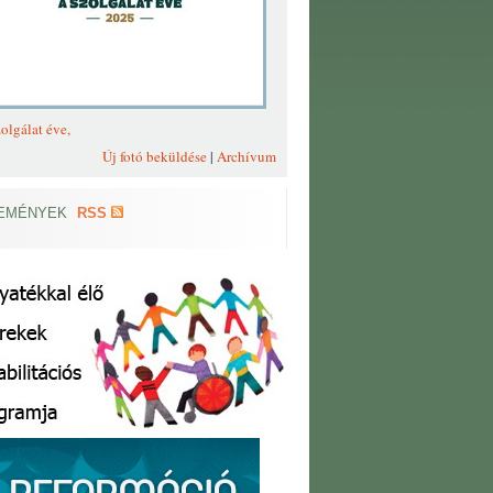
olgálat éve,
Új fotó beküldése
|
Archívum
EMÉNYEK
RSS