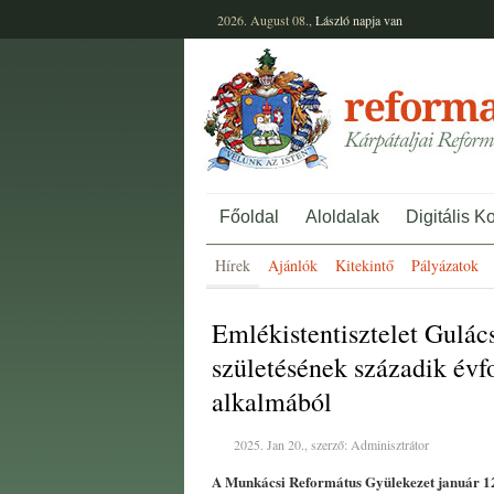
2026. August 08.,
László
napja van
Főoldal
Aloldalak
Digitális K
Hírek
Ajánlók
Kitekintő
Pályázatok
Emlékistentisztelet Gulác
születésének századik évf
alkalmából
2025. Jan 20., szerző: Adminisztrátor
A Munkácsi Református Gyülekezet január 12-