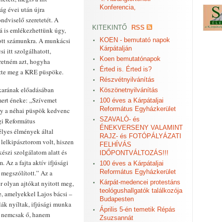
Konferencia,
lág évei után újra
ondviselő szeretetét. A
KITEKINTŐ
RSS
 rá is emlékezhettünk úgy,
adott számunkra. A munkácsi
KOEN - bemutató napok
Kárpátalján
i itt szolgálhatott,
Koen bemutatónapok
eretném azt, hogyha
Érted is. Érted is?
zte meg a KRE püspöke.
Részvétnyilvánítás
karának elő­adásában
Köszönetnyilvánítás
mert éneke: „Szívemet
100 éves a Kárpátaljai
Református Egyházkerület
y a néhai püspök kedvenc
SZAVALÓ- és
egi Református
ÉNEKVERSENY VALAMINT
lyes élmények által
RAJZ- és FOTÓPÁLYÁZATI
 lelkipásztorom volt, hiszen
FELHÍVÁS
észi szolgálatom alatt és
IDŐPONTVÁLTOZÁS!!!
 Az a fajta aktív ifjúsági
100 éves a Kárpátaljai
Református Egyházkerület
megszólított.” Az a
Kárpát-medencei protestáns
r olyan ajtókat nyitott meg,
teológushallgatók találkozója
, amelyekkel Lajos bácsi –
Budapesten
lák nyíltak, ifjúsági munka
Április 5-én temetik Répás
án nemcsak ő, hanem
Zsuzsannát