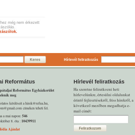
rhez még nem érkezett
ászólás.
zászólok.
Keres
Hírlevél feliratkozás
ai Református
Hírlevél feliratkozás
Ha szeretne feliratkozni heti
pátaljai Református Egyházkerület
hírlevelünkre, értesülni oldalunkat
elenik meg
érintő fejlesztésekről, friss hírekről, a
olatos kérdéseit a hirek@refua.hu,
következő mezőben megadhatja e-
alom@gmail.com címeken teheti fel.
mail címét:
ma a mai napon:
546
któber 8. óta :
10439911
Feliratkozom
édia Ajánlat