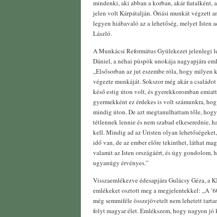
mindenki, aki abban a korban, akár fiatalként, 
jelen volt Kárpátalján. Óriási munkát végzett 
legyen hiábavaló az a lehetőség, melyet Isten 
László.
A Munkácsi Református Gyülekezet jelenlegi l
Dániel, a néhai püspök unokája nagyapjára em
„Elsősorban az jut eszembe róla, hogy milyen k
végezte munkáját. Sokszor még akár a családot i
késő estig úton volt, és gyerekkoromban emiatt 
gyermekként ez érdekes is volt számunkra, ho
mindig úton. De azt megtanulhattam tőle, hog
tétlennek lennie és nem szabad elkeserednie,
kell. Mindig ad az Úristen olyan lehetőségeke
idő van, de az ember előre tekinthet, láthat mag
valamit az Isten országáért, és úgy gondolom, h
ugyanúgy érvényes.”
Visszaemlékezve édesapjára Gulácsy Géza, a 
emlékeket osztott meg a megjelentekkel: „A ’6
még semmiféle összejövetelt nem lehetett tart
folyt magyar élet. Emlékszem, hogy nagyon jó 