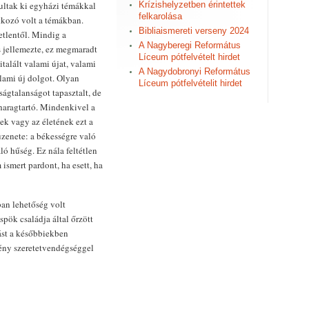
ultak ki egyházi témákkal
Krízishelyzetben érintettek
felkarolása
tkozó volt a témákban.
Bibliaismereti verseny 2024
etlentől. Mindig a
A Nagyberegi Református
 jellemezte, ez megmaradt
Líceum pótfelvételt hirdet
italált valami újat, valami
A Nagydobronyi Református
lami új dolgot. Olyan
Líceum pótfelvételit hirdet
ágtalanságot tapasztalt, de
haragtartó. Mindenkivel a
ek vagy az életének ezt a
üzenete: a békességre való
ló hűség. Ez nála feltétlen
 ismert pardont, ha esett, ha
ban lehetőség volt
spök családja által őrzött
tást a későbbiekben
mény szeretetvendégséggel