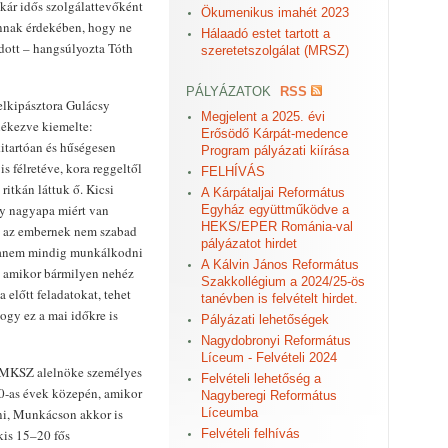
akár idős szolgálattevőként
Ökumenikus imahét 2023
annak érdekében, hogy ne
Hálaadó estet tartott a
adott – hangsúlyozta Tóth
szeretetszolgálat (MRSZ)
PÁLYÁZATOK
RSS
elkipásztora Gulácsy
Megjelent a 2025. évi
lékezve kiemelte:
Erősödő Kárpát-medence
itartóan és hűségesen
Program pályázati kiírása
s félretéve, kora reggeltől
FELHÍVÁS
ritkán láttuk ő. Kicsi
A Kárpátaljai Református
gy nagyapa miért van
Egyház együttműködve a
HEKS/EPER Románia-val
y az embernek nem szabad
pályázatot hirdet
 hanem mindig munkálkodni
A Kálvin János Református
t, amikor bármilyen nehéz
Szakkollégium a 2024/25-ös
a előtt feladatokat, tehet
tanévben is felvételt hirdet.
ogy ez a mai időkre is
Pályázati lehetőségek
Nagydobronyi Református
Líceum - Felvételi 2024
KMKSZ alelnöke személyes
Felvételi lehetőség a
0-as évek közepén, amikor
Nagyberegi Református
ani, Munkácson akkor is
Líceumba
kis 15–20 fős
Felvételi felhívás