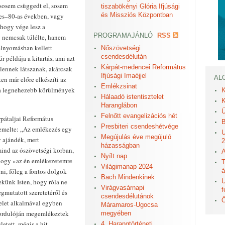
e sosem csüggedt el, sosem
tiszabökényi Glória Ifjúsági
és Missziós Központban
-es–80-as években, vagy
 hogy vége lesz a
PROGRAMAJÁNLÓ
RSS
g nemcsak túlélte, hanem
 elnyomásban kellett
Nőszövetségi
csendesdélután
 példája a kitartás, ami azt
Kárpát-medencei Református
lennek látszanak, akárcsak
Ifjúsági Imaéjjel
AL
ten már előre elkészíti az
Emlékzsinat
k a legnehezebb körülmények
K
Hálaadó istentisztelet
K
Haranglábon
Ü
Felnőtt evangelizációs hét
rpátaljai Református
B
Presbiteri csendeshétvége
iemelte: „Az emlékezés egy
U
Megújulás éve megújuló
y ajándék, mert
2
házasságban
mind az ószövetségi korban,
A
Nyílt nap
 hogy »az én emlékezetemre
T
Világimanap 2024
ni, főleg a fontos dolgok
á
Bach Mindenkinek
ekünk Isten, hogy róla ne
U
Virágvasárnapi
f
gmutatott szeretetéről és
csendesdélutánok
Ö
telet alkalmával egyben
Máramaros-Ugocsa
fordulóján megemlékeztek
megyében
etett, mégis a hit
4. Harangtörténeti