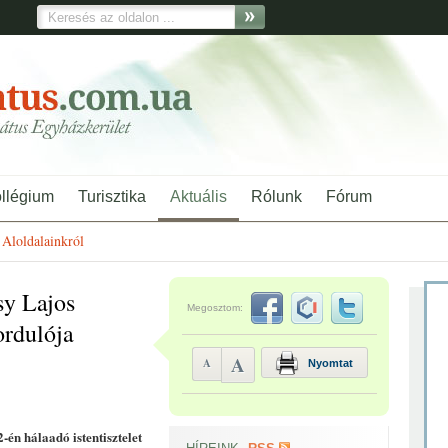
ollégium
Turisztika
Aktuális
Rólunk
Fórum
Aloldalainkról
sy Lajos
Megosztom:
ordulója
A
A
Nyomtat
én hálaadó istentisztelet