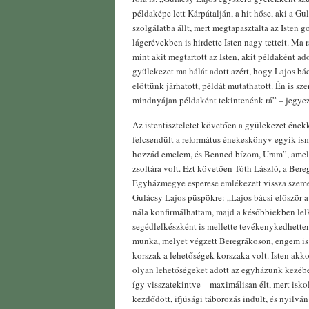
példaképe lett Kárpátalján, a hit hőse, aki a Gu
szolgálatba állt, mert megtapasztalta az Isten g
láger­években is hirdette Isten nagy tetteit. Ma
mint akit megtartott az Isten, akit példaként 
gyülekezet ma hálát adott azért, hogy Lajos bács
előttünk járhatott, példát mutathatott. Én is sz
mindnyájan példaként tekintenénk rá” – jegye
Az istentiszteletet követően a gyülekezet ének
felcsendült a református énekeskönyv egyik is
hozzád emelem, és Benned bízom, Uram”, amel
zsoltára volt. Ezt követően Tóth László, a Ber
Egyházmegye esperese emlékezett vissza szemé
Gulácsy Lajos püspökre: „Lajos bácsi először a
nála konfirmálhattam, majd a későbbiekben lelk
segédlelkészként is mellette tevékenykedhettem.
munka, melyet végzett Beregrákoson, engem is 
korszak a lehetőségek korszaka volt. Isten akko
olyan lehetőségeket adott az egyházunk kezébe
így visszatekintve – maximálisan élt, mert isko
kezdődött, ifjúsági táborozás indult, és nyilv