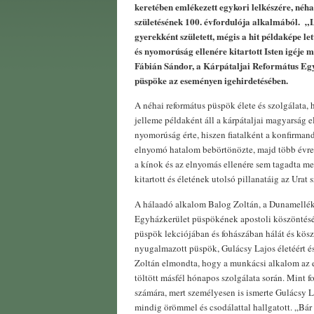
keretében emlékezett egykori lelkészére, néh
születésének 100. évfordulója alkalmából. „L
gyerekként született, mégis a hit példaképe le
és nyomorúság ellenére kitartott Isten igéje 
Fábián Sándor, a Kárpátaljai Református Eg
püspöke az eseményen igehirdetésében.
A néhai református püspök élete és szolgálata, h
jelleme példaként áll a kárpátaljai magyarság e
nyomorúság érte, hiszen fiatalként a konfirmand
elnyomó hatalom bebörtönözte, majd több évre
a kínok és az elnyomás ellenére sem tagadta me
kitartott és életének utolsó pillanatáig az Urat 
A hálaadó alkalom Balog Zoltán, a Dunamellé
Egyházkerület püspökének apostoli köszöntésév
püspök lekciójában és fohászában hálát és kös
nyugalmazott püspök, Gulácsy Lajos életéért é
Zoltán elmondta, hogy a munkácsi alkalom az e
töltött másfél hónapos szolgálata során. Mint 
számára, mert személyesen is ismerte Gulácsy L
mindig örömmel és csodálattal hallgatott. „Bá