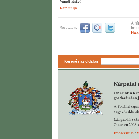
Váradi Enikő
Kárpátalja
A hí
hozz
Megosztom:
Hoz
Keresés az oldalon
Kárpátalj
Oldalunk a Kár
gondozásában j
A Portállal kapcs
vagy a tirektart
Látogatóink szá
Összesen 2008. o
Impresszum
/
M