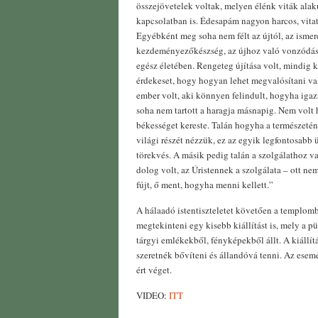
összejövetelek voltak, melyen élénk viták alak
kapcsolatban is. Édesapám nagyon harcos, vita
Egyébként meg soha nem félt az újtól, az ismer
kezdeményezőkészség, az újhoz való vonzódás
egész életében. Rengeteg újítása volt, mindig k
érdekeset, hogy hogyan lehet megvalósítani va
ember volt, aki könnyen felindult, hogyha igazs
soha nem tartott a haragja másnapig. Nem volt 
békességet kereste. Talán hogyha a természetén
világi részét nézzük, ez az egyik legfontosabb 
törekvés. A másik pedig talán a szolgálathoz va
dolog volt, az Úristennek a szolgálata – ott nem
fújt, ő ment, hogyha menni kellett.”
A hálaadó istentiszteletet követően a templom
megtekinteni egy kisebb kiállítást is, mely a pü
tárgyi emlékekből, fényképekből állt. A kiállí
szeretnék bővíteni és állandóvá tenni. Az ese
ért véget.
VIDEO:
ITT