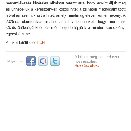
megemlékezés kivételes alkalmat teremt arra, hogy együtt éljük meg
és ünnepeljük a keresztények közös hitét a zsinaton megfogalmazott
hitvallás szerint - azt a hitet, amely mindmáig eleven és termékeny. A
2025-ös ökumenikus imahét arra hív bennünket, hogy merítsünk
közös örökségünkből, és még beljebb lépjünk a minden keresztényt
egyesítő hitbe.
A füzet letölthető:
HUN
A hírhez még nem érkezett
hozzászólás.
Megosztom:
Hozzászólok.