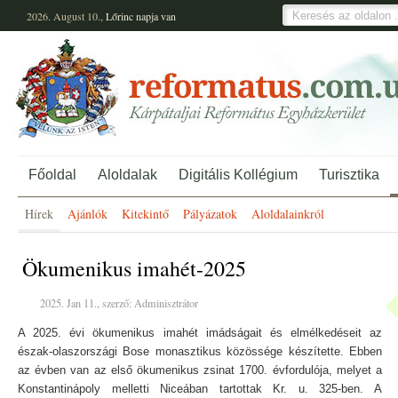
2026. August 10.,
Lőrinc
napja van
Főoldal
Aloldalak
Digitális Kollégium
Turisztika
Hírek
Ajánlók
Kitekintő
Pályázatok
Aloldalainkról
Ökumenikus imahét-2025
2025. Jan 11., szerző: Adminisztrátor
A 2025. évi ökumenikus imahét imádságait és elmélkedéseit az
észak-olaszországi Bose monasztikus közössége készítette. Ebben
az évben van az első ökumenikus zsinat 1700. évfordulója, melyet a
Konstantinápoly melletti Niceában tartottak Kr. u. 325-ben. A