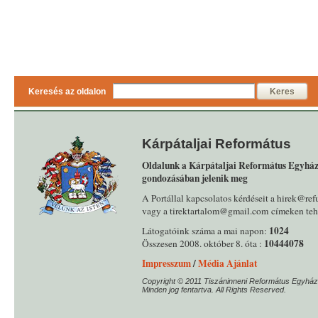
Keresés az oldalon
Keres
Kárpátaljai Református
Oldalunk a Kárpátaljai Református Egyház
gondozásában jelenik meg
A Portállal kapcsolatos kérdéseit a hirek@ref
vagy a tirektartalom@gmail.com címeken tehe
1024
Látogatóink száma a mai napon:
10444078
Összesen 2008. október 8. óta :
Impresszum
/
Média Ajánlat
Copyright © 2011 Tiszáninneni Református Egyház
Minden jog fentartva. All Rights Reserved.