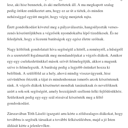
lesz, aki hisz bennetek, és aki mellettetek áll. A ma megkapott szalag
pedig örökre emlékeztet arra, hogy ez az út a tiétek, és minden
nehézséggel együtt megéri, hogy végig menjetek rajta.
Érett gondolkodást követel meg a pályaválasztás, hangsúlyozták verses-
zenés köszöntőjükben a végzősök nyomdokaiba lépő tizedikesek. És ne
feledjétek, hogy a líceumi barátságok egy egész életre szólnak.
Nagy költőink gondolatait híva segítségül a hitről, a reményről, a hűségről
és a szeretetről fogalmazták meg mondandójukat a végzős diákok. Amikor
egy-egy cselekedetünkkel mások szívét felmelegítjük, akkor a magunk
szíve is felmelegszik. A barátság pedig a legjobb énünket hozza ki
belőlünk. A szülőföld az a hely, ahová mindig visszavágyunk, hisz
szívünkben őrizzük a tájat és mindenhonnan ismerős arcok köszöntenek
ránk. A végzős diákok köszönetet mondtak tanáraiknak és nevelőiknek
azért a sok-sok segítségért, amely hozzájárult szellemi-lelki fejlődésükhöz.
Szüleiknek pedig egy-egy szál rózsával köszönték meg a féltő
gondoskodást.
Zárszavában Tóth László igazgató arra kérte a zöldszalagos diákokat, hogy
továbbra is segítsék társaikat a további felkészülésben, majd a jó Isten
áldását kérte a jelenlevőkre.