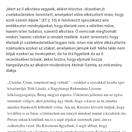
„Mert az ő alkotása vagyunk, akiket Krisztus Jézusban jó
cselekedetekre teremtett, amelyeket előre elkészített Isten, hogy
azok szerint éljünk.” (Ef 2, 10) A felolvasott igeszakasz arra
emlékeztet mindnyájunkat, hogy életünk nem a véletlen műve,
hanem Isten tudatos, szerető alkotása. Ő nemcsak megformált
minket, hanem célokat is rendelt mellénk. Azért teremtett, hogy
életünk jó cselekedetekkel legyen tele. Isten már előre elkészítette
számunkra azokat az utakat, amelyeken járnunk kell. Néha talán nem
látjuk ezeket az ösvényeket, de ha őrá figyelünk és az ő
vezetésében bízunk, akkor biztos, hogy eljutunk hozzá,
hangsúlyozta az alkalom moderátora, Molnár Szintia, az intézmény
diákja.
„Utaidat, Uram, ismertesd meg velünk” – ezekkel a szavakkal kezdte igei
köszöntőjét Tóth László, a Nagyberegi Református Líceum
lelkészigazgatója, Bereg megyei esperes. Útkeresés jellemzi ma az egész
teremtett világot, ahol jelenleg úgy tűnik, hogy a káosz az úr, mintha
minden fenekestől felfordult volna. Ám mi, Krisztus követői tudjuk, hogy
továbbra is az Isten, a történelem ura irányít mindent immár a kezdetek óta.
Persze sokan közülünk ma is a saját útjukat szeretnék járni, ám ez
zsákutcába vezet. Ha Krisztusra figyelünk, ő segít abban, hogy
megtaláljuk azt a keskeny ösvényt, amely hozzá vezet. Kedves fiatalok, ne