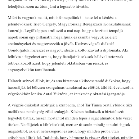
feledjétek, ezen az úton járni a legszebb hivatás.
Miért is vagyunk ma itt, mit is ünnepelünk? – tette fel a kérdést a
jelenlevőknek Trieb Gergely, Magyarország Beregszászi Konzulátusának
konzulja. Legfőképpen arról szól a mai nap, hogy a feszített tempójú
napok során egy pillanatra megálljunk és számba vegyük az elért
eredményeket és megtervezzük a jövőt. Kedves végzős diákok!
Gondoljatok merészet és nagyot, idézte a költő szavait a diplomata. Aki
felhívta a figyelmet arra is, hogy fiataljaink sok-sok hálával tartoznak
többek között azért, hogy jelenléti oktatásban van részük és
anyanyelvükön tanulhatnak.
Hálatelt szívvel állok, itt, és arra biztatom a kibocsátandó diákokat, hogy
használják fel bölcsen szorgalmas tanulással az előttük álló fél évet, szólt a
végzősökhöz Ionika Antal Viktória, az intézmény oktatási igazgatója.
A végzős diákokat szólítják a színpadra, ahol Tar Tímea osztályfőnök tűzi
mellükre a reménység zöld szalagját. Közben hallatszik a biztató szó:
legyetek bátrak, hiszen mostantól minden lépés a saját álmaitok felé vezet
titeket. Ne féljetek a kihívásoktól, mert az út során mindig tanulni fogtok –
magatokról, az élet nehézségéről és arról, hogy minden próba után
erősebben álltok fel. Tudjátok, hogy bármerre is visz az élet titeket, mindig