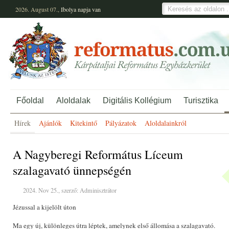
2026. August 07.,
Ibolya
napja van
Főoldal
Aloldalak
Digitális Kollégium
Turisztika
Hírek
Ajánlók
Kitekintő
Pályázatok
Aloldalainkról
A Nagyberegi Református Líceum
szalagavató ünnepségén
2024. Nov 25., szerző: Adminisztrátor
Jézussal a kijelölt úton
Ma egy új, különleges útra léptek, amelynek első állomása a szalagavató.