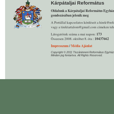
Kárpátaljai Református
Oldalunk a Kárpátaljai Református Egyház
gondozásában jelenik meg
A Portállal kapcsolatos kérdéseit a hirek@ref
vagy a tirektartalom@gmail.com címeken tehe
173
Látogatóink száma a mai napon:
10437662
Összesen 2008. október 8. óta :
Impresszum
/
Média Ajánlat
Copyright © 2011 Tiszáninneni Református Egyház
Minden jog fentartva. All Rights Reserved.