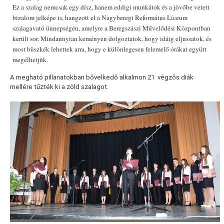
Ez a szalag nemcsak egy dísz, hanem eddigi munkátok és a jövőbe vetett
bizalom jelképe is, hangzott el a Nagyberegi Református Líceum
szalagavató ünnepségén, amelyre a Beregszászi Művelődési Központban
került sor. Mindannyian keményen dolgoztatok, hogy idáig eljussatok, és
most büszkék lehettek arra, hogy e különlegesen felemelő órákat együtt
megélhetjük.
A megható pillanatokban bővelkedő alkalmon 21 végzős diák
mellére tűzték ki a zöld szalagot.