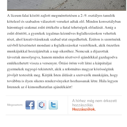
A líceum falai között zajlott megmérettetésen a 2–9. osztályos tanulók
kötelező és szabadon választott verseket adtak elő. Minden korosztályban
háromtagú szakmai zsűri értékelte a fiatal tehetségek előadását. Amíg a
zsűri döntött, a gyerekek izgalmas kézműves foglalkozásokon vehettek
részt, ahol kreativitásuknak szabad utat engedhettek. Ezúton is szeretnénk
szívből köszönetet mondani a foglalkozásokat vezetőknek, akik önzetlen
munkájukkal hozzájárultak a nap sikeréhez. Nemcsak a díjazottak
távoztak mosolyogva, hanem minden résztvevő ajándékkal gazdagodva
emlékezhetett vissza a versenyre. Óriási öröm volt látni a kárpátaljai
gyermekek ragyogó tekintetét, akik a református magyar közösségünk
jövőjét testesítik meg. Kérjük Isten áldását a szervezők munkájára, hogy
továbbra is ilyen sikeres rendezvényeket hozhassanak létre. Hála legyen
Istennek az ő kimondhatatlan ajándékáért!
A hírhez még nem érkezett
hozzászólás.
Megosztom:
Hozzászólok.