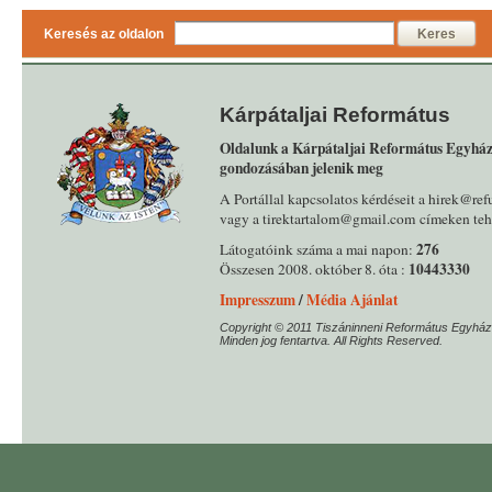
Keresés az oldalon
Keres
Kárpátaljai Református
Oldalunk a Kárpátaljai Református Egyház
gondozásában jelenik meg
A Portállal kapcsolatos kérdéseit a hirek@ref
vagy a tirektartalom@gmail.com címeken tehe
276
Látogatóink száma a mai napon:
10443330
Összesen 2008. október 8. óta :
Impresszum
/
Média Ajánlat
Copyright © 2011 Tiszáninneni Református Egyház
Minden jog fentartva. All Rights Reserved.