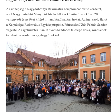
Az ünnepség a Nagydobronyi Református Templomban vette kezdetét,
ahol Nagytiszteletű Menyhárt István lelkész köszöntötte a közel 200
versenyzőt és az őket kísérő hittanoktatókat, tanárokat. Az igei szolgálatot
a Kárpátaljai Református Egyház püspöke, Főtiszteletű Zán Fábián Sándor
végezte. Az igehirdetés után, Kovács Sándor és felesége Erika, közös ének
tanulásába kezdett az egybegyűltekkel.