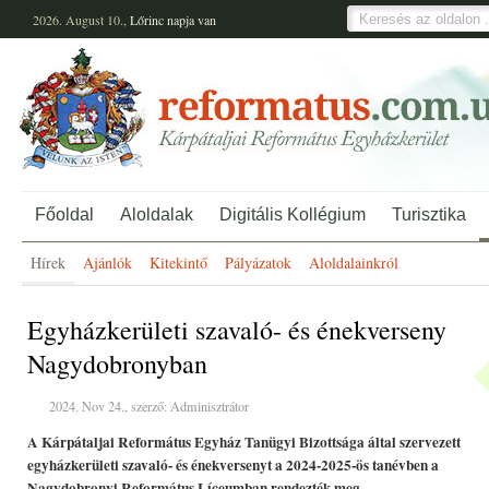
2026. August 10.,
Lőrinc
napja van
Főoldal
Aloldalak
Digitális Kollégium
Turisztika
Hírek
Ajánlók
Kitekintő
Pályázatok
Aloldalainkról
Egyházkerületi szavaló- és énekverseny
Nagydobronyban
2024. Nov 24., szerző: Adminisztrátor
A Kárpátaljai Református Egyház Tanügyi Bizottsága által szervezett
egyházkerületi szavaló- és énekversenyt a 2024-2025-ös tanévben a
Nagydobronyi Református Líceumban rendezték meg.