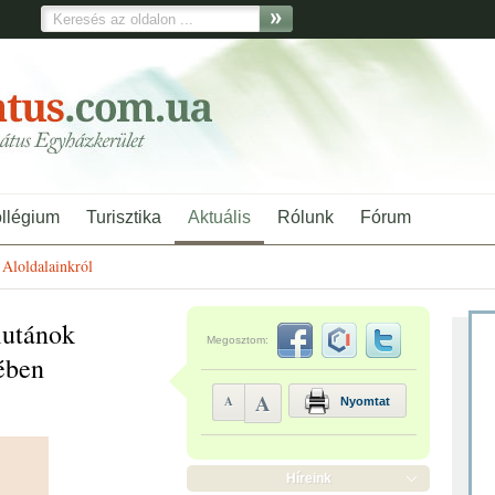
ollégium
Turisztika
Aktuális
Rólunk
Fórum
Aloldalainkról
lutánok
Megosztom:
ében
A
A
Nyomtat
Híreink