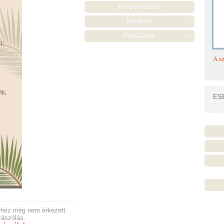
Programajánló
Kitekintő
Pályázatok
A sz
ES
rhez még nem érkezett
ászólás.