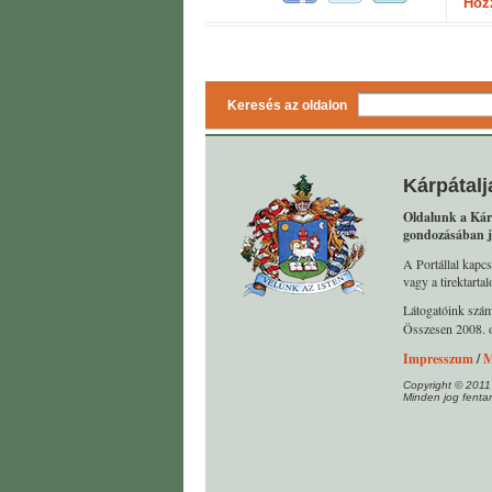
Hoz
Keresés az oldalon
Kárpátalj
Oldalunk a Kár
gondozásában j
A Portállal kapcs
vagy a tirektart
Látogatóink szá
Összesen 2008. o
Impresszum
/
M
Copyright © 2011
Minden jog fentar