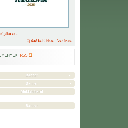
olgálat éve,
Új fotó beküldése
|
Archívum
EMÉNYEK
RSS
Banner
Banner
Aloldalainkról
Banner