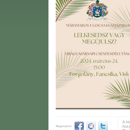
A hí
hozz
Megosztom: