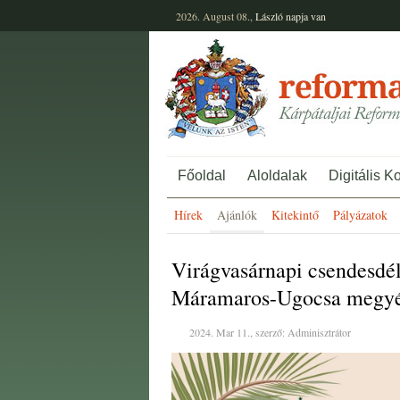
2026. August 08.,
László
napja van
Főoldal
Aloldalak
Digitális K
Hírek
Ajánlók
Kitekintő
Pályázatok
Virágvasárnapi csendesdé
Máramaros-Ugocsa megy
2024. Mar 11., szerző: Adminisztrátor