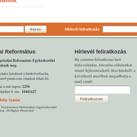
zászólok.
Keres
Hírlevél feliratkozás
ai Református
Hírlevél feliratkozás
Ha szeretne feliratkozni heti
pátaljai Református Egyházkerület
hírlevelünkre, értesülni oldalunkat
elenik meg
érintő fejlesztésekről, friss hírekről, a
olatos kérdéseit a hirek@refua.hu,
következő mezőben megadhatja e-
alom@gmail.com címeken teheti fel.
mail címét:
ma a mai napon:
2256
któber 8. óta :
10441627
Feliratkozom
édia Ajánlat
 Tiszáninneni Református Egyházkerület
tva. All Rights Reserved.