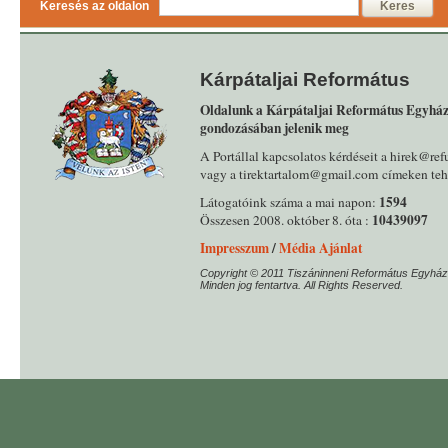
Keresés az oldalon
Keres
Kárpátaljai Református
Oldalunk a Kárpátaljai Református Egyház
gondozásában jelenik meg
A Portállal kapcsolatos kérdéseit a hirek@ref
vagy a tirektartalom@gmail.com címeken tehe
1594
Látogatóink száma a mai napon:
10439097
Összesen 2008. október 8. óta :
Impresszum
/
Média Ajánlat
Copyright © 2011 Tiszáninneni Református Egyház
Minden jog fentartva. All Rights Reserved.