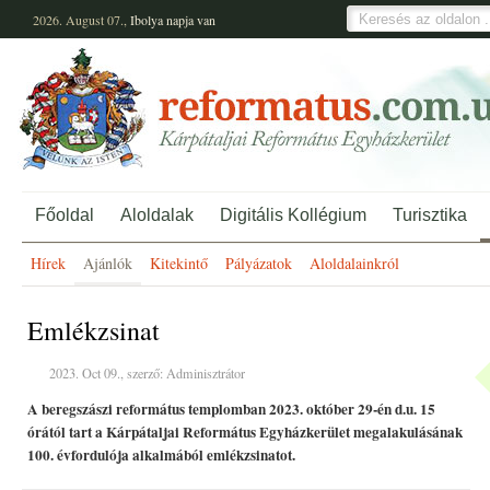
2026. August 07.,
Ibolya
napja van
Főoldal
Aloldalak
Digitális Kollégium
Turisztika
Hírek
Ajánlók
Kitekintő
Pályázatok
Aloldalainkról
Emlékzsinat
2023. Oct 09., szerző: Adminisztrátor
A beregszászi református templomban 2023. október 29-én d.u. 15
órától tart a Kárpátaljai Református Egyházkerület megalakulásának
100. évfordulója alkalmából emlékzsinatot.