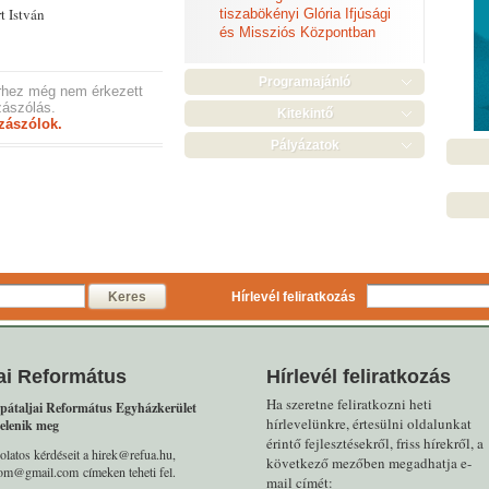
 István
tiszabökényi Glória Ifjúsági
és Missziós Központban
Programajánló
rhez még nem érkezett
ászólás.
Kitekintő
zászólok.
Pályázatok
Keres
Hírlevél feliratkozás
ai Református
Hírlevél feliratkozás
Ha szeretne feliratkozni heti
pátaljai Református Egyházkerület
hírlevelünkre, értesülni oldalunkat
elenik meg
érintő fejlesztésekről, friss hírekről, a
olatos kérdéseit a hirek@refua.hu,
következő mezőben megadhatja e-
alom@gmail.com címeken teheti fel.
mail címét: