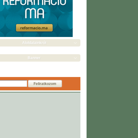
Aloldalainkról
Banner
Feliratkozom