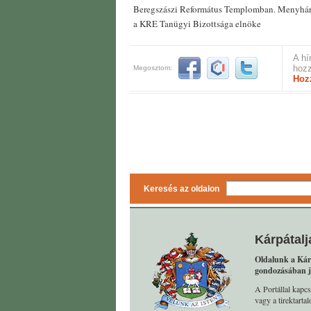
Beregszászi Református Templomban. Menyhárt
a KRE Tanügyi Bizottsága elnöke
A hí
hozz
Megosztom:
Hoz
Keresés az oldalon
Kárpátalj
Oldalunk a Kár
gondozásában j
A Portállal kapcs
vagy a tirektart