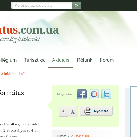
ollégium
Turisztika
Aktuális
Rólunk
Fórum
Aloldalainkról
formátus
Megosztom:
A
A
Nyomtat
i Bizottsága meghirdeti a
t. 2-3. osztályos és 4-5.
yos illetve