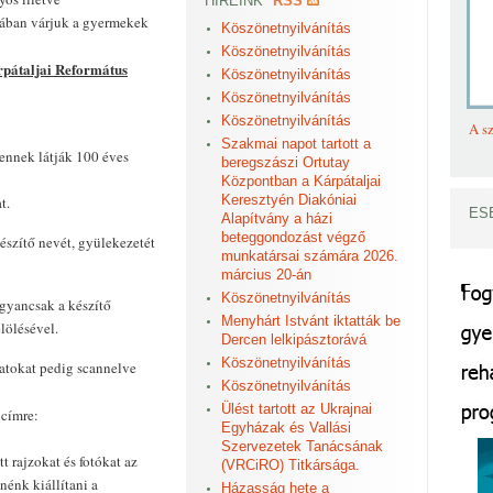
HÍREINK
RSS
ájában várjuk a gyermekek
Köszönetnyilvánítás
Köszönetnyilvánítás
árpátaljai Református
Köszönetnyilvánítás
Köszönetnyilvánítás
Köszönetnyilvánítás
A sz
Szakmai napot tartott a
ennek látják 100 éves
beregszászi Ortutay
Központban a Kárpátaljai
Keresztyén Diakóniai
t.
ES
Alapítvány a házi
beteggondozást végző
észítő nevét, gyülekezetét
munkatársai számára 2026.
március 20-án
Köszönetnyilvánítás
ugyancsak a készítő
Menyhárt Istvánt iktatták be
lölésével.
Dercen lelkipásztorává
Köszönetnyilvánítás
zatokat pedig scannelve
Köszönetnyilvánítás
Ülést tartott az Ukrajnai
 címre:
Egyházak és Vallási
Szervezetek Tanácsának
t rajzokat és fotókat az
(VRCiRO) Titkársága.
énk kiállítani a
Házasság hete a