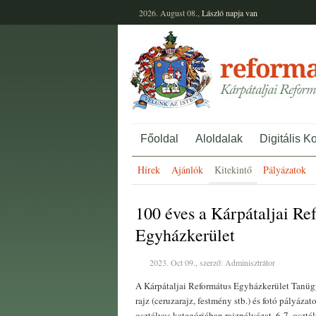
2026. August 08.,
László
napja van
Főoldal
Aloldalak
Digitális K
Hírek
Ajánlók
Kitekintő
Pályázatok
100 éves a Kárpátaljai Re
Egyházkerület
2023. Oct 09., szerző: Adminisztrátor
A Kárpátaljai Református Egyházkerület Tanügy
rajz (ceruzarajz, festmény stb.) és fotó pályázato
osztályos kategóriában rajzpályázat, 6-7. osztál