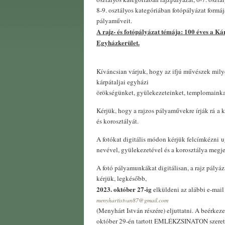
8-9. osztályos kategóriában fotópályázat form
pályaműveit.
A rajz- és fotópályázat témája: 100 éves a K
Egyházkerület.
Kíváncsian várjuk, hogy az ifjú művészek mily
kárpátaljai egyházi
örökségünket, gyülekezeteinket, templomainka
Kérjük, hogy a rajzos pályaművekre írják rá a k
és korosztályát.
A fotókat digitális módon kérjük felcímkézni 
nevével, gyülekezetével és a korosztálya megje
A fotó pályamunkákat digitálisan, a rajz pályá
kérjük, legkésőbb,
2023. október 27-ig
elküldeni az alábbi e-mail
menyhartistvan87@gmail.com
(Menyhárt István részére) eljuttatni. A beérkezet
október 29-én tartott EMLÉKZSINATON szeretn