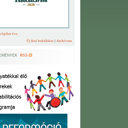
olgálat éve,
Új fotó beküldése
|
Archívum
EMÉNYEK
RSS