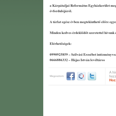
a Kárpátaljai Református Egyházkerület me
évfordulójáról.
A tárlat egész évben megtekinthető előre egye
Minden kedves érdeklődőt szeretettel hívunk 
Elérhetőségek:
0990925859 – Szilvási Erzsébet intézményve
0666886332 – Hájas István levéltáros
A hí
hozz
Megosztom:
Hoz