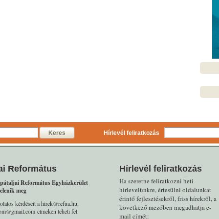
Keres
Hírlevél feliratkozás
ai Református
Hírlevél feliratkozás
Ha szeretne feliratkozni heti
pátaljai Református Egyházkerület
hírlevelünkre, értesülni oldalunkat
elenik meg
érintő fejlesztésekről, friss hírekről, a
olatos kérdéseit a hirek@refua.hu,
következő mezőben megadhatja e-
alom@gmail.com címeken teheti fel.
mail címét: