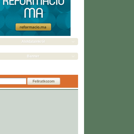
Aloldalainkról
Banner
Feliratkozom