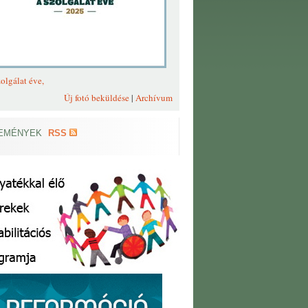
olgálat éve,
Új fotó beküldése
|
Archívum
EMÉNYEK
RSS