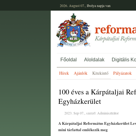
2026. August 07.,
Ibolya
napja van
Főoldal
Aloldalak
Digitális K
Hírek
Ajánlók
Kitekintő
Pályázatok
100 éves a Kárpátaljai Re
Egyházkerület
2023. Sep 07., szerző: Adminisztrátor
A Kárpátaljai Református Egyházkerület Le
mini tárlattal emlékezik meg