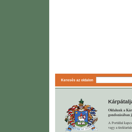
Keresés az oldalon
Kárpátalj
Oldalunk a Kár
gondozásában j
A Portállal kapcs
vagy a tirektart