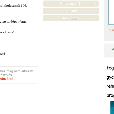
Programajánló
galakulásának 100.
Kitekintő
Pályázatok
ztetett időpontban.
A sz
és várunk!
ES
zető
rhez még nem érkezett
ászólás.
zászólok.