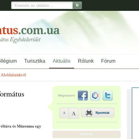
ollégium
Turisztika
Aktuális
Rólunk
Fórum
Aloldalainkról
formátus
Megosztom:
A
A
Nyomtat
véltára és Múzeuma egy
Híreink