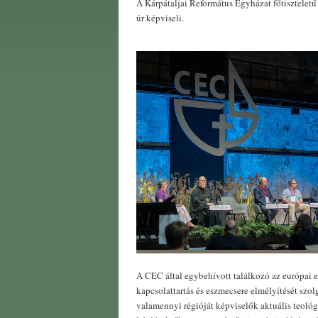
A Kárpátaljai Református Egyházat főtisztelet
úr képviseli.
A CEC által egybehívott találkozó az európai 
kapcsolattartás és eszmecsere elmélyítését szol
valamennyi régióját képviselők aktuális teológi