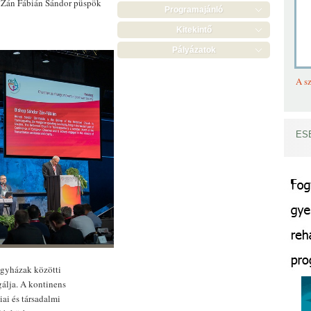
ű Zán Fábián Sándor püspök
Programajánló
Kitekintő
Pályázatok
A sz
ES
egyházak közötti
gálja. A kontinens
ai és társadalmi