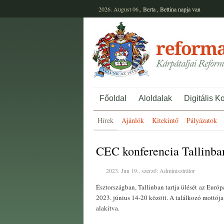
2026. August 06.,
Berta
,
Bettina
napja van
Főoldal
Aloldalak
Digitális K
Hírek
Ajánlók
Kitekintő
Pályázatok
CEC konferencia Tallinba
2023. Jun 19., szerző: Adminisztrátor
Észtországban, Tallinban tartja ülését
az Európ
2023. június 14-20 között. A találkozó mottója: 
alakítva.