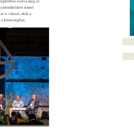
 légkörben osztva meg az
gyüttműködést érintő
t is választ, akik a
 a közösségben.