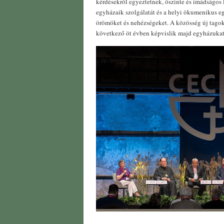
kérdésekről egyeztetnek, őszinte és imádságos
egyházaik szolgálatát és a helyi ökumenikus e
örömöket és nehézségeket. A közösség új tagoka
következő öt évben képvislik majd egyházukat