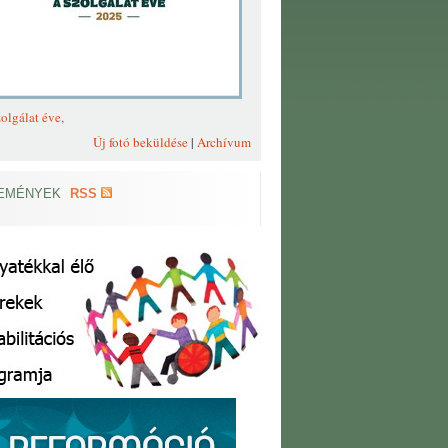
olgálat éve,
Új fotó beküldése
|
Archívum
EMÉNYEK
RSS