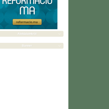
Aloldalainkról
Banner