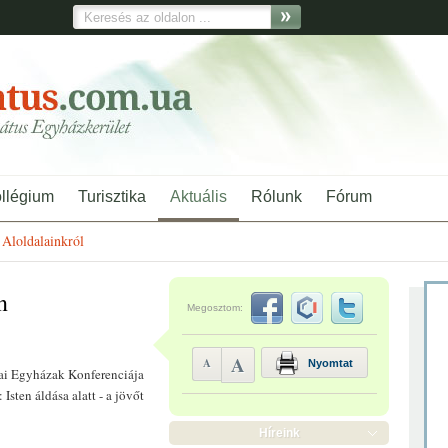
ollégium
Turisztika
Aktuális
Rólunk
Fórum
Aloldalainkról
n
Megosztom:
A
A
Nyomtat
ai Egyházak Konferenciája
Isten áldása alatt - a jövőt
Híreink