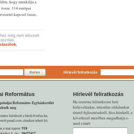
létre, hogy munkálja a
g össze. 114 európai
rvezetet kapcsol össze.
rhez még nem érkezett
ászólás.
zászólok.
Keres
Hírlevél feliratkozás
ai Református
Hírlevél feliratkozás
Ha szeretne feliratkozni heti
pátaljai Református Egyházkerület
hírlevelünkre, értesülni oldalunkat
elenik meg
érintő fejlesztésekről, friss hírekről, a
olatos kérdéseit a hirek@refua.hu,
következő mezőben megadhatja e-
alom@gmail.com címeken teheti fel.
mail címét:
ma a mai napon:
918
któber 8. óta :
10437417