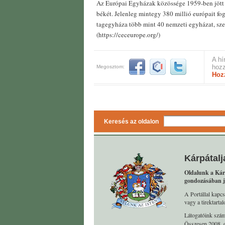
Az Európai Egyházak közössége 1959-ben jött 
békét. Jelenleg mintegy 380 millió európait fo
tagegyháza több mint 40 nemzeti egyházat, sze
(https://ceceurope.org/)
A hí
hozz
Megosztom:
Hoz
Keresés az oldalon
Kárpátalj
Oldalunk a Kár
gondozásában j
A Portállal kapcs
vagy a tirektart
Látogatóink szá
Összesen 2008. o