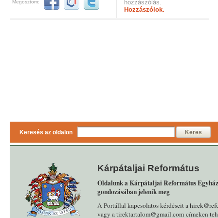
hozzászólás.
Megosztom:
Hozzászólok.
Keresés az oldalon
Keres
Kárpátaljai Református
Oldalunk a Kárpátaljai Református Egyház
gondozásában jelenik meg
A Portállal kapcsolatos kérdéseit a hirek@ref
vagy a tirektartalom@gmail.com címeken tehe