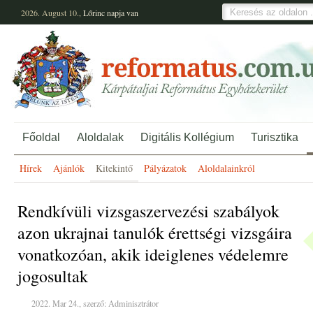
2026. August 10.,
Lőrinc
napja van
Főoldal
Aloldalak
Digitális Kollégium
Turisztika
Hírek
Ajánlók
Kitekintő
Pályázatok
Aloldalainkról
Rendkívüli vizsgaszervezési szabályok
azon ukrajnai tanulók érettségi vizsgáira
vonatkozóan, akik ideiglenes védelemre
jogosultak
2022. Mar 24., szerző: Adminisztrátor