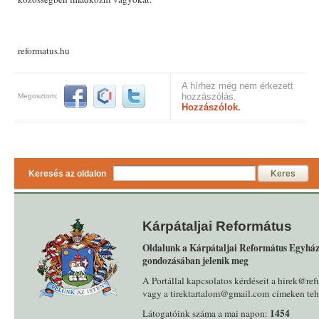
reformatus.hu
A hírhez még nem érkezett
hozzászólás.
Megosztom:
Hozzászólok.
Keresés az oldalon
Keres
Kárpátaljai Református
Oldalunk a Kárpátaljai Református Egyház
gondozásában jelenik meg
A Portállal kapcsolatos kérdéseit a hirek@ref
vagy a tirektartalom@gmail.com címeken tehe
1454
Látogatóink száma a mai napon: