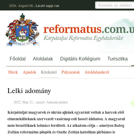
2026. August 08.,
László
napja van
Főoldal
Aloldalak
Digitális Kollégium
Turisztika
Hírek
Ajánlók
Kitekintő
Pályázatok
Aloldalainkról
Lelki adomány
2022. Mar 21., szerző: Adminisztrátor
Kárpátaljai magyarok és ukrán ajkúak egyaránt voltak a harcok elől
elmenekülteknek szervezett vasárnap esti fasori áhítaton. A magyarul
nem beszélőknek tolmács fordított. Az alkalom célja – amelyen Balog
Zoltán református püspök és Osztie Zoltán katolikus plébános is