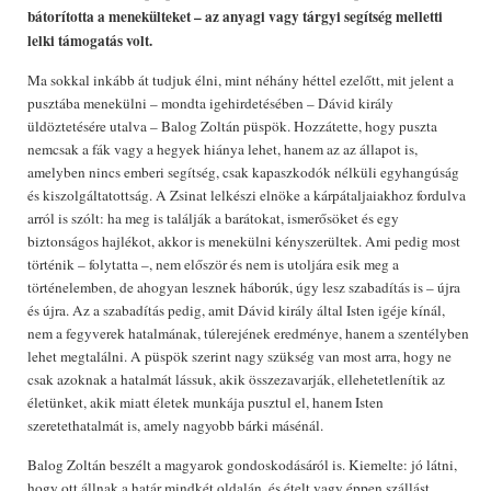
bátorította a menekülteket – az anyagi vagy tárgyi segítség melletti
lelki támogatás volt.
Ma sokkal inkább át tudjuk élni, mint néhány héttel ezelőtt, mit jelent a
pusztába menekülni – mondta igehirdetésében – Dávid király
üldöztetésére utalva – Balog Zoltán püspök. Hozzátette, hogy puszta
nemcsak a fák vagy a hegyek hiánya lehet, hanem az az állapot is,
amelyben nincs emberi segítség, csak kapaszkodók nélküli egyhangúság
és kiszolgáltatottság. A Zsinat lelkészi elnöke a kárpátaljaiakhoz fordulva
arról is szólt: ha meg is találják a barátokat, ismerősöket és egy
biztonságos hajlékot, akkor is menekülni kényszerültek. Ami pedig most
történik – folytatta –, nem először és nem is utoljára esik meg a
történelemben, de ahogyan lesznek háborúk, úgy lesz szabadítás is – újra
és újra. Az a szabadítás pedig, amit Dávid király által Isten igéje kínál,
nem a fegyverek hatalmának, túlerejének eredménye, hanem a szentélyben
lehet megtalálni. A püspök szerint nagy szükség van most arra, hogy ne
csak azoknak a hatalmát lássuk, akik összezavarják, ellehetetlenítik az
életünket, akik miatt életek munkája pusztul el, hanem Isten
szeretethatalmát is, amely nagyobb bárki másénál.
Balog Zoltán beszélt a magyarok gondoskodásáról is. Kiemelte: jó látni,
hogy ott állnak a határ mindkét oldalán, és ételt vagy éppen szállást