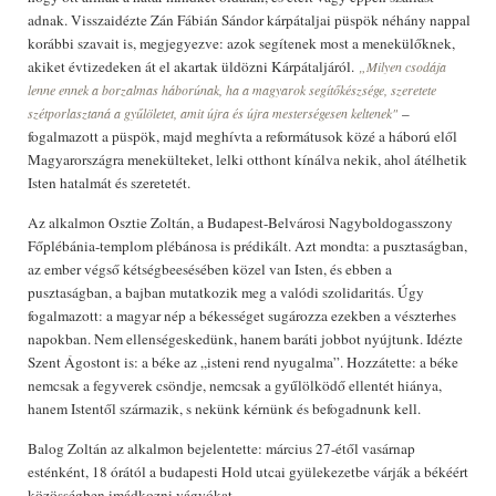
adnak. Visszaidézte Zán Fábián Sándor kárpátaljai püspök néhány nappal
korábbi szavait is, megjegyezve: azok segítenek most a menekülőknek,
akiket évtizedeken át el akartak üldözni Kárpátaljáról.
„Milyen csodája
lenne ennek a borzalmas háborúnak, ha a magyarok segítőkészsége, szeretete
–
szétporlasztaná a gyűlöletet, amit újra és újra mesterségesen keltenek"
fogalmazott a püspök, majd meghívta a reformátusok közé a háború elől
Magyarországra menekülteket, lelki otthont kínálva nekik, ahol átélhetik
Isten hatalmát és szeretetét.
Az alkalmon Osztie Zoltán, a Budapest-Belvárosi Nagyboldogasszony
Főplébánia-templom plébánosa is prédikált. Azt mondta: a pusztaságban,
az ember végső kétségbeesésében közel van Isten, és ebben a
pusztaságban, a bajban mutatkozik meg a valódi szolidaritás. Úgy
fogalmazott: a magyar nép a békességet sugározza ezekben a vészterhes
napokban. Nem ellenségeskedünk, hanem baráti jobbot nyújtunk. Idézte
Szent Ágostont is: a béke az „isteni rend nyugalma”. Hozzátette: a béke
nemcsak a fegyverek csöndje, nemcsak a gyűlölködő ellentét hiánya,
hanem Istentől származik, s nekünk kérnünk és befogadnunk kell.
Balog Zoltán az alkalmon bejelentette: március 27-étől vasárnap
esténként, 18 órától a budapesti Hold utcai gyülekezetbe várják a békéért
közösségben imádkozni vágyókat.