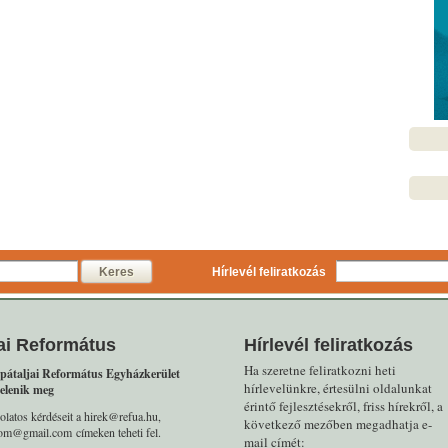
Keres
Hírlevél feliratkozás
ai Református
Hírlevél feliratkozás
Ha szeretne feliratkozni heti
pátaljai Református Egyházkerület
hírlevelünkre, értesülni oldalunkat
elenik meg
érintő fejlesztésekről, friss hírekről, a
olatos kérdéseit a hirek@refua.hu,
következő mezőben megadhatja e-
alom@gmail.com címeken teheti fel.
mail címét: