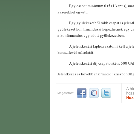
·
Egy csapat minimum 6 (5+1 kapus), max
a cserékkel együtt.
·
Egy gyülekezetből több csapat is jelentk
gyülekezet konfirmandusai képezhetnek egy cs
a konfirmandus egy adott gyülekezetben.
·
A jelentkezési laphoz csatolni kell a jel
keresztlevél másolatát.
·
A jelentkezési díj csapatonként 500 UA
Jelentkezés és bővebb információ: kriszpont@
A hí
hozz
Megosztom:
Hoz