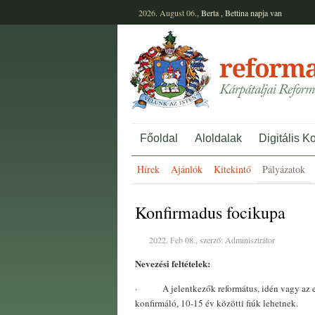
2026. August 06.,
Berta
,
Bettina
napja van
Főoldal
Aloldalak
Digitális K
Hírek
Ajánlók
Kitekintő
Pályázatok
Konfirmadus focikupa
2022. Feb 08., szerző: Adminisztrátor
Nevezési feltételek:
·
A jelentkezők református, idén vagy az
konfirmáló, 10-15 év közötti fiúk lehetnek.