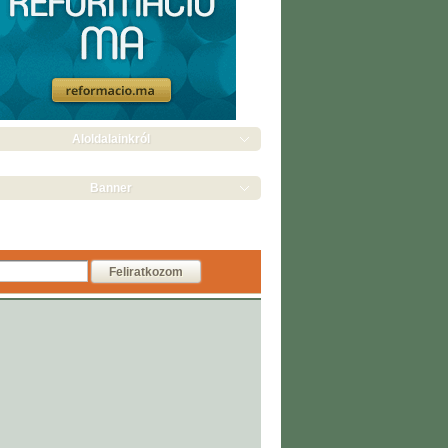
Aloldalainkról
Banner
Feliratkozom