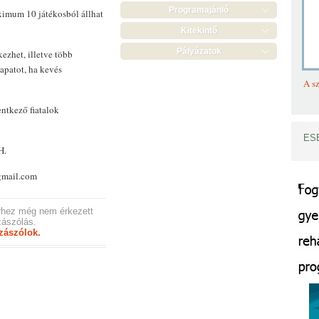
Programajánló
imum 10 játékosból állhat
Kitekintő
Pályázatok
ezhet, illetve több
apatot, ha kevés
A sz
entkező fiatalok
ES
H.
gmail.com
rhez még nem érkezett
ászólás.
zászólok.