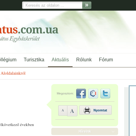
ollégium
Turisztika
Aktuális
Rólunk
Fórum
Aloldalainkról
Megosztom:
A
A
Nyomtat
 elkövetkező években
Híreink