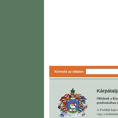
Keresés az oldalon
Kárpátalj
Oldalunk a Kár
gondozásában j
A Portállal kapcs
vagy a tirektart