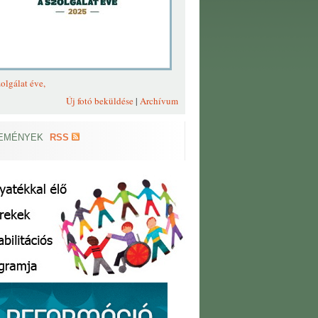
olgálat éve,
Új fotó beküldése
|
Archívum
EMÉNYEK
RSS