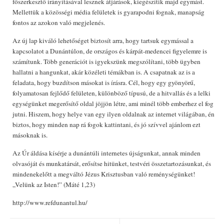
főszerkesztő irányításával lesznek átjárások, kiegészítik majd egymást.
Mellettük a közösségi média felületek is gyarapodni fognak, manapság
fontos az azokon való megjelenés.
Az új lap kiváló lehetőséget biztosít arra, hogy tartsuk egymással a
kapcsolatot a Dunántúlon, de országos és kárpát-medencei figyelemre is
számítunk. Több generációt is igyekszünk megszólítani, több ügyben
hallatni a hangunkat, akár közéleti témákban is. A csapatnak az is a
feladata, hogy buzdítson másokat is írásra. Cél, hogy egy gyönyörű,
folyamatosan fejlődő felületen, különböző típusú, de a hitvallás és a lelki
egységünket megerősítő oldal jöjjön létre, ami minél több emberhez el fog
jutni. Hiszem, hogy helye van egy ilyen oldalnak az internet világában, én
biztos, hogy minden nap rá fogok kattintani, és jó szívvel ajánlom ezt
másoknak is.
Az Úr áldása kísérje a dunántúli internetes újságunkat, annak minden
olvasóját és munkatársát, erősítse hitünket, testvéri összetartozásunkat, és
mindenekelőtt a megváltó Jézus Krisztusban való reménységünket!
„Velünk az Isten!” (Máté 1,23)
http://www.refdunantul.hu/