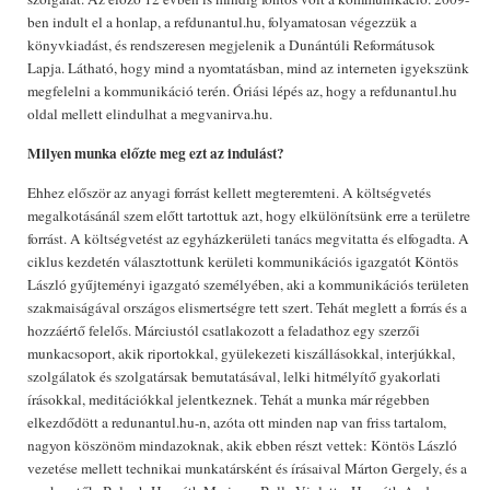
ben indult el a honlap, a refdunantul.hu, folyamatosan végezzük a
könyvkiadást, és rendszeresen megjelenik a Dunántúli Reformátusok
Lapja. Látható, hogy mind a nyomtatásban, mind az interneten igyekszünk
megfelelni a kommunikáció terén. Óriási lépés az, hogy a refdunantul.hu
oldal mellett elindulhat a megvanirva.hu.
Milyen munka előzte meg ezt az indulást?
Ehhez először az anyagi forrást kellett megteremteni. A költségvetés
megalkotásánál szem előtt tartottuk azt, hogy elkülönítsünk erre a területre
forrást. A költségvetést az egyházkerületi tanács megvitatta és elfogadta. A
ciklus kezdetén választottunk kerületi kommunikációs igazgatót Köntös
László gyűjteményi igazgató személyében, aki a kommunikációs területen
szakmaiságával országos elismertségre tett szert. Tehát meglett a forrás és a
hozzáértő felelős. Márciustól csatlakozott a feladathoz egy szerzői
munkacsoport, akik riportokkal, gyülekezeti kiszállásokkal, interjúkkal,
szolgálatok és szolgatársak bemutatásával, lelki hitmélyítő gyakorlati
írásokkal, meditációkkal jelentkeznek. Tehát a munka már régebben
elkezdődött a redunantul.hu-n, azóta ott minden nap van friss tartalom,
nagyon köszönöm mindazoknak, akik ebben részt vettek: Köntös László
vezetése mellett technikai munkatársként és írásaival Márton Gergely, és a