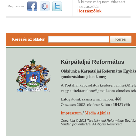
A hírhez még nem érkezett
hozzászólás.
Megosztom:
Hozzászólok.
Keresés az oldalon
Keres
Kárpátaljai Református
Oldalunk a Kárpátaljai Református Egyház
gondozásában jelenik meg
A Portállal kapcsolatos kérdéseit a hirek@ref
vagy a tirektartalom@gmail.com címeken tehe
460
Látogatóink száma a mai napon:
10437956
Összesen 2008. október 8. óta :
Impresszum
/
Média Ajánlat
Copyright © 2011 Tiszáninneni Református Egyház
Minden jog fentartva. All Rights Reserved.