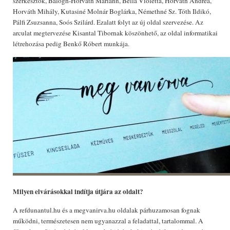
szerkesztők, Balogh-Horváth Mariann, Bella Violetta, Horváth Andrea,
Horváth Mihály, Kutasiné Molnár Boglárka, Némethné Sz. Tóth Ildikó,
Pálfi Zsuzsanna, Soós Szilárd. Ezalatt folyt az új oldal szervezése. Az
arculat megtervezése Kisantal Tibornak köszönhető, az oldal informatikai
létrehozása pedig Benkő Róbert munkája.
Milyen elvárásokkal indítja útjára az oldalt?
A refdunantul.hu és a megvanirva.hu oldalak párhuzamosan fognak
működni, természetesen nem ugyanazzal a feladattal, tartalommal. A