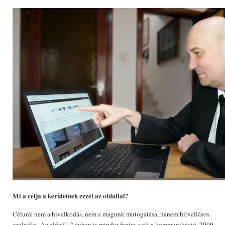
Mi a célja a kerületnek ezzel az oldallal?
Célunk nem a hivalkodás, nem a magunk mutogatása, hanem hitvallásos
szolgálat. Az előző 12 évben is mindig fontos volt a kommunikáció. 2009-