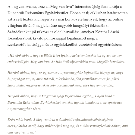
A megvanirva.hu, azaz a „Meg van írva” internetes újság fenntartója a
Dunántúli Református Egyházkerület. Ebben az új ciklusban határozottan
azt a célt tűztük ki, megértve a mai kor követelményeit, hogy az online
világban történő megjelenésre nagyobb hangsúlyt fektessünk.
Szándékunkat jól tükrözi az oldal hitvallása, amelyet Köntös László
főszerkesztőnk kiváló pontossággal fogalmazott meg, a
szerkesztőbizottsággal és az egyházkerület vezetésével egyetértésben:
„Hiszünk abban, hogy a Biblia Isten Igéje, amelyet emberek írtak ugyan, de nem
emberektől jön. Meg van írva. Az Írás örök tájékozódási pont. Megelőz bennünket.
Hiszünk abban, hogy az egyetemes Anyaszentegyház legbelsőbb lényege az, hogy
bizonyságot tesz az örök Írásról, a legkülönbözőbb formákban és eszközökkel
kapcsolódva megértésének és tolmácsolásának évezredes hagyományához.
Hiszünk abban, hogy a Magyarországi Református Egyház, s azon belül a
Dunántúli Református Egyházkerület, ennek a lapnak tulajdonosa, az egyetemes
Anyaszentegyház része.
Ezért mi is írunk. A Meg van írva a dunántúli reformátusok közösségének
megszólalása arról, hogy miként éljük meg azt, és miként reménykedünk abban, ami
már meg van írva.”