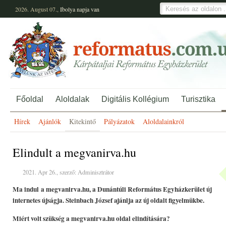
2026. August 07.,
Ibolya
napja van
Főoldal
Aloldalak
Digitális Kollégium
Turisztika
Hírek
Ajánlók
Kitekintő
Pályázatok
Aloldalainkról
Elindult a megvanirva.hu
2021. Apr 26., szerző: Adminisztrátor
Ma indul
a megvanirva.hu, a Dunántúli Református Egyházkerület új
internetes újságja. Steinbach József ajánlja az új oldalt figyelmükbe.
Miért volt szükség a megvanirva.hu oldal elindítására?