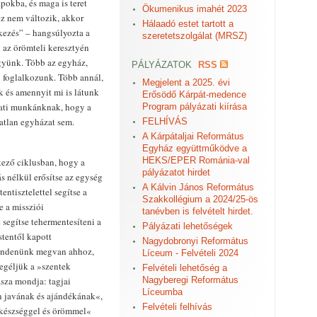
pokba, és maga is teret
Ökumenikus imahét 2023
z nem változik, akkor
Hálaadó estet tartott a
skezés” – hangsúlyozta a
szeretetszolgálat (MRSZ)
y az örömteli keresztyén
együnk. Több az egyház,
PÁLYÁZATOK
RSS
l foglalkozunk. Több annál,
Megjelent a 2025. évi
 és amennyit mi is látunk
Erősödő Kárpát-medence
nati munkánknak, hogy a
Program pályázati kiírása
tatlan egyházat sem.
FELHÍVÁS
A Kárpátaljai Református
Egyház együttműködve a
HEKS/EPER Románia-val
kező ciklusban, hogy a
pályázatot hirdet
s nélkül erősítse az egység
A Kálvin János Református
entisztelettel segítse a
Szakkollégium a 2024/25-ös
e a missziói
tanévben is felvételt hirdet.
 segítse tehermentesíteni a
Pályázati lehetőségek
stentől kapott
Nagydobronyi Református
mindenünk megvan ahhoz,
Líceum - Felvételi 2024
egéljük a »szentek
Felvételi lehetőség a
Nagyberegi Református
sza mondja: tagjai
Líceumba
n javának és ajándékának«,
Felvételi felhívás
 készséggel és örömmel«