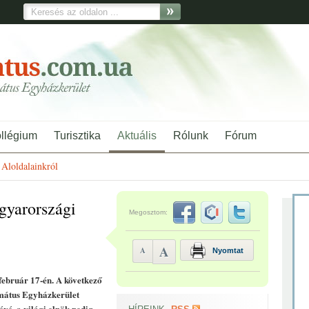
ollégium
Turisztika
Aktuális
Rólunk
Fórum
Aloldalainkról
agyarországi
Megosztom:
A
A
Nyomtat
 február 17-én. A következő
rmátus Egyházkerület
kévé, a világi elnök pedig