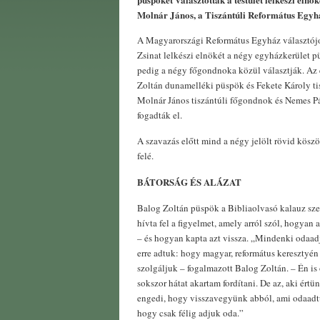
Molnár János, a Tiszántúli Református Egyhá
A Magyarországi Református Egyház választójo
Zsinat lelkészi elnökét a négy egyházkerület p
pedig a négy főgondnoka közül választják. Az 
Zoltán dunamelléki püspök és Fekete Károly ti
Molnár János tiszántúli főgondnok és Nemes P
fogadták el.
A szavazás előtt mind a négy jelölt rövid köszön
felé.
BÁTORSÁG ÉS ALÁZAT
Balog Zoltán püspök a Bibliaolvasó kalauz szer
hívta fel a figyelmet, amely arról szól, hogyan a
– és hogyan kapta azt vissza. „Mindenki odaadj
erre adtuk: hogy magyar, református keresztyén
szolgáljuk – fogalmazott Balog Zoltán. – Én is
sokszor hátat akartam fordítani. De az, aki értü
engedi, hogy visszavegyünk abból, ami odaadtu
hogy csak félig adjuk oda.”