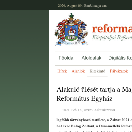
2026. August 09.,
Emőd
napja van
Főoldal
Aloldalak
Digitális K
Hírek
Ajánlók
Kitekintő
Pályázatok
Alakuló ülését tartja a M
Református Egyház
2021. Feb 17., szerző: Adminisztrátor
legfőbb törvényhozó testülete, a Zsinat 2021.
hat évre Balog Zoltánt, a Dunamelléki Refo
püspökét
választották a testület lelkészi elnö