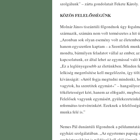
szolgálunk” – zárta gondolatait Fekete Károly.
KÖZÖS FELELŐSSÉGÜNK
Molnár János tiszántúli főgondnok úgy fogalma
származik, számára nem volt természetes a hit ú
„Azonban sok olyan esemény volt az életemben
hanem egyszerűen kaptam – a Szentlélek munká
mondta, bármilyen feladatot vállal az ember, az
kapcsolatunk, ez által lehet az egymással való
„Ez a leglényegesebb az életünkben. Minden fe
lelkiség megerősítése kell megelőzzön, így tölt
kívánságát: »Arról fogja megtudni mindenki, h
vagytok, ha szeretitek egymást«” – hangsúlyozt
tökéletességet kéri, hanem az elfogadó, megboc
Felelősek vagyunk egymásért, gyülekezeteinkért
református testvéreinkért. Ezeknek a felelősségé
munka felé is.”
Nemes Pál dunántúli főgondnok a példamutatást
egyházi szolgálatában. „Az egyetemes papság el
egyháztagokként is példával kell elöl járnunk,