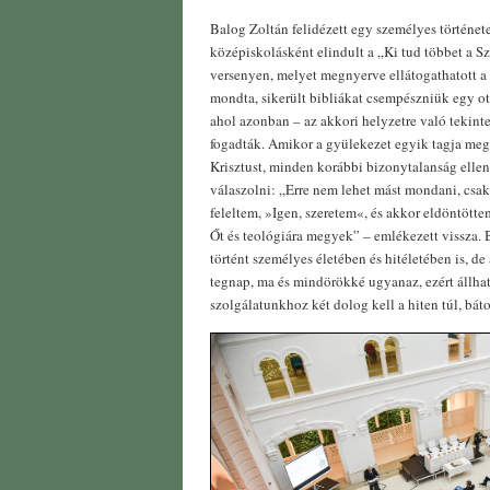
Balog Zoltán felidézett egy személyes története
középiskolásként elindult a „Ki tud többet a S
versenyen, melyet megnyerve ellátogathatott a
mondta, sikerült bibliákat csempészniük egy ot
ahol azonban – az akkori helyzetre való tekint
fogadták. Amikor a gyülekezet egyik tagja megk
Krisztust, minden korábbi bizonytalanság ellen
válaszolni: „Erre nem lehet mást mondani, csak
feleltem, »Igen, szeretem«, és akkor eldöntött
Őt és teológiára megyek” – emlékezett vissza.
történt személyes életében és hitéletében is, de 
tegnap, ma és mindörökké ugyanaz, ezért állhato
szolgálatunkhoz két dolog kell a hiten túl, báto