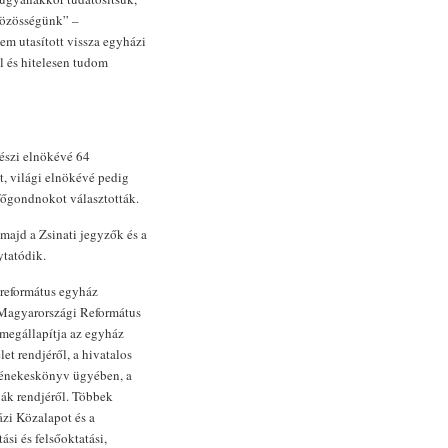
közösségünk” –
em utasított vissza egyházi
l és hitelesen tudom
lkészi elnökévé 64
, világi elnökévé pedig
 főgondnokot választották.
 majd a Zsinati jegyzők és a
ytatódik.
református egyház
 Magyarországi Református
megállapítja az egyház
let rendjéről, a hivatalos
 az énekeskönyv ügyében, a
gák rendjéről. Többek
ázi Közalapot és a
si és felsőoktatási,