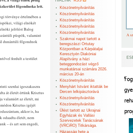
HÍREINK
RSS
zkerület főgondnoka lett.
Köszönetnyilvánítás
Köszönetnyilvánítás
gi törvénye értelmében a
Köszönetnyilvánítás
üspökei, világi elnökét
Köszönetnyilvánítás
elnöki jelölést Balog
Köszönetnyilvánítás
A sz
szántúli püspök, valamint
Szakmai napot tartott a
ál dunántúli főgondnok
beregszászi Ortutay
Központban a Kárpátaljai
Keresztyén Diakóniai
ES
tővel fordult a testület
Alapítvány a házi
beteggondozást végző
munkatársai számára 2026.
március 20-án
Köszönetnyilvánítás
inti szerdai igeszakaszra
Menyhárt Istvánt iktatták be
Dercen lelkipásztorává
dta át életét értünk Krisztus
Köszönetnyilvánítás
a valamiért az életét, mi
Köszönetnyilvánítás
 módon Krisztus igéjét
Ülést tartott az Ukrajnai
 odaszántam, akkor is, ha
Egyházak és Vallási
nk odaadta életét, nem
Szervezetek Tanácsának
nk – és azt sem engedi,
(VRCiRO) Titkársága.
Házasság hete a