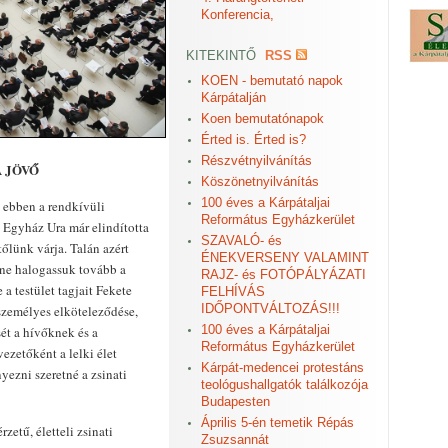
Konferencia,
KITEKINTŐ
RSS
KOEN - bemutató napok
Kárpátalján
Koen bemutatónapok
Érted is. Érted is?
Részvétnyilvánítás
 JÖVŐ
Köszönetnyilvánítás
100 éves a Kárpátaljai
m ebben a rendkívüli
Református Egyházkerület
 Egyház Ura már elindította
SZAVALÓ- és
tőlünk várja. Talán azért
ÉNEKVERSENY VALAMINT
 ne halogassuk tovább a
RAJZ- és FOTÓPÁLYÁZATI
a testület tagjait Fekete
FELHÍVÁS
IDŐPONTVÁLTOZÁS!!!
személyes elköteleződése,
100 éves a Kárpátaljai
ét a hívőknek és a
Református Egyházkerület
ezetőként a lelki élet
Kárpát-medencei protestáns
yezni szeretné a zsinati
teológushallgatók találkozója
Budapesten
Április 5-én temetik Répás
tű, életteli zsinati
Zsuzsannát