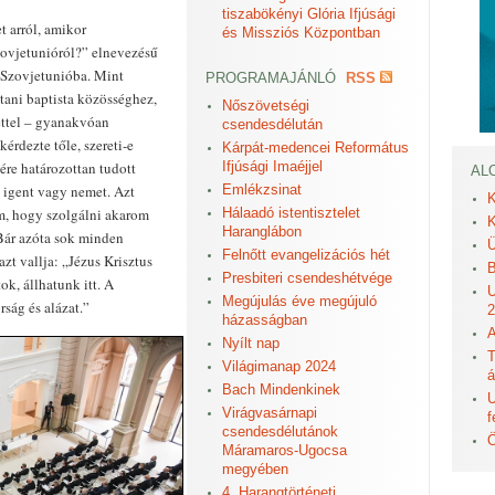
tiszabökényi Glória Ifjúsági
t arról, amikor
és Missziós Központban
zovjetunióról?” elnevezésű
 Szovjetunióba. Mint
PROGRAMAJÁNLÓ
RSS
tani baptista közösséghez,
Nőszövetségi
ettel – gyanakvóan
csendesdélután
érdezte tőle, szereti-e
Kárpát-medencei Református
ére határozottan tudott
Ifjúsági Imaéjjel
AL
 igent vagy nemet. Azt
Emlékzsinat
K
em, hogy szolgálni akarom
Hálaadó istentisztelet
K
Haranglábon
 Bár azóta sok minden
Ü
Felnőtt evangelizációs hét
azt vallja: „Jézus Krisztus
B
Presbiteri csendeshétvége
k, állhatunk itt. A
U
Megújulás éve megújuló
rság és alázat.”
2
házasságban
A
Nyílt nap
T
Világimanap 2024
á
Bach Mindenkinek
U
Virágvasárnapi
f
csendesdélutánok
Ö
Máramaros-Ugocsa
megyében
4. Harangtörténeti