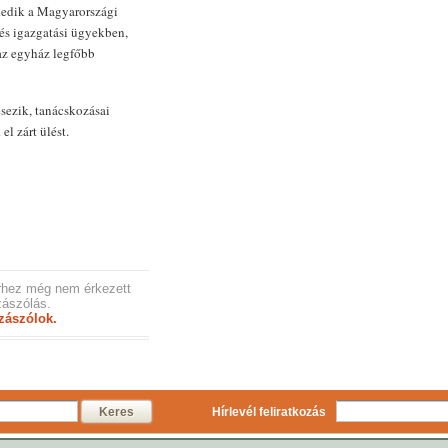
kedik a Magyarországi
és igazgatási ügyekben,
az egyház legfőbb
ésezik, tanácskozásai
l zárt ülést.
rhez még nem érkezett
ászólás.
zászólok.
Keres
Hírlevél feliratkozás