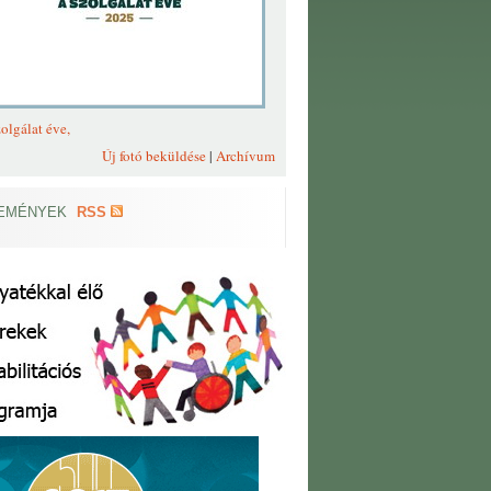
olgálat éve,
Új fotó beküldése
|
Archívum
EMÉNYEK
RSS