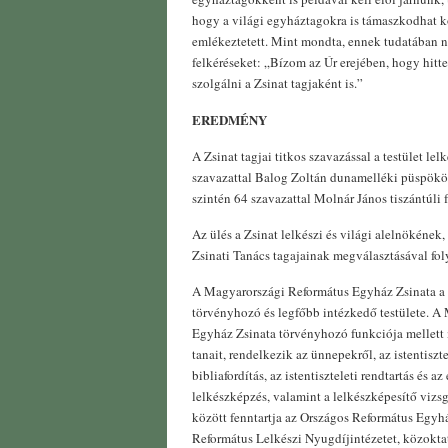
hogy a világi egyháztagokra is támaszkodhat 
emlékeztetett. Mint mondta, ennek tudatában n
felkéréseket: „Bízom az Úr erejében, hogy hitte
szolgálni a Zsinat tagjaként is.”
EREDMÉNY
A Zsinat tagjai titkos szavazással a testület le
szavazattal Balog Zoltán dunamelléki püspököt
szintén 64 szavazattal Molnár János tiszántúli
Az ülés a Zsinat lelkészi és világi alelnökének,
Zsinati Tanács tagajainak megválasztásával fol
A Magyarországi Református Egyház Zsinata a 
törvényhozó és legfőbb intézkedő testülete. A
Egyház Zsinata törvényhozó funkciója mellett 
tanait, rendelkezik az ünnepekről, az istentiszte
bibliafordítás, az istentiszteleti rendtartás és
lelkészképzés, valamint a lelkészképesítő vizs
között fenntartja az Országos Református Egyh
Református Lelkészi Nyugdíjintézetet, közoktatá