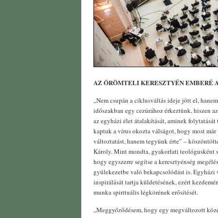
AZ ÖRÖMTELI KERESZTYÉN EMBERÉ A
„Nem csupán a ciklusváltás ideje jött el, hane
időszakban egy cezúrához érkeztünk, hiszen az
az egyházi élet átalakítását, aminek folytatását 
kaptuk a vírus okozta válságot, hogy most már
változtatást, hanem tegyünk érte” – köszöntötte 
Károly. Mint mondta, gyakorlati teológusként 
hogy egyszerre segítse a keresztyénség megélés
gyülekezetbe való bekapcsolódást is. Egyházi v
inspirálását tartja küldetésének, ezért kezdemén
munka spirituális légkörének erősítését.
„Meggyőződésem, hogy egy megváltozott közérze