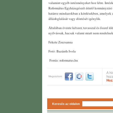
valamint egyéb intézményeket hoz létre. Intéz
Református Egyházegészét érintő kormányzási 
határoz mindazokban a kérdésekben, amelyek 
állásfoglalását vagy döntését igénylik.
Általában évente kétszer, tavasszal és ősszel ül
nyilváosak, hacsak valami miatt nem rendelnek e
Fekete Zsuzsanna
Fotó: Bazánth Ivola
Forrás: reformatus.hu
A hí
hozz
Megosztom:
Hoz
Keresés az oldalon