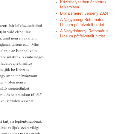
Krízishelyzetben érintettek
felkarolása
Bibliaismereti verseny 2024
A Nagyberegi Református
Líceum pótfelvételt hirdet
zott, bár lelkészcsaládból
A Nagydobronyi Református
tján való elindulás:
Líceum pótfelvételit hirdet
, amit nem én akartam,
jának tartom ezt.” Mint
 alapja az Istennel való
 kapcsolatunk is emberséges.
ladatot a református
hetjük be Krisztus
ogy az én tanítványaim
a. – Isten nem a
sátó szeretetünket.
 – és határainkon túl élő
vel fordulok a zsinati
 tartja a legfontosabbnak
vét valljuk, ezért világi
 ugyanakkor tudatosítsuk,