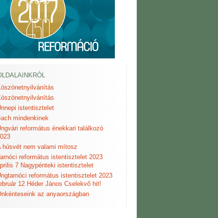
OLDALAINKRÓL
öszönetnyilvánítás
öszönetnyilvánítás
nnepi istentisztelet
ach mindenkinek
ngvári református énekkari találkozó
023
 húsvét nem valami mítosz
arnóci református istentisztelet 2023
prilis 7 Nagypénteki istentisztelet
ngtarnóci református istentisztelet 2023
ebruár 12 Héder János Cselekvő hit!
nkénteseink az anyaországban