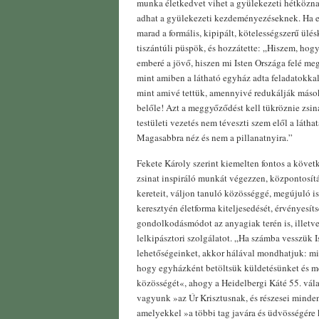
munka életkedvet vihet a gyülekezeti hétközna
adhat a gyülekezeti kezdeményezéseknek. Ha e
marad a formális, kipipált, kötelességszerű ülé
tiszántúli püspök, és hozzátette: „Hiszem, hog
emberé a jövő, hiszen mi Isten Országa felé m
mint amiben a látható egyház adta feladatokka
mint amivé tettük, amennyivé redukálják mások
belőle! Azt a meggyőződést kell tükröznie zsi
testületi vezetés nem téveszti szem elől a látha
Magasabbra néz és nem a pillanatnyira.”
Fekete Károly szerint kiemelten fontos a követ
zsinat inspiráló munkát végezzen, központosítá
kereteit, váljon tanuló közösséggé, megújuló ist
keresztyén életforma kiteljesedését, érvényesíts
gondolkodásmódot az anyagiak terén is, illetve
lelkipásztori szolgálatot. „Ha számba vesszük I
lehetőségeinket, akkor hálával mondhatjuk: 
hogy egyházként betöltsük küldetésünket és m
közösségét«, ahogy a Heidelbergi Káté 55. vála
vagyunk »az Úr Krisztusnak, és részesei minde
amelyekkel »a többi tag javára és üdvösségére