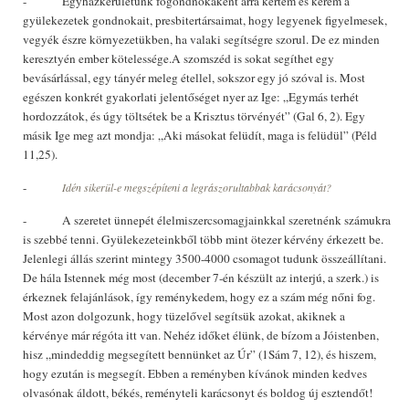
- Egyházkerületünk főgondnokaként arra kértem és kérem a
gyülekezetek gondnokait, presbitertársaimat, hogy legyenek figyelmesek,
vegyék észre környezetükben, ha valaki segítségre szorul. De ez minden
keresztyén ember kötelessége.A szomszéd is sokat segíthet egy
bevásárlással, egy tányér meleg étellel, sokszor egy jó szóval is. Most
egészen konkrét gyakorlati jelentőséget nyer az Ige: „Egymás terhét
hordozzátok, és úgy töltsétek be a Krisztus törvényét” (Gal 6, 2). Egy
másik Ige meg azt mondja: „Aki másokat felüdít, maga is felüdül” (Péld
11,25).
-
Idén sikerül-e megszépíteni a legrászorultabbak karácsonyát?
- A szeretet ünnepét élelmiszercsomagjainkkal szeretnénk számukra
is szebbé tenni. Gyülekezeteinkből több mint ötezer kérvény érkezett be.
Jelenlegi állás szerint mintegy 3500-4000 csomagot tudunk összeállítani.
De hála Istennek még most (december 7-én készült az interjú, a szerk.) is
érkeznek felajánlások, így reménykedem, hogy ez a szám még nőni fog.
Most azon dolgozunk, hogy tüzelővel segítsük azokat, akiknek a
kérvénye már régóta itt van. Nehéz időket élünk, de bízom a Jóistenben,
hisz „mindeddig megsegített bennünket az Úr” (1Sám 7, 12), és hiszem,
hogy ezután is megsegít. Ebben a reményben kívánok minden kedves
olvasónak áldott, békés, reményteli karácsonyt és boldog új esztendőt!