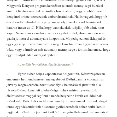
kenyeret biztosítani. Ez köszönhető a kárpátaljai gazdáknak is, akik a
Magyarok Kenyere program keretében jelentős mennyiségű búzával –
amit mi lisztre cserélünk – járultak hozzá ahhoz, hogy az ebből készült
kenyérrel örömet szerezzünk embertársainknak. Hálás vagyok, hogy tíz
évvel ezelőtt elindult ez a program, amely összekapcsol bennünket
határon innen és túl. Hála, hogy vannak, akik tudják: jobb adni, mint
kapni. Szeretném kiemelni a verbőci gyülekezetet, ahonnan idén száz
gazda juttatta el adományát a központba. Mi pedig ezt emléklappal és
egy-egy szép cipóval köszöntük meg a közelmúltban. Egyébként nem a
búza, vagy bármilyen más adomány mennyisége a fontos, hanem az, hogy
együtt tudjuk Isten országát építeni.
-
A szociális konyhájukat sikerült üzemeltetni?
- Egész évben teljes kapacitással dolgoztunk. Kétszáznyolcvan
embernek heti rendszeresen meleg ebédet főzünk, amit a koronavírus-
járvány megfékezésére hozott szabályok betartásával juttatunk el a
rászorulókhoz. Emellett a lehetőségeinkhez mérten igyekeztünk
élelmiszercsomaggal segíteni a nehéz helyzetbe került családoknak,
időseknek. Kétszázötven írásban benyújtott kérelemnek tudtunk eleget
tenni, egyházkerületünk huszonöt gyülekezetének nehéz sorba került
tagjának próbáltunk javítani életkörülményein élelemmel, ruhaneművel.