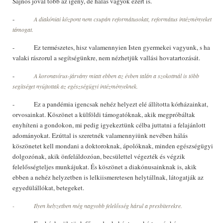
Sajnos jóval több az igény, de hálás vagyok ezért is.
-
A diakóniai központ nem csupán reformátusokat, református intézményeket
támogat.
- Ez természetes, hisz valamennyien Isten gyermekei vagyunk, s ha
valaki rászorul a segítségünkre, nem nézhetjük vallási hovatartozását.
-
A koronavírus-járvány miatt ebben az évben talán a szokottnál is több
segítséget nyújtottak az egészségügyi intézményeknek.
- Ez a pandémia igencsak nehéz helyezt elé állította kórházainkat,
orvosainkat. Köszönet a külföldi támogatóknak, akik megpróbáltak
enyhíteni a gondokon, mi pedig igyekeztünk célba juttatni a felajánlott
adományokat. Ezúttal is szeretnék valamennyiünk nevében hálás
köszönetet kell mondani a doktoroknak, ápolóknak, minden egészségügyi
dolgozónak, akik önfeláldozóan, becsülettel végezték és végzik
felelősségteljes munkájukat. És köszönet a diakónusainknak is, akik
ebben a nehéz helyzetben is lelkiismeretesen helytállnak, látogatják az
egyedülállókat, betegeket.
- Ilyen helyzetben még nagyobb felelősség hárul a presbiterekre.