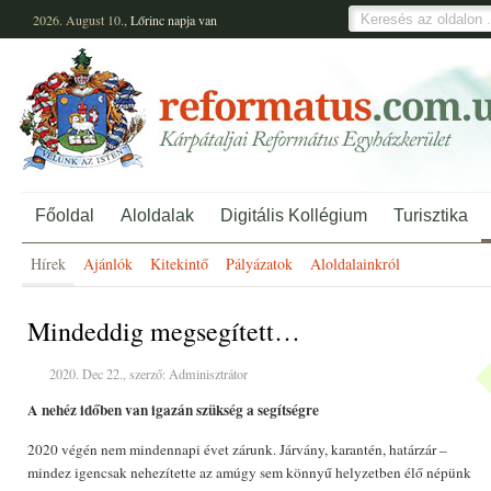
2026. August 10.,
Lőrinc
napja van
Főoldal
Aloldalak
Digitális Kollégium
Turisztika
Hírek
Ajánlók
Kitekintő
Pályázatok
Aloldalainkról
Mindeddig megsegített…
2020. Dec 22., szerző: Adminisztrátor
A nehéz időben van igazán szükség a segítségre
2020 végén nem mindennapi évet zárunk. Járvány, karantén, határzár –
mindez igencsak nehezítette az amúgy sem könnyű helyzetben élő népünk