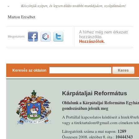
-
Köszönjük szépen, és legyen áldás további munkájukon, szolgálatukon!
Marton Erzsébet
A hírhez még nem érkezett
hozzászólás.
Megosztom:
Hozzászólok.
Keresés az oldalon
Keres
Kárpátaljai Református
Oldalunk a Kárpátaljai Református Egyház
gondozásában jelenik meg
A Portállal kapcsolatos kérdéseit a hirek@ref
vagy a tirektartalom@gmail.com címeken tehe
1289
Látogatóink száma a mai napon:
10444343
Összesen 2008. október 8. óta :