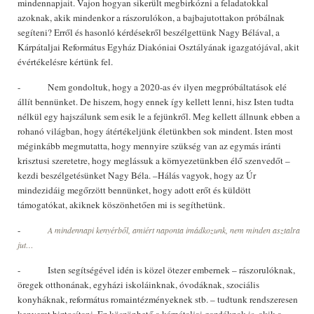
mindennapjait. Vajon hogyan sikerült megbirkózni a feladatokkal
azoknak, akik mindenkor a rászorulókon, a bajbajutottakon próbálnak
segíteni? Erről és hasonló kérdésekről beszélgettünk Nagy Bélával, a
Kárpátaljai Református Egyház Diakóniai Osztályának igazgatójával, akit
évértékelésre kértünk fel.
- Nem gondoltuk, hogy a 2020-as év ilyen megpróbáltatások elé
állít bennünket. De hiszem, hogy ennek így kellett lenni, hisz Isten tudta
nélkül egy hajszálunk sem esik le a fejünkről. Meg kellett állnunk ebben a
rohanó világban, hogy átértékeljünk életünkben sok mindent. Isten most
méginkább megmutatta, hogy mennyire szükség van az egymás iránti
krisztusi szeretetre, hogy meglássuk a környezetünkben élő szenvedőt –
kezdi beszélgetésünket Nagy Béla. –Hálás vagyok, hogy az Úr
mindezidáig megőrzött bennünket, hogy adott erőt és küldött
támogatókat, akiknek köszönhetően mi is segíthetünk.
-
A mindennapi kenyérből, amiért naponta imádkozunk, nem minden asztalra
jut…
- Isten segítségével idén is közel ötezer embernek – rászorulóknak,
öregek otthonának, egyházi iskoláinknak, óvodáknak, szociális
konyháknak, református romaintézményeknek stb. – tudtunk rendszeresen