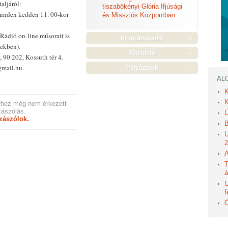
aljáról:
tiszabökényi Glória Ifjúsági
inden kedden 11. 00-kor
és Missziós Központban
Rádió on-line műsorait is
Programajánló
sekben).
Kitekintő
 90 202, Kossuth tér 4.
gmail.hu.
Pályázatok
AL
K
K
rhez még nem érkezett
ászólás.
Ü
zászólok.
B
U
2
A
T
á
U
f
Ö