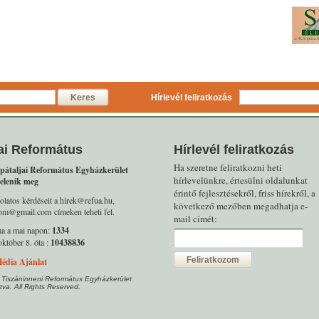
Keres
Hírlevél feliratkozás
ai Református
Hírlevél feliratkozás
Ha szeretne feliratkozni heti
pátaljai Református Egyházkerület
hírlevelünkre, értesülni oldalunkat
elenik meg
érintő fejlesztésekről, friss hírekről, a
olatos kérdéseit a hirek@refua.hu,
következő mezőben megadhatja e-
alom@gmail.com címeken teheti fel.
mail címét:
ma a mai napon:
1334
któber 8. óta :
10438836
Feliratkozom
édia Ajánlat
 Tiszáninneni Református Egyházkerület
tva. All Rights Reserved.