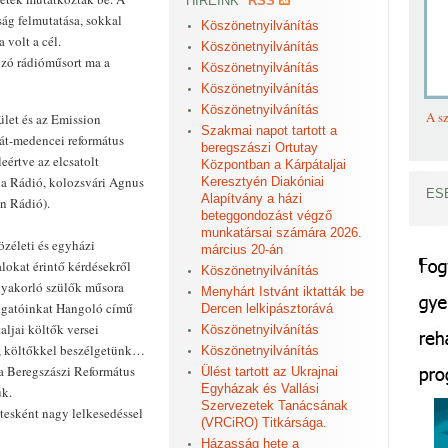
HÍREINK
RSS
ág felmutatása, sokkal
Köszönetnyilvánítás
volt a cél.
Köszönetnyilvánítás
ozó rádióműsort ma a
Köszönetnyilvánítás
Köszönetnyilvánítás
Köszönetnyilvánítás
A sz
let és az Emission
Szakmai napot tartott a
át-medencei református
beregszászi Ortutay
eértve az elcsatolt
Központban a Kárpátaljai
pa Rádió, kolozsvári Agnus
Keresztyén Diakóniai
ES
Alapítvány a házi
on Rádió).
beteggondozást végző
munkatársai számára 2026.
özéleti és egyházi
március 20-án
alokat érintő kérdésekről
Köszönetnyilvánítás
gyakorló szülők műsora
Menyhárt Istvánt iktatták be
llgatóinkat Hangoló című
Dercen lelkipásztorává
ljai költők versei
Köszönetnyilvánítás
l, költőkkel beszélgetünk…
Köszönetnyilvánítás
 a Beregszászi Református
Ülést tartott az Ukrajnai
Egyházak és Vallási
uk.
Szervezetek Tanácsának
tesként nagy lelkesedéssel
(VRCiRO) Titkársága.
Házasság hete a