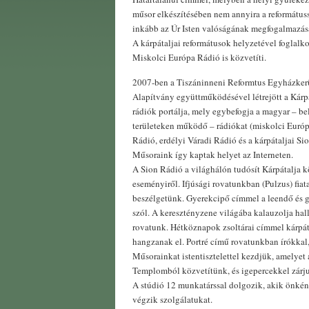
műsor elkészítésében nem annyira a reformátuss
inkább az Úr Isten valóságának megfogalmazása 
A kárpátaljai reformátusok helyzetével foglalk
Miskolci Európa Rádió is közvetíti.
2007-ben a Tiszáninneni Reformtus Egyházkerü
Alapítvány együttműködésével létrejött a Kárp
rádiók portálja, mely egybefogja a magyar – bel
területeken működő – rádiókat (miskolci Euró
Rádió, erdélyi Váradi Rádió és a kárpátaljai Si
Műsoraink így kaptak helyet az Interneten.
A Sion Rádió a világhálón tudósít Kárpátalja k
eseményiről. Ifjúsági rovatunkban (Pulzus) fiat
beszélgetünk. Gyerekcipő címmel a leendő és 
szól. A keresztényzene világába kalauzolja ha
rovatunk. Hétköznapok zsoltárai címmel kárpáta
hangzanak el. Portré című rovatunkban írókka
Műsorainkat istentisztelettel kezdjük, amelyet
Templomból közvetítünk, és igepercekkel zárj
A stúdió 12 munkatárssal dolgozik, akik önkén
végzik szolgálatukat.