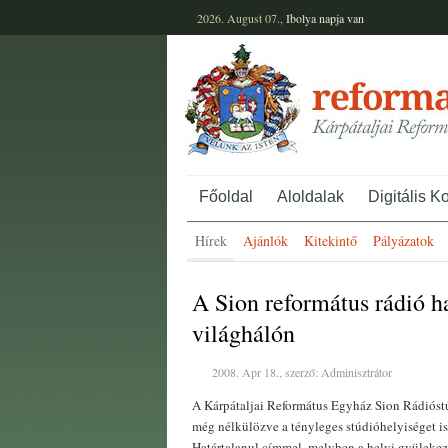
2026. August 07.,
Ibolya
napja van
Főoldal
Aloldalak
Digitális K
Hírek
Ajánlók
Kitekintő
Pályázatok
A Sion református rádió h
világhálón
2008. Apr 18., szerző: Adminisztrátor
A Kárpátaljai Református Egyház Sion Rádióst
még nélkülözve a tényleges stúdióhelyiséget is)
Határtalanul címmel, melyben a helyi gyülekez