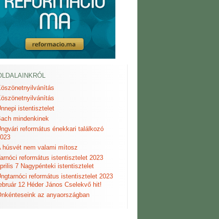
OLDALAINKRÓL
öszönetnyilvánítás
öszönetnyilvánítás
nnepi istentisztelet
ach mindenkinek
ngvári református énekkari találkozó
023
 húsvét nem valami mítosz
arnóci református istentisztelet 2023
prilis 7 Nagypénteki istentisztelet
ngtarnóci református istentisztelet 2023
ebruár 12 Héder János Cselekvő hit!
nkénteseink az anyaországban