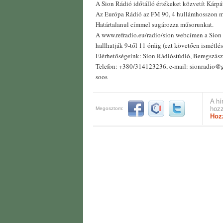
A Sion Rádió időtálló értékeket közvetít Kárpát
Az Európa Rádió az FM 90, 4 hullámhosszon m
Határtalanul címmel sugározza műsorunkat.
A www.refradio.eu/radio/sion webcímen a Sion 
hallhatják 9-től 11 óráig (ezt követően ismétlé
Elérhetőségeink: Sion Rádióstúdió, Beregszász,
Telefon: +380/314123236, e-mail: sionradio@
soos
A hí
hozz
Megosztom:
Hoz