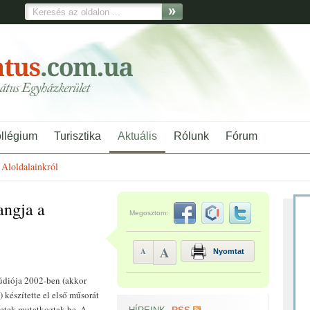
ollégium
Turisztika
Aktuális
Rólunk
Fórum
Aloldalainkról
angja a
Megosztom:
A
A
Nyomtat
údiója 2002-ben (akkor
 készítette el első műsorát
etek mutatkoztak be. A