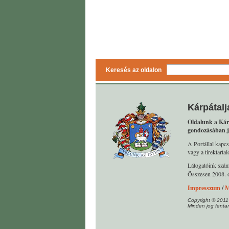
Keresés az oldalon
Kárpátalj
Oldalunk a Kár
gondozásában j
A Portállal kapcs
vagy a tirektart
Látogatóink szá
Összesen 2008. o
Impresszum
/
M
Copyright © 2011
Minden jog fentar