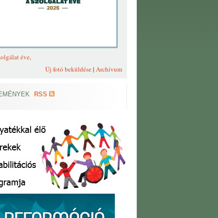
olgálat éve,
Új fotó beküldése
|
Archívum
EMÉNYEK
RSS