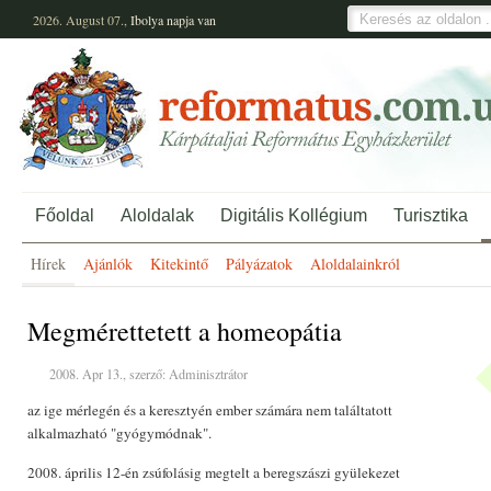
2026. August 07.,
Ibolya
napja van
Főoldal
Aloldalak
Digitális Kollégium
Turisztika
Hírek
Ajánlók
Kitekintő
Pályázatok
Aloldalainkról
Megmérettetett a homeopátia
2008. Apr 13., szerző: Adminisztrátor
az ige mérlegén és a keresztyén ember számára nem találtatott
alkalmazható "gyógymódnak".
2008. április 12-én zsúfolásig megtelt a beregszászi gyülekezet