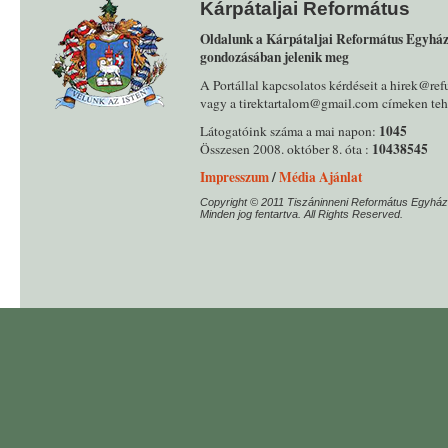
Kárpátaljai Református
Oldalunk a Kárpátaljai Református Egyház
gondozásában jelenik meg
A Portállal kapcsolatos kérdéseit a hirek@ref
vagy a tirektartalom@gmail.com címeken tehe
1045
Látogatóink száma a mai napon:
10438545
Összesen 2008. október 8. óta :
Impresszum
/
Média Ajánlat
Copyright © 2011 Tiszáninneni Református Egyház
Minden jog fentartva. All Rights Reserved.